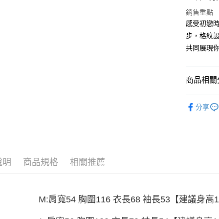
Apple Pay
銷售重點
街口支付
感受初戀
步，格紋設
悠遊付
共同展現
Google Pa
全盈+PAY
商品相關分
大哥付你
男裝
外
相關說明
分享
【大哥付
女裝
外
AFTEE先
1.本服務
2.付款方
相關說明
流程，驗
【關於「A
ATM付款
完成交易
AFTEE
3.實際核
便利好安
說明
商品規格
相關推薦
4.訂單成
１．簡單
消。如遇
２．便利
運送方式
無法說明
３．安心
【繳款方
全家取貨
M:肩寬54 胸圍116 衣長68 袖長53【建議身高15
1.分期款
【「AFT
醒簡訊。
每筆NT$4
１．於結帳
2.透過簡