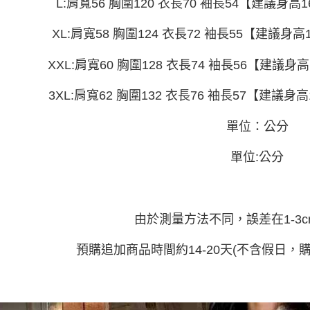
付」結帳
L:肩寬56 胸圍120 衣長70 袖長54【建議身高16
帳／街口支
付款 後全
２．訂單
３．收到繳
每筆NT$4
XL:肩寬58 胸圍124 衣長72 袖長55【建議身高16
【注意事
／ATM／
1.本服務
※ 請注意
7-11取貨
用戶於交
絡購買商品
XXL:肩寬60 胸圍128 衣長74 袖長56【建議身高1
款買賣價
先享後付
每筆NT$4
2.基於同
※ 交易是
3XL:肩寬62 胸圍132 衣長76 袖長57【建議身高1
資料（包
是否繳費成
付款 後7-
用，由本
付客戶支
每筆NT$4
3.完整用
單位：公分
【注意事
宅配
１．透過由
單位:公分
交易，需
每筆NT$7
求債權轉
２．關於
https://aft
３．未成
由於測量方法不同，誤差在1-3
「AFTE
任。
預購追加商品時間約14-20天(不含假日，
４．使用「
即時審查
結果請求
５．嚴禁
形，恩沛