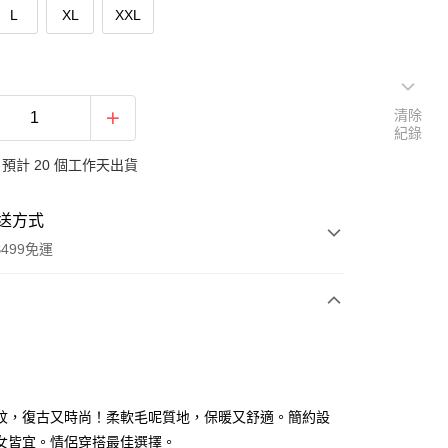
L
XL
XXL
清除
紀錄
預計 20 個工作天出貨
送方式
499免運
次付款
付款
紋，復古又時尚！柔軟毛呢質地，保暖又舒適。簡約設
女皆宜。情侶穿搭最佳選擇。