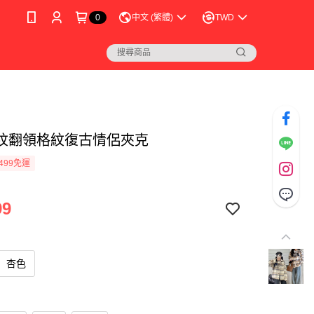
0
中文 (繁體)
TWD
紋翻領格紋復古情侶夾克
499免運
99
杏色