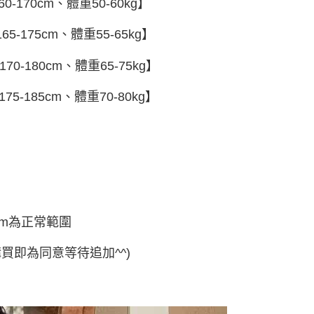
頁面，進行簡訊認證並確認金額後，即可完成結帳。
0-170cm、體重50-60kg】
付／iPASS MONEY」等通路繳費。
家取貨
成立數日內，您將收到繳費通知簡訊。
費通知簡訊後14天內，點擊此簡訊中的連結，可透過四大超商
5
5-175cm、體重55-65kg】
項】
網路銀行／等多元方式進行付款，方視為交易完成。
係由「台灣大哥大股份有限公司」（以下簡稱本公司）所提供，讓
：結帳手續完成當下不需立刻繳費，但若您需要取消訂單，請聯
付款
易時，得透過本服務購買商品或服務，並由商店將買賣／分期付
的店家。未經商家同意取消之訂單仍視為有效，需透過AFTEE
70-180cm、體重65-75kg】
金債權讓與本公司後，依約使用本公司帳單繳交帳款。
繳納相關費用。
5，滿NT$499(含以上)免運費
意付款使用「大哥付你分期」之契約關係目的，商店將以您的個人
否成功請以「AFTEE先享後付 」之結帳頁面顯示為準，若有關於
75-185cm、體重70-80kg】
含姓名、電話或地址）提供予台灣大哥大進項蒐集、處理及利
功／繳費後需取消欲退款等相關疑問，請聯繫「AFTEE先享後
11取貨
公司與您本人進行分期帳單所需資料之確認、核對及更正。
援中心」
https://netprotections.freshdesk.com/support/home
5，滿NT$499(含以上)免運費
戶服務條款，請詳閱以下連結：
https://oppay.tw/userRule
項】
恩沛科技股份有限公司提供之「AFTEE先享後付」服務完成之
依本服務之必要範圍內提供個人資料，並將交易相關給付款項請
0，滿NT$499(含以上)免運費
讓予恩沛科技股份有限公司。
個人資料處理事宜，請瀏覽以下網址：
ee.tw/terms/#terms3
年的使用者請事先徵得法定代理人或監護人之同意方可使用
cm為正常範圍
E先享後付」，若未經同意申辦者引起之損失，本公司不負相關責
購買即為同意等待追加^^)
AFTEE先享後付」時，將依據個別帳號之用戶狀況，依本公司
核予不同之上限額度；若仍有額度不足之情形，本公司將視審查
用戶進行身份認證。
一人註冊多個帳號或使用他人資訊註冊。若發現惡意使用之情
科技股份有限公司將有權停止該用戶之使用額度並採取法律行