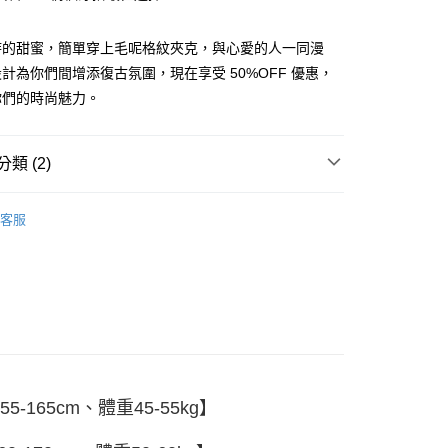
時的甜蜜，簡單穿上毛呢格紋夾克，與心愛的人一同漫
計為你們間增添復古氛圍，現在享受 50%OFF 優惠，
你們的時尚魅力。
y
類 (2)
分期
套
客服
你分期使用說明】
套
享後付
由台灣大哥大提供，台灣大哥大用戶可立即使用無須另外申請。
式選擇「大哥付你分期」，訂單成立後會自動跳轉到大哥付的交易
證手機門號後，選擇欲分期的期數、繳款截止日，確認付款後即
FTEE先享後付」】
。
先享後付是「在收到商品之後才付款」的支付方式。 讓您購物簡單
准額度、可分期數及費用金額請依後續交易確認頁面所載為準。
心！
立30分鐘內，如未前往確認交易或遇審核未通過，訂單將自動取
：不需註冊會員、不需綁卡、不需儲值。
「轉專審核」未通過狀況，表示未達大哥付你分期系統評分，恕
：只要手機號碼，簡訊認證，即可結帳。
評估內容。
：先確認商品／服務後，再付款。
式說明】
付款
5-165cm、體重45-55kg】
項不併入電信帳單，「大哥付你分期」於每月結算日後寄送繳費提
EE先享後付」結帳流程】
5
方式選擇「AFTEE先享後付」後，將跳轉至「AFTEE先享後
訊連結打開帳單後，可選擇「超商條碼／台灣大直營門市／銀行轉