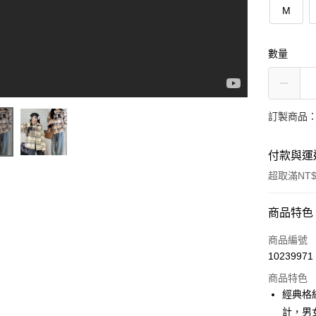
M
數量
訂製商品：
付款與運
超取滿NT$
付款方式
商品特色
信用卡一
商品編號
10239971
超商取貨
商品特色
LINE Pay
經典格
計，男