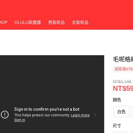
HOP
OLULU歐露露
男裝新品
女裝新品
毛呢格
超取滿NT$
NT$1,198
NT$5
顏色
白色
尺寸