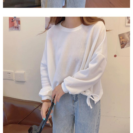
saluran lain.
【Nota Penting】
1. Perkhidmatan ini disediakan oleh "Taiwan Mobile Co., Ltd." untuk
membolehkan pengguna membeli produk atau perkhidmatan melalui
perkhidmatan ini semasa transaksi, dan kedai akan menyerahkan hak
tuntutan harga jual/beli ansuran kepada syarikat ini untuk membayar bil
menggunakan bil syarikat ini.
2. Berdasarkan tujuan kontrak persetujuan pembayaran menggunakan
"Pembayaran Ansuran Gogo", kedai akan memberikan maklumat peribadi
anda (termasuk nama, telefon atau alamat) kepada Taiwan Mobile untuk
pengumpulan, pemprosesan dan penggunaan, untuk pengesahan,
semakan dan pembetulan data yang diperlukan untuk bil ansuran oleh
Taiwan Mobile.
3. Sila baca syarat perkhidmatan pengguna secara lengkap melalui
pautan berikut: https://oppay.tw/userRule