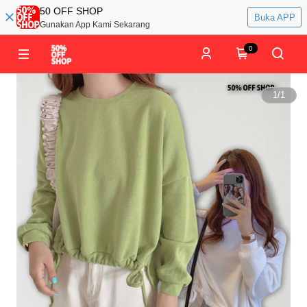
50 OFF SHOP
Buka APP
Gunakan App Kami Sekarang
0
1
/
1