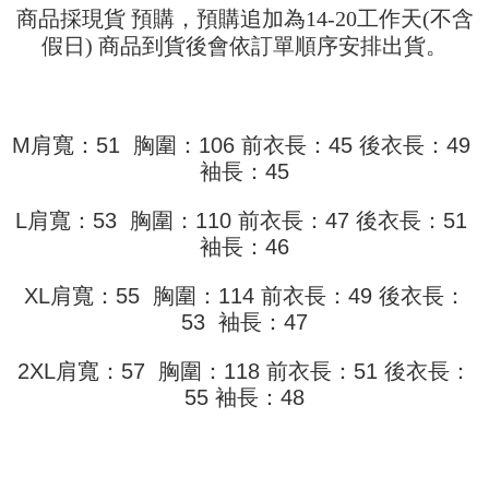
Pemindahan ATM
商品採現貨 預購，預購追加為14-20工作天(不含
1. Dengan memilih AFTEE sebagai kaedah pembayaran, mesej
Jika anda memilih OP Pay Later sebagai kaedah pembayaran, sistem
pengesahan AFTEE akan muncul.
假日) 商品到貨後會依訂單順序安排出貨。
akan mengarahkan anda secara automatik ke proses transaksi OP Pay
2. Anda boleh meneruskan pembayaran selepas pengesahan SMS.
Pilihan Penghantaran
Later selepas pesanan dibuat. Anda perlu mengesahkan nombor telefon
3. Tiada bayaran diperlukan apabila pesanan disahkan. Produk akan
mudah alih anda, memilih bilangan ansuran, dan menetapkan tarikh
dihantar ke alamat yang ditetapkan.
全家取貨付款
akhir pembayaran. Transaksi akan dianggap selesai setelah pembayaran
4. Setelah pesanan disahkan, anda akan menerima SMS pembayaran
disahkan.
NT$45/pesanan
manakala ahli aplikasi akan menerima pemberitahuan tolak aplikasi
M肩寬：51 胸圍：106 前衣長：45 後衣長：49
AFTEE.
Had kredit yang diluluskan, tempoh ansuran yang tersedia, dan yuran
袖長：45
付款 後全家取貨
5. Tiada bayaran diperlukan apabila anda menerima produk. Sila buat
yang dikenakan adalah tertakluk kepada maklumat yang dinyatakan
pembayaran di empat kedai serbaneka utama, ATM atau perbankan
NT$45/pesanan
pada halaman pengesahan transaksi seterusnya.
dalam talian dengan SMS pembayaran atau pemberitahuan tolak aplikasi
L肩寬：53 胸圍：110 前衣長：47 後衣長：51
AFTEE.
7-11取貨付款
袖長：46
Jika transaksi tidak disahkan dalam masa 30 minit selepas pesanan
dibuat, atau jika permohonan gagal dalam proses semakan, pesanan
NT$45/pesanan | Penghantaran percuma untuk pesanan
Sila ambil perhatian bahawa tempoh pembayaran adalah 14 hari. Walau
akan dibatalkan secara automatik. Jika permohonan gagal pada
XL肩寬：55 胸圍：114 前衣長：49 後衣長：
bagaimanapun, bagi mereka yang telah memuat turun Aplikasi AFTEE
NT$499 atau lebih
peringkat "semakan manual", ini bermakna kriteria pemarkahan sistem
dan mendaftar sebagai ahli AFTEE boleh menikmati tempoh pembayaran
53 袖長：47
tidak dipenuhi; butiran penilaian khusus tidak akan didedahkan.
sehingga 45 hari.
付款 後7-11取貨
[Arahan Pembayaran]
NT$45/pesanan | Penghantaran percuma untuk pesanan
2XL肩寬：57 胸圍：118 前衣長：51 後衣長：
Tempoh pembayaran dikira dari masa kedai meminta pembayaran anda,
ditambah dengan bilangan hari yang boleh dilanjutkan oleh AFTEE. Anda
NT$499 atau lebih
55 袖長：48
Pembayaran ansuran melalui OP Pay Later akan dibilkan secara
boleh melanjutkan tempoh pembayaran anda sebelum anda menerima
berasingan dan tidak termasuk dalam bil telekom anda. SMS peringatan
pesanan. Walau bagaimanapun, tiada jaminan bahawa anda boleh
宅配
pembayaran akan dihantar selepas kitaran bil bulanan.
menerima pesanan anda semasa tempoh pembayaran (cth.: produk
NT$70/pesanan | Penghantaran percuma untuk pesanan
prapesanan atau produk yang mungkin mengambil masa yang lebih
Selepas mengakses bil melalui pautan dalam SMS, anda boleh