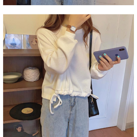
1. Perkhidmatan ini disediakan oleh Taiwan Mobile, pengguna telefon
Sila hubungi NP Taiwan Inc. di
cs_tw@netprotections.co.jp
jika anda
mudah alih boleh segera menggunakan tanpa perlu memohon lagi.
mempunyai sebarang kebimbangan mengenai pemprosesan dan
(Hanya untuk nombor langganan peribadi, tidak terbuka untuk syarikat
penggunaan pada data peribadi. Jika anda tidak bersetuju dengan data
dan kad prabayar)
peribadi yang disenaraikan seperti di atas akan dikumpul dan digunakan
2. Pilihan kaedah pembayaran "Pembayaran Ansuran Gogo", selepas
oleh AFTEE, sila jangan gunakan perkhidmatan ini.
pesanan ditubuhkan, akan secara automatik dialihkan ke proses
transaksi Gogo, selepas pengesahan nombor telefon, pilih bilangan
ansuran yang diingini, tarikh akhir pembayaran, dan setelah
mengesahkan pembayaran, transaksi akan selesai.
3. Jumlah kelulusan sebenar, bilangan ansuran dan jumlah bayaran
adalah berdasarkan halaman pengesahan transaksi seterusnya.
4. Dalam masa 30 minit selepas pesanan ditubuhkan, jika tidak pergi
untuk mengesahkan transaksi atau jika tidak lulus semakan, pesanan
akan dibatalkan secara automatik. Jika terdapat situasi "pindah untuk
semakan khusus" yang tidak lulus, ini menunjukkan bahawa sistem
penilaian tidak mencukupi, tiada penjelasan mengenai kandungan
penilaian boleh diberikan.
【Penerangan Kaedah Pembayaran】
1. Pembayaran ansuran tidak digabungkan dalam bil telekomunikasi,
"Pembayaran Ansuran Gogo" akan menghantar SMS peringatan
pembayaran selepas tarikh penyelesaian bulanan.
2. Melalui pautan SMS untuk membuka bil, anda boleh memilih untuk
membayar melalui "Kod bar kedai serbaneka / Kedai rasmi Taiwan
Mobile / Pemindahan bank / Pembayaran J街口 / iPASS MONEY" dan