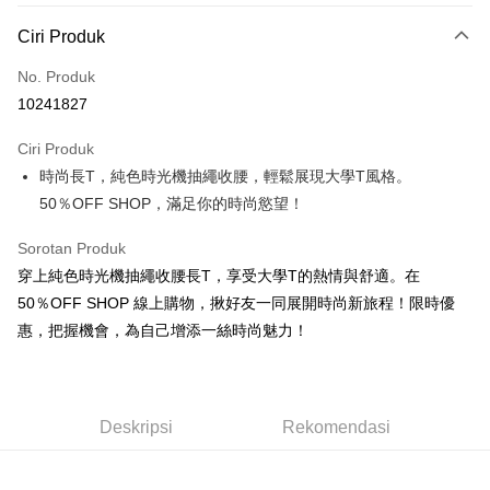
Kaedah Pembayaran
Ciri Produk
Kad Kredit (Bayaran Penuh)
No. Produk
Pengambilan di Kedai Serbaneka
10241827
LINE Pay
Ciri Produk
Apple Pay
時尚長T，純色時光機抽繩收腰，輕鬆展現大學T風格。
50％OFF SHOP，滿足你的時尚慾望！
JKOPAY
Easy Wallet
Sorotan Produk
穿上純色時光機抽繩收腰長T，享受大學T的熱情與舒適。在
Google Pay
50％OFF SHOP 線上購物，揪好友一同展開時尚新旅程！限時優
Plus PAY
惠，把握機會，為自己增添一絲時尚魅力！
OP Pay Later
Deskripsi
[Terma Penggunaan untuk OP Pay Later]
Deskripsi
Rekomendasi
AFTEE
Perkhidmatan ini disediakan oleh Taiwan Mobile dan tersedia untuk
Deskripsi
pengguna Taiwan Mobile tanpa memerlukan permohonan tambahan.
Pertama, Mengenai Perkhidmatan AFTEE Beli Sekarang Bayar Kemudian