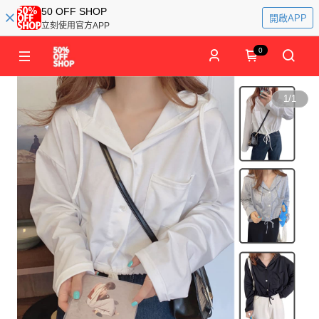
50 OFF SHOP
開啟APP
立刻使用官方APP
0
1
/
1