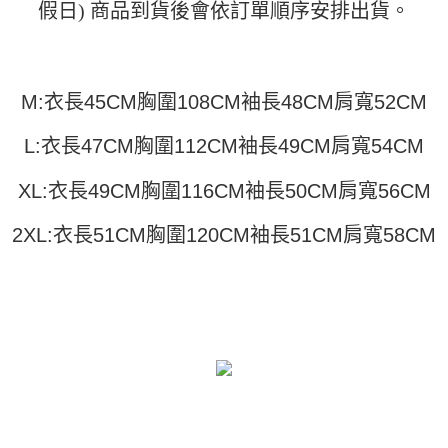
運送方式
假日) 商品到貨後會依訂單順序安排出貨。
消。如遇「轉專審核」未通過狀況，表示未達大哥付你分期系統評分，恕無
２．便利：只要手機號碼，簡訊認證，即可結帳。
法說明評估內容。
３．安心：先確認商品／服務後，再付款。
全家取貨付款
【繳款方式說明】
1.分期款項不併入電信帳單，「大哥付你分期」於每月結算日後寄送繳費提
每筆NT$45
【「AFTEE先享後付」結帳流程】
醒簡訊。
１．於結帳方式選擇「AFTEE先享後付」後，將跳轉至「AFTEE先享後付」
M:衣長45CM胸圍108CM袖長48CM肩寬52CM
2.透過簡訊連結打開帳單後，可選擇「超商條碼／台灣大直營門市／銀行轉
付款 後全家取貨
結帳頁面，進行簡訊認證並確認金額後，即可完成結帳。
帳／街口支付／iPASS MONEY」等通路繳費。
２．訂單成立數日內，您將收到繳費通知簡訊。
每筆NT$45
L:衣長47CM胸圍112CM袖長49CM肩寬54CM
３．收到繳費通知簡訊後14天內，點擊此簡訊中的連結，可透過四大超商／
【注意事項】
ATM／網路銀行／等多元方式進行付款，方視為交易完成。
7-11取貨付款
1.本服務係由「台灣大哥大股份有限公司」（以下簡稱本公司）所提供，讓
※ 請注意：結帳手續完成當下不需立刻繳費，但若您需要取消訂單，請聯絡
XL:衣長49CM胸圍116CM袖長50CM肩寬56CM
用戶於交易時，得透過本服務購買商品或服務，並由商店將買賣／分期付款
每筆NT$45，滿NT$499(含以上)免運費
購買商品的店家。未經商家同意取消之訂單仍視為有效，需透過AFTEE先享
買賣價金債權讓與本公司後，依約使用本公司帳單繳交帳款。
後付繳納相關費用。
2.基於同意付款使用「大哥付你分期」之契約關係目的，商店將以您的個人
2XL:衣長51CM胸圍120CM袖長51CM肩寬58CM
付款 後7-11取貨
※ 交易是否成功請以「AFTEE先享後付 」之結帳頁面顯示為準，若有關於
資料（包含姓名、電話或地址）提供予台灣大哥大進項蒐集、處理及利用，
是否繳費成功／繳費後需取消欲退款等相關疑問，請聯繫「AFTEE先享後付
每筆NT$45，滿NT$499(含以上)免運費
由本公司與您本人進行分期帳單所需資料之確認、核對及更正。
客戶支援中心」
https://netprotections.freshdesk.com/support/home
3.完整用戶服務條款，請詳閱以下連結：
https://oppay.tw/userRule
宅配
【注意事項】
１．透過由恩沛科技股份有限公司提供之「AFTEE先享後付」服務完成之交
每筆NT$70，滿NT$499(含以上)免運費
易，需依本服務之必要範圍內提供個人資料，並將交易相關給付款項請求債
權轉讓予恩沛科技股份有限公司。
２．關於個人資料處理事宜，請瀏覽以下網址：
https://aftee.tw/terms/#terms3
３．未成年的使用者請事先徵得法定代理人或監護人之同意方可使用
「AFTEE先享後付」，若未經同意申辦者引起之損失，本公司不負相關責