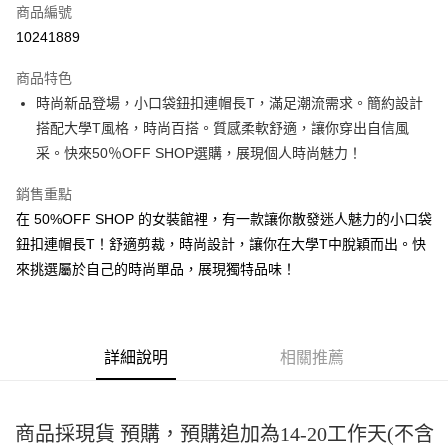
商品編號
超商取貨付款
10241889
LINE Pay
商品特色
Apple Pay
時尚新品登場，小口袋鈕扣連帽長T，滿足潮流需求。簡約設計
搭配大學T風格，時尚百搭。質感柔軟舒適，讓你穿出自信風
街口支付
采。快來50％OFF SHOP選購，展現個人時尚魅力！
悠遊付
銷售重點
Google Pay
在 50%OFF SHOP 的女裝館裡，有一款讓你散發迷人魅力的小口袋
鈕扣連帽長T！舒適剪裁，時尚設計，讓你在大學T中脫穎而出。快
全盈+PAY
來挑選屬於自己的時尚單品，展現獨特品味！
大哥付你分期
相關說明
【大哥付你分期使用說明】
AFTEE先享後付
1.本服務由台灣大哥大提供，台灣大哥大用戶可立即使用無須另外申請。
詳細說明
相關推薦
2.付款方式選擇「大哥付你分期」，訂單成立後會自動跳轉到大哥付的交易
相關說明
流程，驗證手機門號後，選擇欲分期的期數、繳款截止日，確認付款後即完
【關於「AFTEE先享後付」】
成交易。
ATM付款
AFTEE先享後付是「在收到商品之後才付款」的支付方式。 讓您購物簡單
3.實際核准額度、可分期數及費用金額請依後續交易確認頁面所載為準。
便利好安心！
商品採現貨 預購，預購追加為14-20工作天(不含
4.訂單成立30分鐘內，如未前往確認交易或遇審核未通過，訂單將自動取
１．簡單：不需註冊會員、不需綁卡、不需儲值。