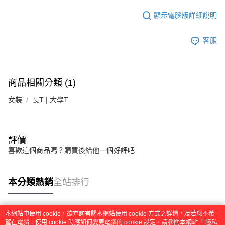
任。
４．使用「AFTEE先享後付」時，將依據個別帳號之用戶狀況，依本公司即
顯示電腦版詳細說明
時審查核予不同之上限額度；若仍有額度不足之情形，本公司將視審查結果
請求用戶進行身份認證。
５．嚴禁一人註冊多個帳號或使用他人資訊註冊。若發現惡意使用之情形，
客服
恩沛科技股份有限公司將有權停止該用戶之使用額度並採取法律行動。
商品相關分類 (1)
女裝
長T | 大學T
評價
喜歡這個商品嗎？購買後給他一個好評吧
本分類熱銷
全站排行
本網站中使用 cookie，欲查詢有關本網站使用 cookie 方式之詳情，及若您不希
熱門標籤
望在電腦上使用 cookie 時應如何變更電腦的 cookie 設定，請參閱本網站「
隱私