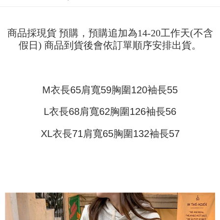
Pemindahan ATM
1. Dengan memilih AFTEE sebagai kaedah pembayaran, mesej
Jika anda memilih OP Pay Later sebagai kaedah pembayaran, sistem
pengesahan AFTEE akan muncul.
akan mengarahkan anda secara automatik ke proses transaksi OP Pay
2. Anda boleh meneruskan pembayaran selepas pengesahan SMS.
Pilihan Penghantaran
Later selepas pesanan dibuat. Anda perlu mengesahkan nombor telefon
商品採現貨 預購，預購追加為14-20工作天(不含
3. Tiada bayaran diperlukan apabila pesanan disahkan. Produk akan
mudah alih anda, memilih bilangan ansuran, dan menetapkan tarikh
dihantar ke alamat yang ditetapkan.
假日) 商品到貨後會依訂單順序安排出貨。
全家取貨付款
akhir pembayaran. Transaksi akan dianggap selesai setelah pembayaran
4. Setelah pesanan disahkan, anda akan menerima SMS pembayaran
disahkan.
NT$45/pesanan
manakala ahli aplikasi akan menerima pemberitahuan tolak aplikasi
AFTEE.
Had kredit yang diluluskan, tempoh ansuran yang tersedia, dan yuran
付款 後全家取貨
5. Tiada bayaran diperlukan apabila anda menerima produk. Sila buat
yang dikenakan adalah tertakluk kepada maklumat yang dinyatakan
pembayaran di empat kedai serbaneka utama, ATM atau perbankan
M衣長65肩寬59胸圍120袖長55
NT$45/pesanan
pada halaman pengesahan transaksi seterusnya.
dalam talian dengan SMS pembayaran atau pemberitahuan tolak aplikasi
AFTEE.
7-11取貨付款
L衣長68肩寬62胸圍126袖長56
Jika transaksi tidak disahkan dalam masa 30 minit selepas pesanan
dibuat, atau jika permohonan gagal dalam proses semakan, pesanan
NT$45/pesanan | Penghantaran percuma untuk pesanan
Sila ambil perhatian bahawa tempoh pembayaran adalah 14 hari. Walau
akan dibatalkan secara automatik. Jika permohonan gagal pada
XL衣長71肩寬65胸圍132袖長57
bagaimanapun, bagi mereka yang telah memuat turun Aplikasi AFTEE
NT$499 atau lebih
peringkat "semakan manual", ini bermakna kriteria pemarkahan sistem
dan mendaftar sebagai ahli AFTEE boleh menikmati tempoh pembayaran
tidak dipenuhi; butiran penilaian khusus tidak akan didedahkan.
sehingga 45 hari.
付款 後7-11取貨
[Arahan Pembayaran]
NT$45/pesanan | Penghantaran percuma untuk pesanan
Tempoh pembayaran dikira dari masa kedai meminta pembayaran anda,
ditambah dengan bilangan hari yang boleh dilanjutkan oleh AFTEE. Anda
NT$499 atau lebih
Pembayaran ansuran melalui OP Pay Later akan dibilkan secara
boleh melanjutkan tempoh pembayaran anda sebelum anda menerima
berasingan dan tidak termasuk dalam bil telekom anda. SMS peringatan
pesanan. Walau bagaimanapun, tiada jaminan bahawa anda boleh
宅配
pembayaran akan dihantar selepas kitaran bil bulanan.
menerima pesanan anda semasa tempoh pembayaran (cth.: produk
NT$70/pesanan | Penghantaran percuma untuk pesanan
prapesanan atau produk yang mungkin mengambil masa yang lebih
Selepas mengakses bil melalui pautan dalam SMS, anda boleh