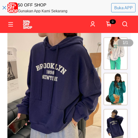
50 OFF SHOP
Buka APP
Gunakan App Kami Sekarang
0
1
/
1