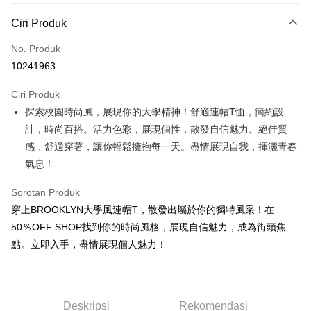
Kaedah Pembayaran
Ciri Produk
Kad Kredit (Bayaran Penuh)
No. Produk
Pengambilan di Kedai Serbaneka
10241963
LINE Pay
Ciri Produk
Apple Pay
探索校園時尚風，展現你的大學精神！舒適連帽T恤，簡約設
計，時尚百搭。活力色彩，展現個性，散發自信魅力。絕佳質
JKOPAY
感，舒適穿著，讓你輕鬆擁抱每一天。盡情展現自我，揮灑青春
Easy Wallet
氣息！
Google Pay
Sorotan Produk
Plus PAY
穿上BROOKLYN大學風連帽T，散發出屬於你的獨特風采！在
50％OFF SHOP找到你的時尚風格，展現自信魅力，成為街頭焦
OP Pay Later
點。立即入手，盡情展現個人魅力！
Deskripsi
[Terma Penggunaan untuk OP Pay Later]
AFTEE
Perkhidmatan ini disediakan oleh Taiwan Mobile dan tersedia untuk
Deskripsi
pengguna Taiwan Mobile tanpa memerlukan permohonan tambahan.
Deskripsi
Rekomendasi
Pertama, Mengenai Perkhidmatan AFTEE Beli Sekarang Bayar Kemudian