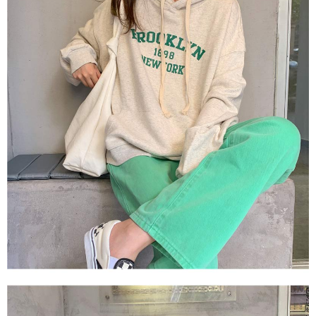
1. Perkhidmatan ini disediakan oleh Taiwan Mobile, pengguna telefon
Sila hubungi NP Taiwan Inc. di
cs_tw@netprotections.co.jp
jika anda
mudah alih boleh segera menggunakan tanpa perlu memohon lagi.
mempunyai sebarang kebimbangan mengenai pemprosesan dan
(Hanya untuk nombor langganan peribadi, tidak terbuka untuk syarikat
penggunaan pada data peribadi. Jika anda tidak bersetuju dengan data
dan kad prabayar)
peribadi yang disenaraikan seperti di atas akan dikumpul dan digunakan
2. Pilihan kaedah pembayaran "Pembayaran Ansuran Gogo", selepas
oleh AFTEE, sila jangan gunakan perkhidmatan ini.
pesanan ditubuhkan, akan secara automatik dialihkan ke proses
transaksi Gogo, selepas pengesahan nombor telefon, pilih bilangan
ansuran yang diingini, tarikh akhir pembayaran, dan setelah
mengesahkan pembayaran, transaksi akan selesai.
3. Jumlah kelulusan sebenar, bilangan ansuran dan jumlah bayaran
adalah berdasarkan halaman pengesahan transaksi seterusnya.
4. Dalam masa 30 minit selepas pesanan ditubuhkan, jika tidak pergi
untuk mengesahkan transaksi atau jika tidak lulus semakan, pesanan
akan dibatalkan secara automatik. Jika terdapat situasi "pindah untuk
semakan khusus" yang tidak lulus, ini menunjukkan bahawa sistem
penilaian tidak mencukupi, tiada penjelasan mengenai kandungan
penilaian boleh diberikan.
【Penerangan Kaedah Pembayaran】
1. Pembayaran ansuran tidak digabungkan dalam bil telekomunikasi,
"Pembayaran Ansuran Gogo" akan menghantar SMS peringatan
pembayaran selepas tarikh penyelesaian bulanan.
2. Melalui pautan SMS untuk membuka bil, anda boleh memilih untuk
membayar melalui "Kod bar kedai serbaneka / Kedai rasmi Taiwan
Mobile / Pemindahan bank / Pembayaran J街口 / iPASS MONEY" dan