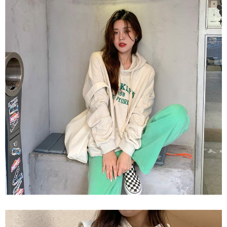
saluran lain.
【Nota Penting】
1. Perkhidmatan ini disediakan oleh "Taiwan Mobile Co., Ltd." untuk
membolehkan pengguna membeli produk atau perkhidmatan melalui
perkhidmatan ini semasa transaksi, dan kedai akan menyerahkan hak
tuntutan harga jual/beli ansuran kepada syarikat ini untuk membayar bil
menggunakan bil syarikat ini.
2. Berdasarkan tujuan kontrak persetujuan pembayaran menggunakan
"Pembayaran Ansuran Gogo", kedai akan memberikan maklumat peribadi
anda (termasuk nama, telefon atau alamat) kepada Taiwan Mobile untuk
pengumpulan, pemprosesan dan penggunaan, untuk pengesahan,
semakan dan pembetulan data yang diperlukan untuk bil ansuran oleh
Taiwan Mobile.
3. Sila baca syarat perkhidmatan pengguna secara lengkap melalui
pautan berikut: https://oppay.tw/userRule