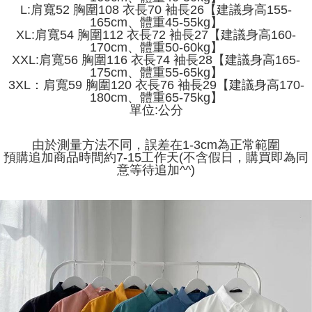
Jika anda memilih OP Pay Later sebagai kaedah pembayaran, sistem
pengesahan AFTEE akan muncul.
L:肩寬52 胸圍108 衣長70 袖長26【建議身高155-
akan mengarahkan anda secara automatik ke proses transaksi OP Pay
2. Anda boleh meneruskan pembayaran selepas pengesahan SMS.
165cm、體重45-55kg】
Pilihan Penghantaran
Later selepas pesanan dibuat. Anda perlu mengesahkan nombor telefon
3. Tiada bayaran diperlukan apabila pesanan disahkan. Produk akan
XL:肩寬54 胸圍112 衣長72 袖長27【建議身高160-
mudah alih anda, memilih bilangan ansuran, dan menetapkan tarikh
dihantar ke alamat yang ditetapkan.
全家取貨付款
170cm、體重50-60kg】
akhir pembayaran. Transaksi akan dianggap selesai setelah pembayaran
4. Setelah pesanan disahkan, anda akan menerima SMS pembayaran
XXL:肩寬56 胸圍116 衣長74 袖長28【建議身高165-
disahkan.
NT$45/pesanan
manakala ahli aplikasi akan menerima pemberitahuan tolak aplikasi
175cm、體重55-65kg】
AFTEE.
3XL：肩寬59 胸圍120 衣長76 袖長29【建議身高170-
Had kredit yang diluluskan, tempoh ansuran yang tersedia, dan yuran
付款 後全家取貨
5. Tiada bayaran diperlukan apabila anda menerima produk. Sila buat
180cm、體重65-75kg】
yang dikenakan adalah tertakluk kepada maklumat yang dinyatakan
pembayaran di empat kedai serbaneka utama, ATM atau perbankan
單位:公分
NT$45/pesanan
pada halaman pengesahan transaksi seterusnya.
dalam talian dengan SMS pembayaran atau pemberitahuan tolak aplikasi
AFTEE.
7-11取貨付款
Jika transaksi tidak disahkan dalam masa 30 minit selepas pesanan
由於測量方法不同，誤差在1-3cm為正常範圍
dibuat, atau jika permohonan gagal dalam proses semakan, pesanan
NT$45/pesanan | Penghantaran percuma untuk pesanan
預購追加商品時間約7-15工作天(不含假日，購買即為同
Sila ambil perhatian bahawa tempoh pembayaran adalah 14 hari. Walau
akan dibatalkan secara automatik. Jika permohonan gagal pada
意等待追加^^)
bagaimanapun, bagi mereka yang telah memuat turun Aplikasi AFTEE
NT$499 atau lebih
peringkat "semakan manual", ini bermakna kriteria pemarkahan sistem
dan mendaftar sebagai ahli AFTEE boleh menikmati tempoh pembayaran
tidak dipenuhi; butiran penilaian khusus tidak akan didedahkan.
sehingga 45 hari.
付款 後7-11取貨
[Arahan Pembayaran]
NT$45/pesanan | Penghantaran percuma untuk pesanan
Tempoh pembayaran dikira dari masa kedai meminta pembayaran anda,
ditambah dengan bilangan hari yang boleh dilanjutkan oleh AFTEE. Anda
NT$499 atau lebih
Pembayaran ansuran melalui OP Pay Later akan dibilkan secara
boleh melanjutkan tempoh pembayaran anda sebelum anda menerima
berasingan dan tidak termasuk dalam bil telekom anda. SMS peringatan
pesanan. Walau bagaimanapun, tiada jaminan bahawa anda boleh
宅配
pembayaran akan dihantar selepas kitaran bil bulanan.
menerima pesanan anda semasa tempoh pembayaran (cth.: produk
NT$70/pesanan | Penghantaran percuma untuk pesanan
prapesanan atau produk yang mungkin mengambil masa yang lebih
Selepas mengakses bil melalui pautan dalam SMS, anda boleh
NT$499 atau lebih
lama untuk dihantar). Oleh itu, anda dikehendaki membuat pembayaran
menyelesaikan pembayaran anda melalui salah satu saluran berikut: kod
kepada AFTEE dalam tempoh sama ada anda menerima pesanan.