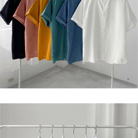
bar kedai serbaneka, kedai runcit Taiwan Mobile, pemindahan bank,
JKOPay, atau iPASS MONEY.
Kedua, Sekatan Pembayaran
1. Jumlah yang diperakui untuk pengguna kali pertama boleh sehingga
[Nota Penting]
NT$10,000. Amaun diperakui sebenar yang diluluskan akan berdasarkan
keputusan pensijilan dan semakan oleh AFTEE.
Perkhidmatan ini disediakan oleh Taiwan Mobile Co., Ltd. (“Syarikat”),
2. Amaun perbelanjaan minimum mestilah lebih besar daripada NT$20.
yang membolehkan pelanggan membeli barangan atau perkhidmatan
3. Pada masa ini hanya tersedia untuk ahli Taiwan.
melalui perkhidmatan ini pada masa transaksi. Hasil daripada pembelian
atau pembayaran ansuran akan dipindahkan oleh peniaga kepada
Ketiga, Syarat Perkhidmatan
Syarikat, dan pelanggan hendaklah membuat pembayaran mengikut
Perkhidmatan AFTEE Beli Sekarang Bayar Kemudian disediakan oleh NP
perjanjian menggunakan sistem bil Syarikat.
Taiwan, Inc. dan AFTEE akan membuat bil kepada pengguna. AFTEE
akan menggunakan data peribadi yang dikumpul (termasuk nama
Untuk memenuhi hubungan kontrak yang terjalin melalui persetujuan
pembeli, no. telefon, nama penerima, no. telefon, alamat penerima) untuk
penggunaan OP Pay Later, peniaga akan memberikan maklumat peribadi
penggunaan perkhidmatan. Sila rujuk kepada "Penyata Pengumpulan
anda (termasuk nama, nombor telefon, atau alamat) kepada Syarikat bagi
Data Peribadi, Pemprosesan, Penggunaan"
tujuan pengumpulan, pemprosesan dan penggunaan data yang
(https://aftee.tw/privacypolicy/
) untuk maklumat lanjut.
diperlukan untuk pengebilan ansuran, termasuk pengesahan,
pengesahan semula dan pembetulan.
Jumlah yang diperakui untuk pengguna kali pertama yang lulus
kelulusan boleh sehingga NT$10,000. Jika pengguna tidak membuat
Untuk terma perkhidmatan penuh, sila rujuk pautan berikut:
pembayaran dalam tempoh tersebut, yuran pembayaran lewat sebanyak
https://oppay.tw/userRule
" target="_blank" class="link revert-
20% setahun akan dikenakan. Pengguna bawah umur dikehendaki
style">https://oppay.tw/userRule
mendapatkan kebenaran daripada ibu bapa atau penjaga yang sah
untuk menggunakan AFTEE.
【Panduan Penggunaan Pembayaran Ansuran Gogo】
1. Perkhidmatan ini disediakan oleh Taiwan Mobile, pengguna telefon
Sila hubungi NP Taiwan Inc. di
cs_tw@netprotections.co.jp
jika anda