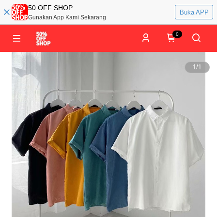
50 OFF SHOP
Buka APP
Gunakan App Kami Sekarang
0
1
/
1