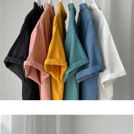
mudah alih boleh segera menggunakan tanpa perlu memohon lagi.
mempunyai sebarang kebimbangan mengenai pemprosesan dan
(Hanya untuk nombor langganan peribadi, tidak terbuka untuk syarikat
penggunaan pada data peribadi. Jika anda tidak bersetuju dengan data
dan kad prabayar)
peribadi yang disenaraikan seperti di atas akan dikumpul dan digunakan
2. Pilihan kaedah pembayaran "Pembayaran Ansuran Gogo", selepas
oleh AFTEE, sila jangan gunakan perkhidmatan ini.
pesanan ditubuhkan, akan secara automatik dialihkan ke proses
transaksi Gogo, selepas pengesahan nombor telefon, pilih bilangan
ansuran yang diingini, tarikh akhir pembayaran, dan setelah
mengesahkan pembayaran, transaksi akan selesai.
3. Jumlah kelulusan sebenar, bilangan ansuran dan jumlah bayaran
adalah berdasarkan halaman pengesahan transaksi seterusnya.
4. Dalam masa 30 minit selepas pesanan ditubuhkan, jika tidak pergi
untuk mengesahkan transaksi atau jika tidak lulus semakan, pesanan
akan dibatalkan secara automatik. Jika terdapat situasi "pindah untuk
semakan khusus" yang tidak lulus, ini menunjukkan bahawa sistem
penilaian tidak mencukupi, tiada penjelasan mengenai kandungan
penilaian boleh diberikan.
【Penerangan Kaedah Pembayaran】
1. Pembayaran ansuran tidak digabungkan dalam bil telekomunikasi,
"Pembayaran Ansuran Gogo" akan menghantar SMS peringatan
pembayaran selepas tarikh penyelesaian bulanan.
2. Melalui pautan SMS untuk membuka bil, anda boleh memilih untuk
membayar melalui "Kod bar kedai serbaneka / Kedai rasmi Taiwan
Mobile / Pemindahan bank / Pembayaran J街口 / iPASS MONEY" dan
saluran lain.