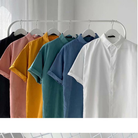
【Nota Penting】
1. Perkhidmatan ini disediakan oleh "Taiwan Mobile Co., Ltd." untuk
membolehkan pengguna membeli produk atau perkhidmatan melalui
perkhidmatan ini semasa transaksi, dan kedai akan menyerahkan hak
tuntutan harga jual/beli ansuran kepada syarikat ini untuk membayar bil
menggunakan bil syarikat ini.
2. Berdasarkan tujuan kontrak persetujuan pembayaran menggunakan
"Pembayaran Ansuran Gogo", kedai akan memberikan maklumat peribadi
anda (termasuk nama, telefon atau alamat) kepada Taiwan Mobile untuk
pengumpulan, pemprosesan dan penggunaan, untuk pengesahan,
semakan dan pembetulan data yang diperlukan untuk bil ansuran oleh
Taiwan Mobile.
3. Sila baca syarat perkhidmatan pengguna secara lengkap melalui
pautan berikut: https://oppay.tw/userRule