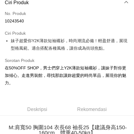
Ciri Produk
Kad Kredit (Bayaran Penuh)
No. Produk
Pengambilan di Kedai Serbaneka
10243540
LINE Pay
Ciri Produk
Apple Pay
妹子超愛你Y2K薄款短袖襯衫，時尚潮流必備！輕盈舒適，展現
型格風範。適合搭配各種風格，讓你成為街頭焦點。
JKOPAY
Easy Wallet
Sorotan Produk
在50%OFF SHOP，男士們穿上Y2K薄款短袖襯衫，讓妹子對你更
Google Pay
加傾心。走進男裝館，尋找那款讓妳超愛的時尚單品，展現你的魅
Plus PAY
力。
OP Pay Later
Deskripsi
[Terma Penggunaan untuk OP Pay Later]
Deskripsi
Rekomendasi
AFTEE
Perkhidmatan ini disediakan oleh Taiwan Mobile dan tersedia untuk
Deskripsi
pengguna Taiwan Mobile tanpa memerlukan permohonan tambahan.
Pertama, Mengenai Perkhidmatan AFTEE Beli Sekarang Bayar Kemudian
M:肩寬50 胸圍104 衣長68 袖長25【建議身高150-
Pemindahan ATM
1. Dengan memilih AFTEE sebagai kaedah pembayaran, mesej
160cm、體重40-50kg】