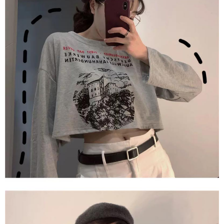
AFTEE 於本服務必要服務範圍內運用。關於 AFTEE 對於個人資料之蒐集、
處理、利用，詳參 AFTEE 官網之『個人資料蒐集、處理及利用告知聲明』
（
https://aftee.tw/privacypolicy/
）。
若款項超過繳費期限，將根據當次的金額加收年利率 16% 的逾期滯納金。
未成年的使用者，請事先徵得法定代理人或監護人之同意方可使用
AFTEE。
若您對於個人資料之處理、利用有任何疑問，或欲行使相關法律權利，請聯
繫恩沛科技股份有限公司。若您不同意我們將上開所示之個人資料，連同必
要之購買訂單資訊提供予 AFTEE ，或讓 AFTEE 蒐集處理利用您的個人資
料，請勿選用本服務。