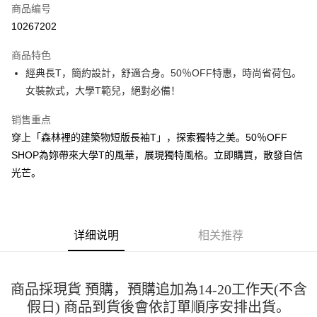
商品编号
超商取货付款
10267202
LINE Pay
商品特色
Apple Pay
經典長T，簡約設計，舒適合身。50％OFF特惠，時尚省荷包。
女裝款式，大學T範兒，絕對必備！
街口支付
销售重点
悠遊付
穿上「森林裡的建築物短版長袖T」，探索獨特之美。50％OFF
Google Pay
SHOP為妳帶來大學T的風華，展現獨特風格。立即購買，散發自信
光芒。
Plus PAY
大哥付你分期
相关说明
【大哥付你分期使用说明】
详细说明
相关推荐
AFTEE先享后付
1. 本服务由台湾大哥大提供，电信用户可立即使用无须另外申请。（限个人
月租型门号，不开放公司户及预付卡使用）
相关说明
2. 付款方式选择 “大哥付你分期”，订单成立后会自动跳转到大哥付的交易流
一、關於 AFTEE先享後付
程，验证手机门号后，选择欲分期的期数、缴款截止日，确认付款后即完成
商品採現貨 預購，預購追加為14-20工作天(不含
ATM付款
1. 於付款方式選擇AFTEE先享後付，將跳出AFTEE先享後付手機驗證視
交易。
窗。
假日) 商品到貨後會依訂單順序安排出貨。
3. 实际核准额度、可分期数及费用金额请依后续交易确认页面所载为准。
2. 進行簡訊驗證之後，即可完成結帳手續。