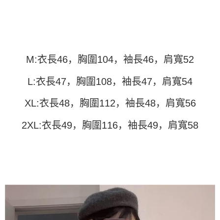
运送方式
4. 订单成立30分钟内，如未前往确认交易或遇审核未通过，订单将自动取
3. 訂單確認後不需事先繳費，商品會配送至您的指定地址。
消。如遇 “转专审核”未通过状况，表示未达系统评分，恕无法说明评估内
4. 下訂完成後，您的手機會收到一封繳費通知簡訊，APP會員則會收到
全家取貨付款
容。
AFTEE APP推播通知。
【缴款方式说明】
每笔NT$45
5. 收到商品當下無需繳費，確認無誤後，請再利用繳費通知簡訊或AFTEE
1. 分期款项不并入电信账单，“大哥付你分期”于每月结算日后寄送缴费提醒
APP於四大便利商店‧ATM/網銀等方式進行付款。
短信。
付款 後全家取貨
2. 通过短信链接打开账单后，可选择 “超商条码／台湾大直营门市／银行转
M:衣長46，胸圍104，袖長46，肩寬52
請留意繳費期限為 14 天。唯有下載 AFTEE App 成為 AFTEE 會員者方能享
每笔NT$45
账／街口支付／iPASS MONEY”等通路缴费。
有最長 45 天內付款之服務。
L:衣長47，胸圍108，袖長47，肩寬54
7-11取貨付款
【注意事项】
繳費期限，為商家向您請款的時間，再加上使用AFTEE可延長的天數所計算
1. 本服务系由 “台湾大哥大股份有限公司”所提供，让用户于交易时，得通过
每笔NT$45，满NT$499(含以上)免运费
出。使用AFTEE下訂可以延長您收到商品前的繳費天數，但無法保證一定能
本服务购买商品或服务，并由商店将买卖／分期付款买卖价金债权让与本公
XL:衣長48，胸圍112，袖長48，肩寬56
夠在期限內收到商品(例如:預購商品或預計到貨時間較長者)。因此無論收到
司后，依约使用本公司账单缴交账款。
付款 後7-11取貨
商品與否，仍需要請您在AFTEE規定的時間內完成繳費。
2. 基于同意付款使用 “大哥付你分期”之契约关系目的，商店将以您的个人资
2XL:衣長49，胸圍116，袖長49，肩寬58
每笔NT$45，满NT$499(含以上)免运费
料（包含姓名、电话或地址）提供予台湾大哥大进项收集、处理及利用，由
二、付款限制
台湾大哥大与本人进行分期账单所需资料之确认、核对及更正。
1. 初次使用 AFTEE 時，將依認證結果及本公司審查結果，核予每個人不同
宅配
3. 完整用户服务条款，请详阅以下链接：
https://oppay.tw/userRule
之上限額度
2. 結帳金額須大於NT$30
每笔NT$70，满NT$499(含以上)免运费
3. 目前僅支援台灣會員
三、聲明條款
「AFTEE先享後付」(下稱本服務)乃由恩沛科技股份有限公司(下稱 AFTEE )
所提供，並由 AFTEE 向您收取款項。因使用本服務所須提供之個人資料(包
含但不限於訂購人姓名、電話，收件人姓名、電話、收件地址)，將交付予