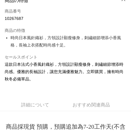
商品の特徴
クレジットカード1回払い
商品番号
コンビニ店頭代金引換
10267687
LINE Pay
商品の特徴
Apple Pay
時尚日本風針織衫，方領設計顯瘦修身，刺繡細節增添小香風
格，長袖上衣搭配時尚感十足。
JKOPAY
セールスポイント
Easy Wallet
這款日本法式小香風針織衫，方領設計顯瘦修身，刺繡細節增添時
Google Pay
尚感。優雅的長袖設計，讓您充滿優雅魅力。立即購買，擁有時尚
Plus Pay
秋冬必備單品。
OP Pay Later
説明
【OP Pay Later 使用説明】
詳細について
おすすめ関連商品
AFTEE代金後払い
1. 本サービスは台湾大哥大によって提供され、台湾大哥大のユーザーは追
加の申請なしで即時に利用可能です。
説明
2. 支払い方法で「OP Pay Later」を選択すると、注文が成立した後に自動
一、 AFTEE代金後払いについて
的に OP Pay Later の取引プロセスに移行し、携帯番号を確認後、分割払
商品採現貨 預購，預購追加為7-20工作天(不含
ATM払い
1.お支払い方法でAFTEE代金後払いを選択すると、携帯電話認証ウィンド
いの回数や支払い期限を選択し、支払いを確認すると取引が完了します。