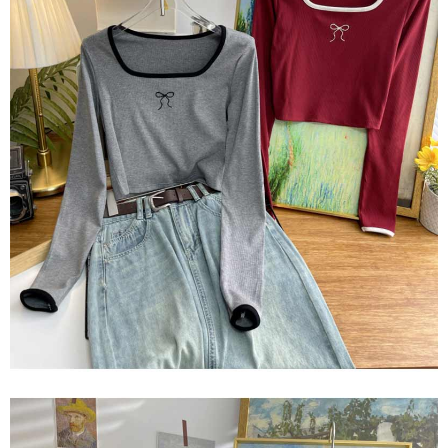
さい：
https://oppay.tw/userRule
三、利用規約「AFTEE代金後払い」（以下当サービスという）はネットプ
ロテクションズ（以下 AFTEE という）が提供し、AFTEEが代金を徴収し
ます。当サービスご利用の際に提供しなければならない個人情報（注文者
の氏名、電話番号、受取人の氏名、電話番号、受取人住所を含むがこれに
限らない）は、AFTEEに渡され当サービスで必要な範囲内で利用されま
す。AFTEEの個人情報の収集、処理、利用について、詳細はAFTEE公式ホ
ームページの『個人情報の収集、処理及び利用に関する声明』をご参照く
ださい（
https://aftee.tw/privacypolicy/
）。
AFTEEの初回ご利用の際に、審査を通過すれば、最高額がNT$10,000にな
ります。支払い期限を過ぎた場合、その金額に基づいて年利20%の遅延滞
納金が加算されます。未成年の利用者は、事前に法定代理人または後見人
の同意を得ればAFTEEをご利用いただけます。
個人情報の処理、利用について疑問がある、または関連する法律の権利を
行使したい場合は、ネットプロテクションズ
cs_tw@netprotections.co.jp
にご連絡ください。上記に示した個人情報を、必要な購入注文書とあわせ
てAFTEEにご提供いただく、またはAFTEEにあなたの個人情報の収集、処
理、利用を許可することににご同意いただけない場合は、当サービスを選
択しないでください。