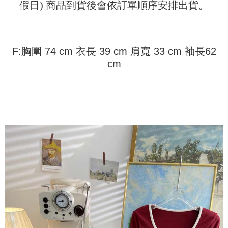
ウが表示されます。
假日) 商品到貨後會依訂單順序安排出貨。
3. 実際の承認額、分割回数および費用については、後続の取引確認ページ
2.SMSで認証してお支払い手続を進めてください。
配送方法
を基準とします。
3.注文するときのお支払いは不要です。商品はご指定の住所に配送されま
4. 注文成立後30分以内に確認取引を行わない場合や審査が通過しない場
す。
全家取貨付款
合、注文は自動的にキャンセルされます。「転専審査」に未通過の状況が
4.ご注文が完了すると、携帯に支払い通知のSMSが届きます。アプリ会員
発生した場合は、システムの評価基準に達していないことを意味し、評価
配送毎にNT$45
の場合は、AFTEE アプリプッシュ通知が届きます。
F:胸圍 74 cm 衣長 39 cm 肩寬 33 cm 袖長62
内容についての説明はいたしかねます。
5.商品受け取り時のお支払いは不要です。商品を確かめてから、SMSまた
cm
付款 後全家取貨
はアプリの通知に従って、4大コンビニ、またはATM/オンラインバンキン
グでお支払いください。
配送毎にNT$45
【支払い方法の説明】
1. 分割払いの金額は電信請求書に統合されず、「OP Pay Later」は毎月の
代金納付期限は最短で 14 日以内ですので、ご注意ください。AFTEE アプ
7-11取貨付款
締め日後に支払いリマインダーのSMSを送信します。
リをダウンロードして AFTEE 会員になるとお支払い期限を最長 45 日以内
2. SMSのリンクを通じて請求書を開いた後、「コンビニバーコード／台湾
配送毎にNT$45、NT$499以上で送料無料
まで延長できます。
大直営店舗／銀行振込／街口支払い／iPASS MONEY」などのチャネルで
支払いを選択できます。
付款 後7-11取貨
お支払期限は、ショップが請求した期日と、AFTEEで延長できる日数をも
とに計算されます。AFTEEで注文すると、商品を受け取るまで支払い期限
配送毎にNT$45、NT$499以上で送料無料
【注意事項】
を延長できますが、商品を期限内に受け取れない場合があります（例：予
1. 本サービスは「台湾大哥大株式会社」（以下「当社」といいます）によ
約商品や商品到着日が比較的遅い商品）。そのため、商品到着の有無に関
宅配
って提供され、ユーザーが取引時に本サービスを通じて商品やサービスを
わらず、AFTEEで指定された期限内にお支払いください。
購入できるようにし、店舗が売買／分割払い売買の債権を当社に譲渡した
配送毎にNT$70、NT$499以上で送料無料
後、契約に基づいて当社の請求書で帳款を支払うことになります。
二、支払い限度額
2. 「OP Pay Later」を利用する契約関係の目的から、店舗はあなたの個人
1.初回 AFTEEを ご利用の際に、認証結果及び当社の審査の結果に基づ
情報（名前、電話または住所を含む）を台湾大哥大に提供し、収集、処理
き、限度額が設定されます。
および利用するために、当社があなた本人と分割請求書に必要な情報の確
2.決済金額は最低NT$20です。
認、照合および修正を行います。
3.現在、台湾の会員のみご利用いただけます。
3. 完全なユーザーサービス規約については、以下のリンクを参照してくだ