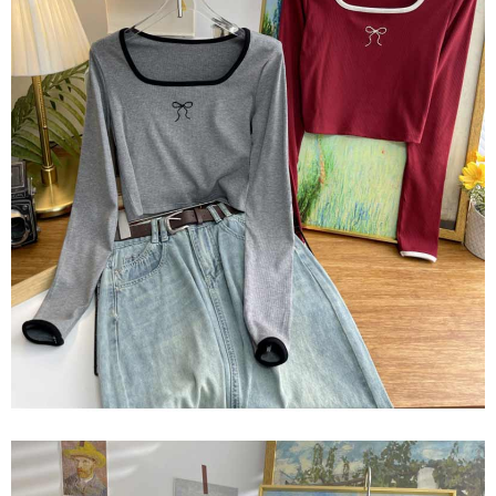
「AFTEE先享後付」，若未經同意申辦者引起之損失，本公司不負相關責
任。
４．使用「AFTEE先享後付」時，將依據個別帳號之用戶狀況，依本公司即
時審查核予不同之上限額度；若仍有額度不足之情形，本公司將視審查結果
請求用戶進行身份認證。
５．嚴禁一人註冊多個帳號或使用他人資訊註冊。若發現惡意使用之情形，
恩沛科技股份有限公司將有權停止該用戶之使用額度並採取法律行動。