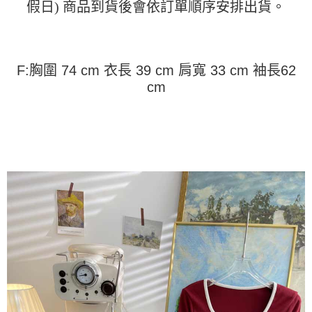
便利好安心！
假日) 商品到貨後會依訂單順序安排出貨。
4.訂單成立30分鐘內，如未前往確認交易或遇審核未通過，訂單將自動取
１．簡單：不需註冊會員、不需綁卡、不需儲值。
運送方式
消。如遇「轉專審核」未通過狀況，表示未達大哥付你分期系統評分，恕無
２．便利：只要手機號碼，簡訊認證，即可結帳。
法說明評估內容。
３．安心：先確認商品／服務後，再付款。
全家取貨付款
【繳款方式說明】
1.分期款項不併入電信帳單，「大哥付你分期」於每月結算日後寄送繳費提
每筆NT$45
【「AFTEE先享後付」結帳流程】
F:胸圍 74 cm 衣長 39 cm 肩寬 33 cm 袖長62
醒簡訊。
１．於結帳方式選擇「AFTEE先享後付」後，將跳轉至「AFTEE先享後付」
cm
2.透過簡訊連結打開帳單後，可選擇「超商條碼／台灣大直營門市／銀行轉
付款 後全家取貨
結帳頁面，進行簡訊認證並確認金額後，即可完成結帳。
帳／街口支付／iPASS MONEY」等通路繳費。
２．訂單成立數日內，您將收到繳費通知簡訊。
每筆NT$45
３．收到繳費通知簡訊後14天內，點擊此簡訊中的連結，可透過四大超商／
【注意事項】
ATM／網路銀行／等多元方式進行付款，方視為交易完成。
7-11取貨付款
1.本服務係由「台灣大哥大股份有限公司」（以下簡稱本公司）所提供，讓
※ 請注意：結帳手續完成當下不需立刻繳費，但若您需要取消訂單，請聯絡
用戶於交易時，得透過本服務購買商品或服務，並由商店將買賣／分期付款
每筆NT$45，滿NT$499(含以上)免運費
購買商品的店家。未經商家同意取消之訂單仍視為有效，需透過AFTEE先享
買賣價金債權讓與本公司後，依約使用本公司帳單繳交帳款。
後付繳納相關費用。
2.基於同意付款使用「大哥付你分期」之契約關係目的，商店將以您的個人
付款 後7-11取貨
※ 交易是否成功請以「AFTEE先享後付 」之結帳頁面顯示為準，若有關於
資料（包含姓名、電話或地址）提供予台灣大哥大進項蒐集、處理及利用，
是否繳費成功／繳費後需取消欲退款等相關疑問，請聯繫「AFTEE先享後付
每筆NT$45，滿NT$499(含以上)免運費
由本公司與您本人進行分期帳單所需資料之確認、核對及更正。
客戶支援中心」
https://netprotections.freshdesk.com/support/home
3.完整用戶服務條款，請詳閱以下連結：
https://oppay.tw/userRule
宅配
【注意事項】
１．透過由恩沛科技股份有限公司提供之「AFTEE先享後付」服務完成之交
每筆NT$70，滿NT$499(含以上)免運費
易，需依本服務之必要範圍內提供個人資料，並將交易相關給付款項請求債
權轉讓予恩沛科技股份有限公司。
２．關於個人資料處理事宜，請瀏覽以下網址：
https://aftee.tw/terms/#terms3
３．未成年的使用者請事先徵得法定代理人或監護人之同意方可使用