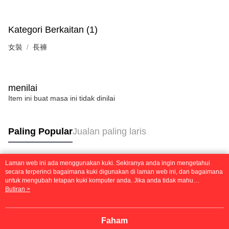
Kategori Berkaitan (1)
女裝
長褲
menilai
Item ini buat masa ini tidak dinilai
Paling Popular
Jualan paling laris
Laman web ini ada menggunakan kuki. Sekiranya anda ingin mengetahui
Tag Popular
secara terperinci bagaimana kuki digunakan di laman web ini, dan bagaimana
untuk mengubah tetapan kuki komputer anda. Jika anda tidak mahu
menggunakan kuki di komputer anda, sila rujuk penerangan mengenai kuki.
Butiran >
Dasar Privasi
Laman web ini ada menggunakan kuki. Sekiranya anda ingin
mengetahui secara terperinci bagaimana kuki digunakan di laman web ini,
dan bagaimana untuk mengubah tetapan kuki komputer anda. Jika anda tidak
Faham
mahu menggunakan kuki di komputer anda, sila rujuk penerangan mengenai