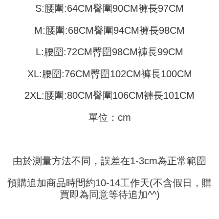
Jika anda memilih OP Pay Later sebagai kaedah pembayaran, sistem
pengesahan AFTEE akan muncul.
S:腰圍:64CM臀圍90CM褲長97CM
akan mengarahkan anda secara automatik ke proses transaksi OP Pay
2. Anda boleh meneruskan pembayaran selepas pengesahan SMS.
Pilihan Penghantaran
Later selepas pesanan dibuat. Anda perlu mengesahkan nombor telefon
3. Tiada bayaran diperlukan apabila pesanan disahkan. Produk akan
mudah alih anda, memilih bilangan ansuran, dan menetapkan tarikh
M:腰圍:68CM臀圍94CM褲長98CM
dihantar ke alamat yang ditetapkan.
全家取貨付款
akhir pembayaran. Transaksi akan dianggap selesai setelah pembayaran
4. Setelah pesanan disahkan, anda akan menerima SMS pembayaran
disahkan.
NT$45/pesanan
manakala ahli aplikasi akan menerima pemberitahuan tolak aplikasi
L:腰圍:72CM臀圍98CM褲長99CM
AFTEE.
Had kredit yang diluluskan, tempoh ansuran yang tersedia, dan yuran
付款 後全家取貨
5. Tiada bayaran diperlukan apabila anda menerima produk. Sila buat
yang dikenakan adalah tertakluk kepada maklumat yang dinyatakan
XL:腰圍:76CM臀圍102CM褲長100CM
pembayaran di empat kedai serbaneka utama, ATM atau perbankan
NT$45/pesanan
pada halaman pengesahan transaksi seterusnya.
dalam talian dengan SMS pembayaran atau pemberitahuan tolak aplikasi
AFTEE.
2XL:腰圍:80CM臀圍106CM褲長101CM
7-11取貨付款
Jika transaksi tidak disahkan dalam masa 30 minit selepas pesanan
dibuat, atau jika permohonan gagal dalam proses semakan, pesanan
NT$45/pesanan | Penghantaran percuma untuk pesanan
Sila ambil perhatian bahawa tempoh pembayaran adalah 14 hari. Walau
akan dibatalkan secara automatik. Jika permohonan gagal pada
單位：cm
bagaimanapun, bagi mereka yang telah memuat turun Aplikasi AFTEE
NT$499 atau lebih
peringkat "semakan manual", ini bermakna kriteria pemarkahan sistem
dan mendaftar sebagai ahli AFTEE boleh menikmati tempoh pembayaran
tidak dipenuhi; butiran penilaian khusus tidak akan didedahkan.
sehingga 45 hari.
付款 後7-11取貨
[Arahan Pembayaran]
NT$45/pesanan | Penghantaran percuma untuk pesanan
Tempoh pembayaran dikira dari masa kedai meminta pembayaran anda,
由於測量方法不同，誤差在1-3cm為正常範圍
ditambah dengan bilangan hari yang boleh dilanjutkan oleh AFTEE. Anda
NT$499 atau lebih
Pembayaran ansuran melalui OP Pay Later akan dibilkan secara
boleh melanjutkan tempoh pembayaran anda sebelum anda menerima
berasingan dan tidak termasuk dalam bil telekom anda. SMS peringatan
pesanan. Walau bagaimanapun, tiada jaminan bahawa anda boleh
預購追加商品時間約10-14工作天(不含假日，購
宅配
pembayaran akan dihantar selepas kitaran bil bulanan.
menerima pesanan anda semasa tempoh pembayaran (cth.: produk
買即為同意等待追加^^)
NT$70/pesanan | Penghantaran percuma untuk pesanan
prapesanan atau produk yang mungkin mengambil masa yang lebih
Selepas mengakses bil melalui pautan dalam SMS, anda boleh
NT$499 atau lebih
lama untuk dihantar). Oleh itu, anda dikehendaki membuat pembayaran
menyelesaikan pembayaran anda melalui salah satu saluran berikut: kod
kepada AFTEE dalam tempoh sama ada anda menerima pesanan.