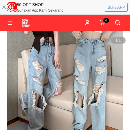
50 OFF SHOP
Buka APP
Gunakan App Kami Sekarang
0
1
/
1