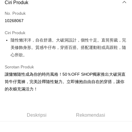
Ciri Produk
Kad Kredit (Bayaran Penuh)
No. Produk
Pengambilan di Kedai Serbaneka
10268067
LINE Pay
Ciri Produk
Apple Pay
隨性懶洋洋，自在舒適。大破洞設計，個性十足。直筒剪裁，完
美修飾身形。質感牛仔布，穿搭百搭。搭配運動鞋或高跟鞋，隨
JKOPAY
心所欲。
Easy Wallet
Sorotan Produk
Google Pay
讓慵懶隨性成為你的時尚風格！50％OFF SHOP獨家推出大破洞直
Plus PAY
筒牛仔寬褲，完美詮釋隨性魅力。立即擁抱自由自在的穿搭，讓你
的衣櫥充滿活力！
OP Pay Later
Deskripsi
[Terma Penggunaan untuk OP Pay Later]
AFTEE
Deskripsi
Rekomendasi
Perkhidmatan ini disediakan oleh Taiwan Mobile dan tersedia untuk
Deskripsi
pengguna Taiwan Mobile tanpa memerlukan permohonan tambahan.
Pertama, Mengenai Perkhidmatan AFTEE Beli Sekarang Bayar Kemudian
Pemindahan ATM
1. Dengan memilih AFTEE sebagai kaedah pembayaran, mesej