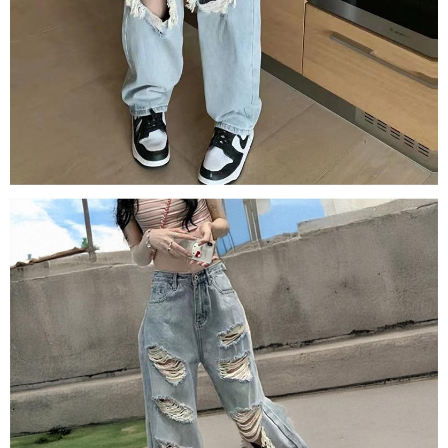
mudah alih boleh segera menggunakan tanpa perlu memohon lagi.
mempunyai sebarang kebimbangan mengenai pemprosesan dan
(Hanya untuk nombor langganan peribadi, tidak terbuka untuk syarikat
penggunaan pada data peribadi. Jika anda tidak bersetuju dengan data
dan kad prabayar)
peribadi yang disenaraikan seperti di atas akan dikumpul dan digunakan
2. Pilihan kaedah pembayaran "Pembayaran Ansuran Gogo", selepas
oleh AFTEE, sila jangan gunakan perkhidmatan ini.
pesanan ditubuhkan, akan secara automatik dialihkan ke proses
transaksi Gogo, selepas pengesahan nombor telefon, pilih bilangan
ansuran yang diingini, tarikh akhir pembayaran, dan setelah
mengesahkan pembayaran, transaksi akan selesai.
3. Jumlah kelulusan sebenar, bilangan ansuran dan jumlah bayaran
adalah berdasarkan halaman pengesahan transaksi seterusnya.
4. Dalam masa 30 minit selepas pesanan ditubuhkan, jika tidak pergi
untuk mengesahkan transaksi atau jika tidak lulus semakan, pesanan
akan dibatalkan secara automatik. Jika terdapat situasi "pindah untuk
semakan khusus" yang tidak lulus, ini menunjukkan bahawa sistem
penilaian tidak mencukupi, tiada penjelasan mengenai kandungan
penilaian boleh diberikan.
【Penerangan Kaedah Pembayaran】
1. Pembayaran ansuran tidak digabungkan dalam bil telekomunikasi,
"Pembayaran Ansuran Gogo" akan menghantar SMS peringatan
pembayaran selepas tarikh penyelesaian bulanan.
2. Melalui pautan SMS untuk membuka bil, anda boleh memilih untuk
membayar melalui "Kod bar kedai serbaneka / Kedai rasmi Taiwan
Mobile / Pemindahan bank / Pembayaran J街口 / iPASS MONEY" dan
saluran lain.