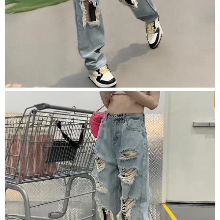
【Nota Penting】
1. Perkhidmatan ini disediakan oleh "Taiwan Mobile Co., Ltd." untuk
membolehkan pengguna membeli produk atau perkhidmatan melalui
perkhidmatan ini semasa transaksi, dan kedai akan menyerahkan hak
tuntutan harga jual/beli ansuran kepada syarikat ini untuk membayar bil
menggunakan bil syarikat ini.
2. Berdasarkan tujuan kontrak persetujuan pembayaran menggunakan
"Pembayaran Ansuran Gogo", kedai akan memberikan maklumat peribadi
anda (termasuk nama, telefon atau alamat) kepada Taiwan Mobile untuk
pengumpulan, pemprosesan dan penggunaan, untuk pengesahan,
semakan dan pembetulan data yang diperlukan untuk bil ansuran oleh
Taiwan Mobile.
3. Sila baca syarat perkhidmatan pengguna secara lengkap melalui
pautan berikut: https://oppay.tw/userRule