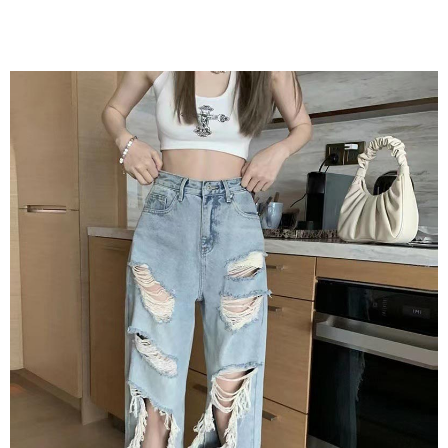
bar kedai serbaneka, kedai runcit Taiwan Mobile, pemindahan bank,
JKOPay, atau iPASS MONEY.
Kedua, Sekatan Pembayaran
1. Jumlah yang diperakui untuk pengguna kali pertama boleh sehingga
[Nota Penting]
NT$10,000. Amaun diperakui sebenar yang diluluskan akan berdasarkan
keputusan pensijilan dan semakan oleh AFTEE.
Perkhidmatan ini disediakan oleh Taiwan Mobile Co., Ltd. (“Syarikat”),
2. Amaun perbelanjaan minimum mestilah lebih besar daripada NT$20.
yang membolehkan pelanggan membeli barangan atau perkhidmatan
3. Pada masa ini hanya tersedia untuk ahli Taiwan.
melalui perkhidmatan ini pada masa transaksi. Hasil daripada pembelian
atau pembayaran ansuran akan dipindahkan oleh peniaga kepada
Ketiga, Syarat Perkhidmatan
Syarikat, dan pelanggan hendaklah membuat pembayaran mengikut
Perkhidmatan AFTEE Beli Sekarang Bayar Kemudian disediakan oleh NP
perjanjian menggunakan sistem bil Syarikat.
Taiwan, Inc. dan AFTEE akan membuat bil kepada pengguna. AFTEE
akan menggunakan data peribadi yang dikumpul (termasuk nama
Untuk memenuhi hubungan kontrak yang terjalin melalui persetujuan
pembeli, no. telefon, nama penerima, no. telefon, alamat penerima) untuk
penggunaan OP Pay Later, peniaga akan memberikan maklumat peribadi
penggunaan perkhidmatan. Sila rujuk kepada "Penyata Pengumpulan
anda (termasuk nama, nombor telefon, atau alamat) kepada Syarikat bagi
Data Peribadi, Pemprosesan, Penggunaan"
tujuan pengumpulan, pemprosesan dan penggunaan data yang
(https://aftee.tw/privacypolicy/
) untuk maklumat lanjut.
diperlukan untuk pengebilan ansuran, termasuk pengesahan,
pengesahan semula dan pembetulan.
Jumlah yang diperakui untuk pengguna kali pertama yang lulus
kelulusan boleh sehingga NT$10,000. Jika pengguna tidak membuat
Untuk terma perkhidmatan penuh, sila rujuk pautan berikut:
pembayaran dalam tempoh tersebut, yuran pembayaran lewat sebanyak
https://oppay.tw/userRule
" target="_blank" class="link revert-
20% setahun akan dikenakan. Pengguna bawah umur dikehendaki
style">https://oppay.tw/userRule
mendapatkan kebenaran daripada ibu bapa atau penjaga yang sah
untuk menggunakan AFTEE.
【Panduan Penggunaan Pembayaran Ansuran Gogo】
1. Perkhidmatan ini disediakan oleh Taiwan Mobile, pengguna telefon
Sila hubungi NP Taiwan Inc. di
cs_tw@netprotections.co.jp
jika anda