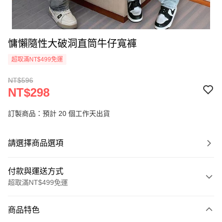
慵懶隨性大破洞直筒牛仔寬褲
超取滿NT$499免運
NT$596
NT$298
訂製商品：預計 20 個工作天出貨
請選擇商品選項
付款與運送方式
超取滿NT$499免運
付款方式
商品特色
信用卡一次付款