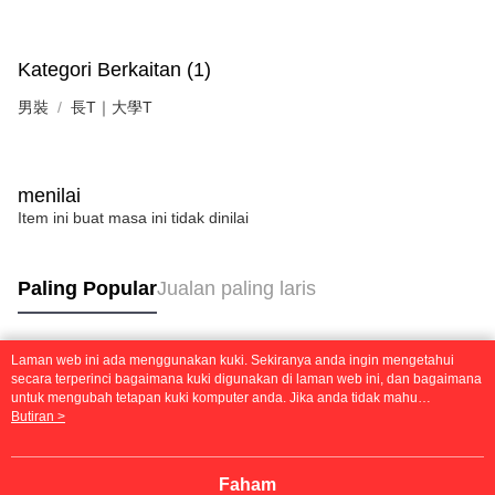
Kategori Berkaitan (1)
男裝
長T｜大學T
menilai
Item ini buat masa ini tidak dinilai
Paling Popular
Jualan paling laris
Laman web ini ada menggunakan kuki. Sekiranya anda ingin mengetahui
Tag Popular
secara terperinci bagaimana kuki digunakan di laman web ini, dan bagaimana
untuk mengubah tetapan kuki komputer anda. Jika anda tidak mahu
menggunakan kuki di komputer anda, sila rujuk penerangan mengenai kuki.
Butiran >
Dasar Privasi
Laman web ini ada menggunakan kuki. Sekiranya anda ingin
mengetahui secara terperinci bagaimana kuki digunakan di laman web ini,
dan bagaimana untuk mengubah tetapan kuki komputer anda. Jika anda tidak
Faham
mahu menggunakan kuki di komputer anda, sila rujuk penerangan mengenai