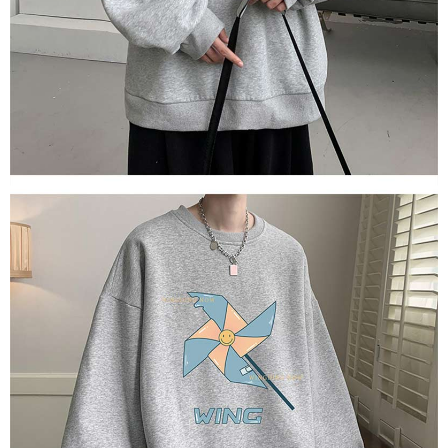
mempunyai sebarang kebimbangan mengenai pemprosesan dan
(Hanya untuk nombor langganan peribadi, tidak terbuka untuk syarikat
penggunaan pada data peribadi. Jika anda tidak bersetuju dengan data
dan kad prabayar)
peribadi yang disenaraikan seperti di atas akan dikumpul dan digunakan
2. Pilihan kaedah pembayaran "Pembayaran Ansuran Gogo", selepas
oleh AFTEE, sila jangan gunakan perkhidmatan ini.
pesanan ditubuhkan, akan secara automatik dialihkan ke proses
transaksi Gogo, selepas pengesahan nombor telefon, pilih bilangan
ansuran yang diingini, tarikh akhir pembayaran, dan setelah
mengesahkan pembayaran, transaksi akan selesai.
3. Jumlah kelulusan sebenar, bilangan ansuran dan jumlah bayaran
adalah berdasarkan halaman pengesahan transaksi seterusnya.
4. Dalam masa 30 minit selepas pesanan ditubuhkan, jika tidak pergi
untuk mengesahkan transaksi atau jika tidak lulus semakan, pesanan
akan dibatalkan secara automatik. Jika terdapat situasi "pindah untuk
semakan khusus" yang tidak lulus, ini menunjukkan bahawa sistem
penilaian tidak mencukupi, tiada penjelasan mengenai kandungan
penilaian boleh diberikan.
【Penerangan Kaedah Pembayaran】
1. Pembayaran ansuran tidak digabungkan dalam bil telekomunikasi,
"Pembayaran Ansuran Gogo" akan menghantar SMS peringatan
pembayaran selepas tarikh penyelesaian bulanan.
2. Melalui pautan SMS untuk membuka bil, anda boleh memilih untuk
membayar melalui "Kod bar kedai serbaneka / Kedai rasmi Taiwan
Mobile / Pemindahan bank / Pembayaran J街口 / iPASS MONEY" dan
saluran lain.