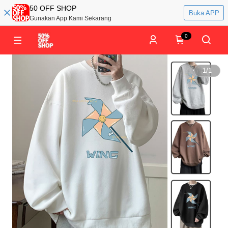
50 OFF SHOP
Buka APP
Gunakan App Kami Sekarang
0
1
/
1