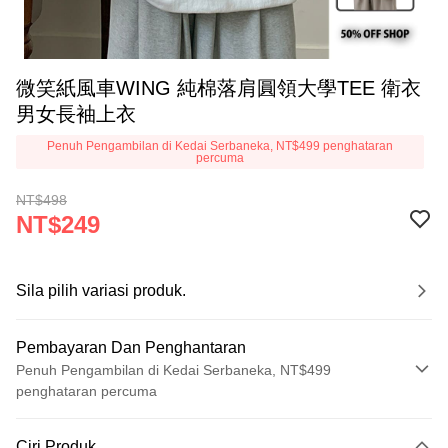
微笑紙風車WING 純棉落肩圓領大學TEE 衛衣
男女長袖上衣
Penuh Pengambilan di Kedai Serbaneka, NT$499 penghataran
percuma
NT$498
NT$249
Sila pilih variasi produk.
Pembayaran Dan Penghantaran
Penuh Pengambilan di Kedai Serbaneka, NT$499
penghataran percuma
Kaedah Pembayaran
Ciri Produk