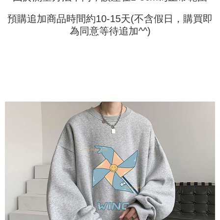
JKOPay, atau iPASS MONEY.
Kedua, Sekatan Pembayaran
預購追加商品時間約10-15天(不含假日，購買即
1. Jumlah yang diperakui untuk pengguna kali pertama boleh sehingga
[Nota Penting]
NT$10,000. Amaun diperakui sebenar yang diluluskan akan berdasarkan
為同意等待追加^^)
keputusan pensijilan dan semakan oleh AFTEE.
Perkhidmatan ini disediakan oleh Taiwan Mobile Co., Ltd. (“Syarikat”),
2. Amaun perbelanjaan minimum mestilah lebih besar daripada NT$20.
yang membolehkan pelanggan membeli barangan atau perkhidmatan
3. Pada masa ini hanya tersedia untuk ahli Taiwan.
melalui perkhidmatan ini pada masa transaksi. Hasil daripada pembelian
atau pembayaran ansuran akan dipindahkan oleh peniaga kepada
Ketiga, Syarat Perkhidmatan
Syarikat, dan pelanggan hendaklah membuat pembayaran mengikut
Perkhidmatan AFTEE Beli Sekarang Bayar Kemudian disediakan oleh NP
perjanjian menggunakan sistem bil Syarikat.
Taiwan, Inc. dan AFTEE akan membuat bil kepada pengguna. AFTEE
akan menggunakan data peribadi yang dikumpul (termasuk nama
Untuk memenuhi hubungan kontrak yang terjalin melalui persetujuan
pembeli, no. telefon, nama penerima, no. telefon, alamat penerima) untuk
penggunaan OP Pay Later, peniaga akan memberikan maklumat peribadi
penggunaan perkhidmatan. Sila rujuk kepada "Penyata Pengumpulan
anda (termasuk nama, nombor telefon, atau alamat) kepada Syarikat bagi
Data Peribadi, Pemprosesan, Penggunaan"
tujuan pengumpulan, pemprosesan dan penggunaan data yang
(https://aftee.tw/privacypolicy/
) untuk maklumat lanjut.
diperlukan untuk pengebilan ansuran, termasuk pengesahan,
pengesahan semula dan pembetulan.
Jumlah yang diperakui untuk pengguna kali pertama yang lulus
kelulusan boleh sehingga NT$10,000. Jika pengguna tidak membuat
Untuk terma perkhidmatan penuh, sila rujuk pautan berikut:
pembayaran dalam tempoh tersebut, yuran pembayaran lewat sebanyak
https://oppay.tw/userRule
" target="_blank" class="link revert-
20% setahun akan dikenakan. Pengguna bawah umur dikehendaki
style">https://oppay.tw/userRule
mendapatkan kebenaran daripada ibu bapa atau penjaga yang sah
untuk menggunakan AFTEE.
【Panduan Penggunaan Pembayaran Ansuran Gogo】
1. Perkhidmatan ini disediakan oleh Taiwan Mobile, pengguna telefon
Sila hubungi NP Taiwan Inc. di
cs_tw@netprotections.co.jp
jika anda
mudah alih boleh segera menggunakan tanpa perlu memohon lagi.