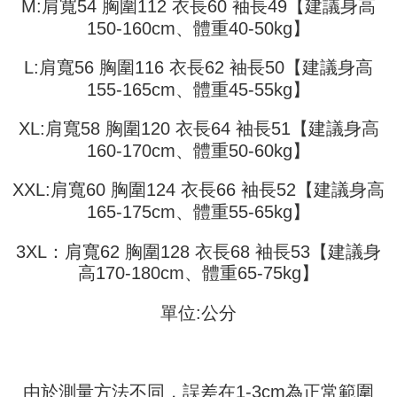
M:肩寬54 胸圍112 衣長60 袖長49【建議身高
akan mengarahkan anda secara automatik ke proses transaksi OP Pay
2. Anda boleh meneruskan pembayaran selepas pengesahan SMS.
Pilihan Penghantaran
Later selepas pesanan dibuat. Anda perlu mengesahkan nombor telefon
150-160cm、體重40-50kg】
3. Tiada bayaran diperlukan apabila pesanan disahkan. Produk akan
mudah alih anda, memilih bilangan ansuran, dan menetapkan tarikh
dihantar ke alamat yang ditetapkan.
全家取貨付款
akhir pembayaran. Transaksi akan dianggap selesai setelah pembayaran
4. Setelah pesanan disahkan, anda akan menerima SMS pembayaran
L:肩寬56 胸圍116 衣長62 袖長50【建議身高
disahkan.
NT$45/pesanan
manakala ahli aplikasi akan menerima pemberitahuan tolak aplikasi
155-165cm、體重45-55kg】
AFTEE.
Had kredit yang diluluskan, tempoh ansuran yang tersedia, dan yuran
付款 後全家取貨
5. Tiada bayaran diperlukan apabila anda menerima produk. Sila buat
yang dikenakan adalah tertakluk kepada maklumat yang dinyatakan
XL:肩寬58 胸圍120 衣長64 袖長51【建議身高
pembayaran di empat kedai serbaneka utama, ATM atau perbankan
NT$45/pesanan
pada halaman pengesahan transaksi seterusnya.
dalam talian dengan SMS pembayaran atau pemberitahuan tolak aplikasi
160-170cm、體重50-60kg】
AFTEE.
7-11取貨付款
Jika transaksi tidak disahkan dalam masa 30 minit selepas pesanan
dibuat, atau jika permohonan gagal dalam proses semakan, pesanan
XXL:肩寬60 胸圍124 衣長66 袖長52【建議身高
NT$45/pesanan | Penghantaran percuma untuk pesanan
Sila ambil perhatian bahawa tempoh pembayaran adalah 14 hari. Walau
akan dibatalkan secara automatik. Jika permohonan gagal pada
bagaimanapun, bagi mereka yang telah memuat turun Aplikasi AFTEE
165-175cm、體重55-65kg】
NT$499 atau lebih
peringkat "semakan manual", ini bermakna kriteria pemarkahan sistem
dan mendaftar sebagai ahli AFTEE boleh menikmati tempoh pembayaran
tidak dipenuhi; butiran penilaian khusus tidak akan didedahkan.
sehingga 45 hari.
付款 後7-11取貨
3XL：肩寬62 胸圍128 衣長68 袖長53【建議身
[Arahan Pembayaran]
NT$45/pesanan | Penghantaran percuma untuk pesanan
高170-180cm、體重65-75kg】
Tempoh pembayaran dikira dari masa kedai meminta pembayaran anda,
ditambah dengan bilangan hari yang boleh dilanjutkan oleh AFTEE. Anda
NT$499 atau lebih
Pembayaran ansuran melalui OP Pay Later akan dibilkan secara
boleh melanjutkan tempoh pembayaran anda sebelum anda menerima
單位:公分
berasingan dan tidak termasuk dalam bil telekom anda. SMS peringatan
pesanan. Walau bagaimanapun, tiada jaminan bahawa anda boleh
宅配
pembayaran akan dihantar selepas kitaran bil bulanan.
menerima pesanan anda semasa tempoh pembayaran (cth.: produk
NT$70/pesanan | Penghantaran percuma untuk pesanan
prapesanan atau produk yang mungkin mengambil masa yang lebih
Selepas mengakses bil melalui pautan dalam SMS, anda boleh
NT$499 atau lebih
lama untuk dihantar). Oleh itu, anda dikehendaki membuat pembayaran
menyelesaikan pembayaran anda melalui salah satu saluran berikut: kod
kepada AFTEE dalam tempoh sama ada anda menerima pesanan.
由於測量方法不同，誤差在1-3cm為正常範圍
bar kedai serbaneka, kedai runcit Taiwan Mobile, pemindahan bank,