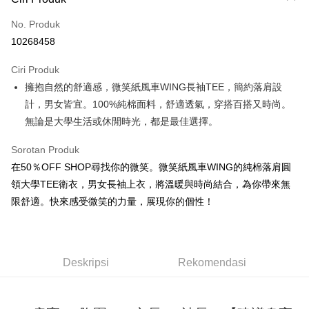
Kad Kredit (Bayaran Penuh)
No. Produk
Pengambilan di Kedai Serbaneka
10268458
LINE Pay
Ciri Produk
Apple Pay
擁抱自然的舒適感，微笑紙風車WING長袖TEE，簡約落肩設
計，男女皆宜。100%純棉面料，舒適透氣，穿搭百搭又時尚。
JKOPAY
無論是大學生活或休閒時光，都是最佳選擇。
Easy Wallet
Sorotan Produk
Google Pay
在50％OFF SHOP尋找你的微笑。微笑紙風車WING的純棉落肩圓
Plus PAY
領大學TEE衛衣，男女長袖上衣，將溫暖與時尚結合，為你帶來無
限舒適。快來感受微笑的力量，展現你的個性！
OP Pay Later
Deskripsi
[Terma Penggunaan untuk OP Pay Later]
AFTEE
Deskripsi
Rekomendasi
Perkhidmatan ini disediakan oleh Taiwan Mobile dan tersedia untuk
Deskripsi
pengguna Taiwan Mobile tanpa memerlukan permohonan tambahan.
Pertama, Mengenai Perkhidmatan AFTEE Beli Sekarang Bayar Kemudian
Pemindahan ATM
1. Dengan memilih AFTEE sebagai kaedah pembayaran, mesej
Jika anda memilih OP Pay Later sebagai kaedah pembayaran, sistem
pengesahan AFTEE akan muncul.