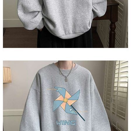
【Nota Penting】
1. Perkhidmatan ini disediakan oleh "Taiwan Mobile Co., Ltd." untuk
membolehkan pengguna membeli produk atau perkhidmatan melalui
perkhidmatan ini semasa transaksi, dan kedai akan menyerahkan hak
tuntutan harga jual/beli ansuran kepada syarikat ini untuk membayar bil
menggunakan bil syarikat ini.
2. Berdasarkan tujuan kontrak persetujuan pembayaran menggunakan
"Pembayaran Ansuran Gogo", kedai akan memberikan maklumat peribadi
anda (termasuk nama, telefon atau alamat) kepada Taiwan Mobile untuk
pengumpulan, pemprosesan dan penggunaan, untuk pengesahan,
semakan dan pembetulan data yang diperlukan untuk bil ansuran oleh
Taiwan Mobile.
3. Sila baca syarat perkhidmatan pengguna secara lengkap melalui
pautan berikut: https://oppay.tw/userRule