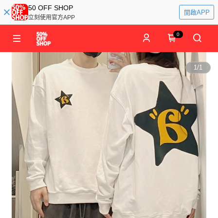
50 OFF SHOP
開啟APP
立刻使用官方APP
0
1
/
1