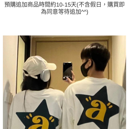
「AFTEE先享後付」，若未經同意申辦者引起之損失，本公司不負相關責
預購追加商品時間約10-15天(不含假日，購買即
任。
為同意等待追加^^)
４．使用「AFTEE先享後付」時，將依據個別帳號之用戶狀況，依本公司即
時審查核予不同之上限額度；若仍有額度不足之情形，本公司將視審查結果
請求用戶進行身份認證。
５．嚴禁一人註冊多個帳號或使用他人資訊註冊。若發現惡意使用之情形，
恩沛科技股份有限公司將有權停止該用戶之使用額度並採取法律行動。