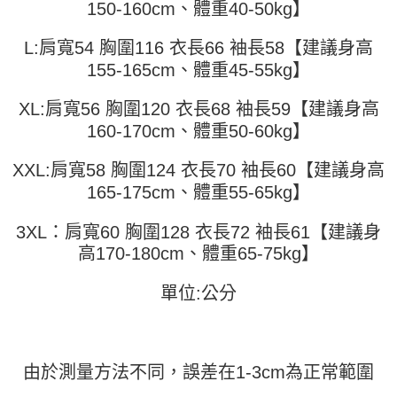
150-160cm、體重40-50kg】
便利好安心！
4.訂單成立30分鐘內，如未前往確認交易或遇審核未通過，訂單將自動取
１．簡單：不需註冊會員、不需綁卡、不需儲值。
運送方式
消。如遇「轉專審核」未通過狀況，表示未達大哥付你分期系統評分，恕無
２．便利：只要手機號碼，簡訊認證，即可結帳。
L:肩寬54 胸圍116 衣長66 袖長58【建議身高
法說明評估內容。
３．安心：先確認商品／服務後，再付款。
全家取貨付款
【繳款方式說明】
155-165cm、體重45-55kg】
1.分期款項不併入電信帳單，「大哥付你分期」於每月結算日後寄送繳費提
每筆NT$45
【「AFTEE先享後付」結帳流程】
醒簡訊。
１．於結帳方式選擇「AFTEE先享後付」後，將跳轉至「AFTEE先享後付」
XL:肩寬56 胸圍120 衣長68 袖長59【建議身高
2.透過簡訊連結打開帳單後，可選擇「超商條碼／台灣大直營門市／銀行轉
付款 後全家取貨
結帳頁面，進行簡訊認證並確認金額後，即可完成結帳。
帳／街口支付／iPASS MONEY」等通路繳費。
160-170cm、體重50-60kg】
２．訂單成立數日內，您將收到繳費通知簡訊。
每筆NT$45
３．收到繳費通知簡訊後14天內，點擊此簡訊中的連結，可透過四大超商／
【注意事項】
ATM／網路銀行／等多元方式進行付款，方視為交易完成。
XXL:肩寬58 胸圍124 衣長70 袖長60【建議身高
7-11取貨付款
1.本服務係由「台灣大哥大股份有限公司」（以下簡稱本公司）所提供，讓
※ 請注意：結帳手續完成當下不需立刻繳費，但若您需要取消訂單，請聯絡
165-175cm、體重55-65kg】
用戶於交易時，得透過本服務購買商品或服務，並由商店將買賣／分期付款
每筆NT$45，滿NT$499(含以上)免運費
購買商品的店家。未經商家同意取消之訂單仍視為有效，需透過AFTEE先享
買賣價金債權讓與本公司後，依約使用本公司帳單繳交帳款。
後付繳納相關費用。
2.基於同意付款使用「大哥付你分期」之契約關係目的，商店將以您的個人
3XL：肩寬60 胸圍128 衣長72 袖長61【建議身
付款 後7-11取貨
※ 交易是否成功請以「AFTEE先享後付 」之結帳頁面顯示為準，若有關於
資料（包含姓名、電話或地址）提供予台灣大哥大進項蒐集、處理及利用，
是否繳費成功／繳費後需取消欲退款等相關疑問，請聯繫「AFTEE先享後付
高170-180cm、體重65-75kg】
每筆NT$45，滿NT$499(含以上)免運費
由本公司與您本人進行分期帳單所需資料之確認、核對及更正。
客戶支援中心」
https://netprotections.freshdesk.com/support/home
3.完整用戶服務條款，請詳閱以下連結：
https://oppay.tw/userRule
宅配
單位:公分
【注意事項】
１．透過由恩沛科技股份有限公司提供之「AFTEE先享後付」服務完成之交
每筆NT$70，滿NT$499(含以上)免運費
易，需依本服務之必要範圍內提供個人資料，並將交易相關給付款項請求債
權轉讓予恩沛科技股份有限公司。
２．關於個人資料處理事宜，請瀏覽以下網址：
由於測量方法不同，誤差在1-3cm為正常範圍
https://aftee.tw/terms/#terms3
３．未成年的使用者請事先徵得法定代理人或監護人之同意方可使用