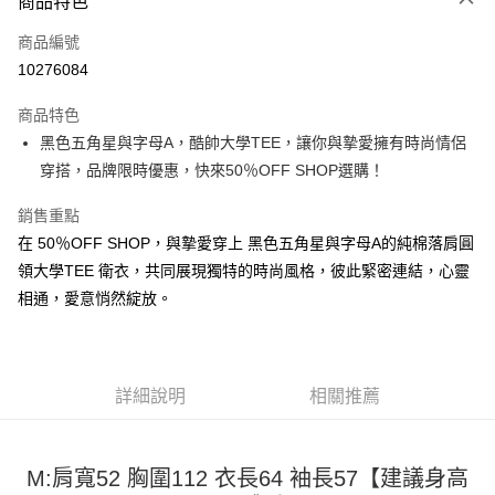
商品特色
信用卡一次付款
商品編號
超商取貨付款
10276084
LINE Pay
商品特色
Apple Pay
黑色五角星與字母A，酷帥大學TEE，讓你與摯愛擁有時尚情侶
穿搭，品牌限時優惠，快來50％OFF SHOP選購！
街口支付
銷售重點
悠遊付
在 50％OFF SHOP，與摯愛穿上 黑色五角星與字母A的純棉落肩圓
Google Pay
領大學TEE 衛衣，共同展現獨特的時尚風格，彼此緊密連結，心靈
相通，愛意悄然綻放。
全盈+PAY
大哥付你分期
相關說明
【大哥付你分期使用說明】
詳細說明
相關推薦
AFTEE先享後付
1.本服務由台灣大哥大提供，台灣大哥大用戶可立即使用無須另外申請。
2.付款方式選擇「大哥付你分期」，訂單成立後會自動跳轉到大哥付的交易
相關說明
流程，驗證手機門號後，選擇欲分期的期數、繳款截止日，確認付款後即完
【關於「AFTEE先享後付」】
成交易。
M:肩寬52 胸圍112 衣長64 袖長57【建議身高
ATM付款
AFTEE先享後付是「在收到商品之後才付款」的支付方式。 讓您購物簡單
3.實際核准額度、可分期數及費用金額請依後續交易確認頁面所載為準。