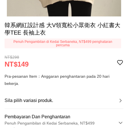
韓系網紅設計感 大V領寬松小眾衛衣 小紅書大
學TEE 長袖上衣
Penuh Pengambilan di Kedai Serbaneka, NT$499 penghataran
percuma
NT$298
NT$149
Pra-pesanan Item：Anggaran penghantaran pada 20 hari
bekerja.
Sila pilih variasi produk.
Pembayaran Dan Penghantaran
Penuh Pengambilan di Kedai Serbaneka, NT$499