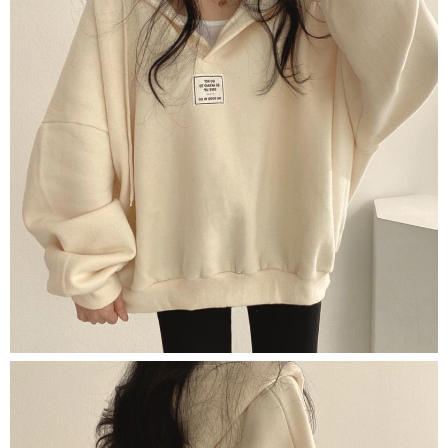
membayar melalui "Kod bar kedai serbaneka / Kedai rasmi Taiwan
Mobile / Pemindahan bank / Pembayaran J街口 / iPASS MONEY" dan
saluran lain.
【Nota Penting】
1. Perkhidmatan ini disediakan oleh "Taiwan Mobile Co., Ltd." untuk
membolehkan pengguna membeli produk atau perkhidmatan melalui
perkhidmatan ini semasa transaksi, dan kedai akan menyerahkan hak
tuntutan harga jual/beli ansuran kepada syarikat ini untuk membayar bil
menggunakan bil syarikat ini.
2. Berdasarkan tujuan kontrak persetujuan pembayaran menggunakan
"Pembayaran Ansuran Gogo", kedai akan memberikan maklumat peribadi
anda (termasuk nama, telefon atau alamat) kepada Taiwan Mobile untuk
pengumpulan, pemprosesan dan penggunaan, untuk pengesahan,
semakan dan pembetulan data yang diperlukan untuk bil ansuran oleh
Taiwan Mobile.
3. Sila baca syarat perkhidmatan pengguna secara lengkap melalui
pautan berikut: https://oppay.tw/userRule