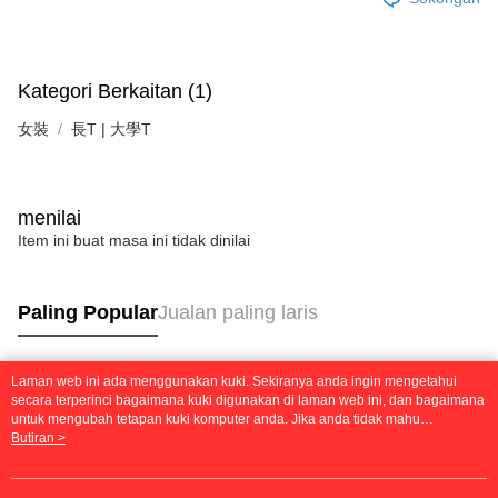
Kategori Berkaitan (1)
女裝
長T | 大學T
menilai
Item ini buat masa ini tidak dinilai
Paling Popular
Jualan paling laris
Laman web ini ada menggunakan kuki. Sekiranya anda ingin mengetahui
Tag Popular
secara terperinci bagaimana kuki digunakan di laman web ini, dan bagaimana
untuk mengubah tetapan kuki komputer anda. Jika anda tidak mahu
menggunakan kuki di komputer anda, sila rujuk penerangan mengenai kuki.
Butiran >
Dasar Privasi
Laman web ini ada menggunakan kuki. Sekiranya anda ingin
mengetahui secara terperinci bagaimana kuki digunakan di laman web ini,
dan bagaimana untuk mengubah tetapan kuki komputer anda. Jika anda tidak