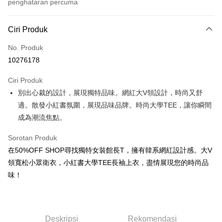
penghataran percuma
Kaedah Pembayaran
Ciri Produk
Kad Kredit (Bayaran Penuh)
No. Produk
Pengambilan di Kedai Serbaneka
10276178
LINE Pay
Ciri Produk
Apple Pay
別出心裁的設計，展現獨特品味。網紅大V領設計，時尚又舒
適。散發小紅書氛圍，展現品味品牌。時尚大學TEE，讓你瞬間
JKOPAY
成為潮流焦點。
Easy Wallet
Sorotan Produk
Google Pay
在50%OFF SHOP尋找獨特女裝館長T，擁有韓系網紅設計感。大V
Plus PAY
領寬松小眾衛衣，小紅書大學TEE長袖上衣，盡情展現您的時尚品
味！
OP Pay Later
Deskripsi
[Terma Penggunaan untuk OP Pay Later]
AFTEE
Deskripsi
Rekomendasi
Perkhidmatan ini disediakan oleh Taiwan Mobile dan tersedia untuk