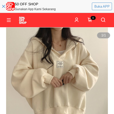
50 OFF SHOP
Buka APP
Gunakan App Kami Sekarang
0
1
/
1