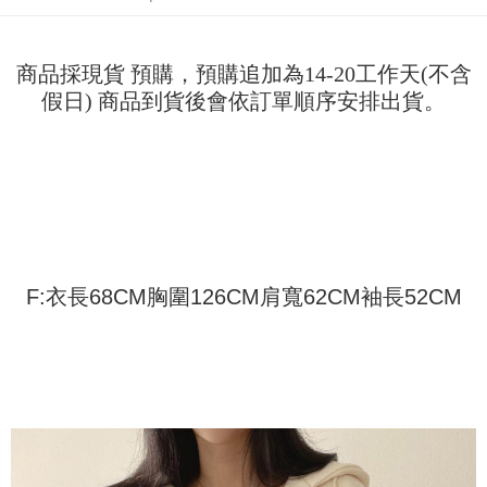
Deskripsi
pengguna Taiwan Mobile tanpa memerlukan permohonan tambahan.
Pertama, Mengenai Perkhidmatan AFTEE Beli Sekarang Bayar Kemudian
Pemindahan ATM
1. Dengan memilih AFTEE sebagai kaedah pembayaran, mesej
Jika anda memilih OP Pay Later sebagai kaedah pembayaran, sistem
pengesahan AFTEE akan muncul.
商品採現貨 預購，預購追加為14-20工作天(不含
akan mengarahkan anda secara automatik ke proses transaksi OP Pay
2. Anda boleh meneruskan pembayaran selepas pengesahan SMS.
Pilihan Penghantaran
Later selepas pesanan dibuat. Anda perlu mengesahkan nombor telefon
假日) 商品到貨後會依訂單順序安排出貨。
3. Tiada bayaran diperlukan apabila pesanan disahkan. Produk akan
mudah alih anda, memilih bilangan ansuran, dan menetapkan tarikh
dihantar ke alamat yang ditetapkan.
全家取貨付款
akhir pembayaran. Transaksi akan dianggap selesai setelah pembayaran
4. Setelah pesanan disahkan, anda akan menerima SMS pembayaran
disahkan.
NT$45/pesanan
manakala ahli aplikasi akan menerima pemberitahuan tolak aplikasi
AFTEE.
Had kredit yang diluluskan, tempoh ansuran yang tersedia, dan yuran
付款 後全家取貨
5. Tiada bayaran diperlukan apabila anda menerima produk. Sila buat
yang dikenakan adalah tertakluk kepada maklumat yang dinyatakan
pembayaran di empat kedai serbaneka utama, ATM atau perbankan
NT$45/pesanan
pada halaman pengesahan transaksi seterusnya.
dalam talian dengan SMS pembayaran atau pemberitahuan tolak aplikasi
AFTEE.
7-11取貨付款
Jika transaksi tidak disahkan dalam masa 30 minit selepas pesanan
dibuat, atau jika permohonan gagal dalam proses semakan, pesanan
F:衣長68CM胸圍126CM肩寬62CM袖長52CM
NT$45/pesanan | Penghantaran percuma untuk pesanan
Sila ambil perhatian bahawa tempoh pembayaran adalah 14 hari. Walau
akan dibatalkan secara automatik. Jika permohonan gagal pada
bagaimanapun, bagi mereka yang telah memuat turun Aplikasi AFTEE
NT$499 atau lebih
peringkat "semakan manual", ini bermakna kriteria pemarkahan sistem
dan mendaftar sebagai ahli AFTEE boleh menikmati tempoh pembayaran
tidak dipenuhi; butiran penilaian khusus tidak akan didedahkan.
sehingga 45 hari.
付款 後7-11取貨
[Arahan Pembayaran]
NT$45/pesanan | Penghantaran percuma untuk pesanan
Tempoh pembayaran dikira dari masa kedai meminta pembayaran anda,
ditambah dengan bilangan hari yang boleh dilanjutkan oleh AFTEE. Anda
NT$499 atau lebih
Pembayaran ansuran melalui OP Pay Later akan dibilkan secara
boleh melanjutkan tempoh pembayaran anda sebelum anda menerima
berasingan dan tidak termasuk dalam bil telekom anda. SMS peringatan
pesanan. Walau bagaimanapun, tiada jaminan bahawa anda boleh
宅配
pembayaran akan dihantar selepas kitaran bil bulanan.
menerima pesanan anda semasa tempoh pembayaran (cth.: produk