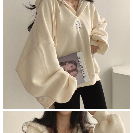
untuk menggunakan AFTEE.
【Panduan Penggunaan Pembayaran Ansuran Gogo】
1. Perkhidmatan ini disediakan oleh Taiwan Mobile, pengguna telefon
Sila hubungi NP Taiwan Inc. di
cs_tw@netprotections.co.jp
jika anda
mudah alih boleh segera menggunakan tanpa perlu memohon lagi.
mempunyai sebarang kebimbangan mengenai pemprosesan dan
(Hanya untuk nombor langganan peribadi, tidak terbuka untuk syarikat
penggunaan pada data peribadi. Jika anda tidak bersetuju dengan data
dan kad prabayar)
peribadi yang disenaraikan seperti di atas akan dikumpul dan digunakan
2. Pilihan kaedah pembayaran "Pembayaran Ansuran Gogo", selepas
oleh AFTEE, sila jangan gunakan perkhidmatan ini.
pesanan ditubuhkan, akan secara automatik dialihkan ke proses
transaksi Gogo, selepas pengesahan nombor telefon, pilih bilangan
ansuran yang diingini, tarikh akhir pembayaran, dan setelah
mengesahkan pembayaran, transaksi akan selesai.
3. Jumlah kelulusan sebenar, bilangan ansuran dan jumlah bayaran
adalah berdasarkan halaman pengesahan transaksi seterusnya.
4. Dalam masa 30 minit selepas pesanan ditubuhkan, jika tidak pergi
untuk mengesahkan transaksi atau jika tidak lulus semakan, pesanan
akan dibatalkan secara automatik. Jika terdapat situasi "pindah untuk
semakan khusus" yang tidak lulus, ini menunjukkan bahawa sistem
penilaian tidak mencukupi, tiada penjelasan mengenai kandungan
penilaian boleh diberikan.
【Penerangan Kaedah Pembayaran】
1. Pembayaran ansuran tidak digabungkan dalam bil telekomunikasi,
"Pembayaran Ansuran Gogo" akan menghantar SMS peringatan
pembayaran selepas tarikh penyelesaian bulanan.
2. Melalui pautan SMS untuk membuka bil, anda boleh memilih untuk