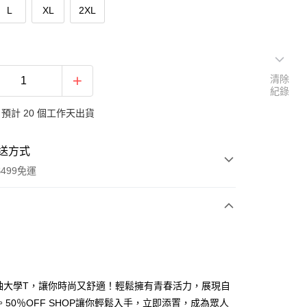
L
XL
2XL
清除
紀錄
預計 20 個工作天出貨
送方式
499免運
次付款
付款
袖大學T，讓你時尚又舒適！輕鬆擁有青春活力，展現自
。50％OFF SHOP讓你輕鬆入手，立即添置，成為眾人