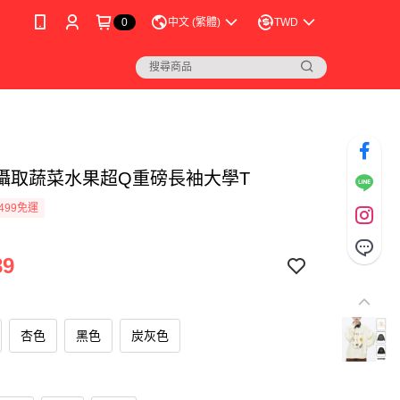
0
中文 (繁體)
TWD
攝取蔬菜水果超Q重磅長袖大學T
499免運
89
杏色
黑色
炭灰色