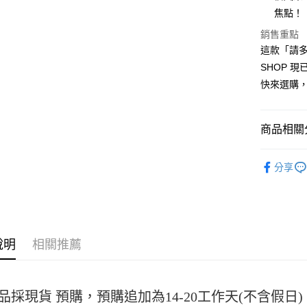
Apple Pay
焦點！
街口支付
銷售重點
這款「請多
悠遊付
SHOP 
Google Pa
快來選購
全盈+PAY
大哥付你
商品相關分
相關說明
女裝
長T
【大哥付
AFTEE先
分享
1.本服務
2.付款方
相關說明
流程，驗
【關於「A
ATM付款
完成交易
AFTEE
3.實際核
便利好安
4.訂單成
１．簡單
說明
相關推薦
消。如遇
２．便利
運送方式
無法說明
３．安心
【繳款方
全家取貨
1.分期款
【「AFT
醒簡訊。
每筆NT$4
品採現貨 預購，預購追加為14-20工作天(不含假
１．於結帳
2.透過簡