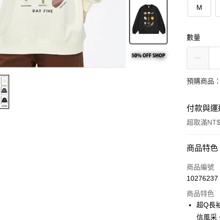
M
數量
預購商品：
付款與運
超取滿NT$
付款方式
商品特色
信用卡一
商品編號
10276237
超商取貨
商品特色
LINE Pay
超Q長
信風采