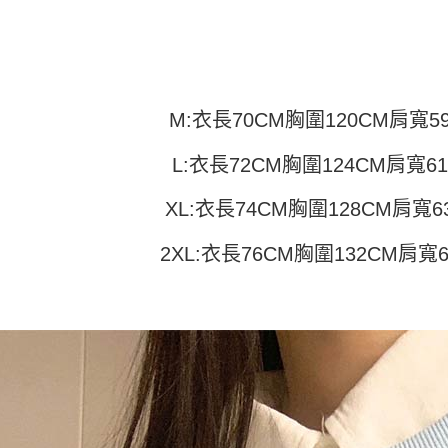
付」結帳
帳／街口支
付款 後全
２．訂單
３．收到繳
每筆NT$4
【注意事
／ATM／
1.本服務
※ 請注意
7-11取貨
用戶於交
絡購買商品
款買賣價
先享後付
每筆NT$4
M:衣長70CM胸圍120CM肩寬5
2.基於同
※ 交易是
資料（包
是否繳費成
付款 後7-
用，由本
L:衣長72CM胸圍124CM肩寬6
付客戶支
每筆NT$4
3.完整用
【注意事
XL:衣長74CM胸圍128CM肩寬6
宅配
１．透過由
交易，需
每筆NT$7
2XL:衣長76CM胸圍132CM肩寬
求債權轉
２．關於
https://aft
３．未成
「AFTE
任。
４．使用「
即時審查
結果請求
５．嚴禁
形，恩沛