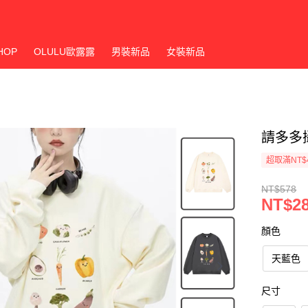
HOP
OLULU歐露露
男裝新品
女裝新品
請多多
超取滿NT$
NT$578
NT$2
顏色
天藍色
尺寸