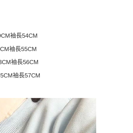
頁面，進行簡訊認證並確認金額後，即可完成結帳。
付／iPASS MONEY」等通路繳費。
家取貨
成立數日內，您將收到繳費通知簡訊。
費通知簡訊後14天內，點擊此簡訊中的連結，可透過四大超商
5
項】
網路銀行／等多元方式進行付款，方視為交易完成。
係由「台灣大哥大股份有限公司」（以下簡稱本公司）所提供，讓
：結帳手續完成當下不需立刻繳費，但若您需要取消訂單，請聯
付款
易時，得透過本服務購買商品或服務，並由商店將買賣／分期付
的店家。未經商家同意取消之訂單仍視為有效，需透過AFTEE
金債權讓與本公司後，依約使用本公司帳單繳交帳款。
繳納相關費用。
5，滿NT$499(含以上)免運費
9CM袖長54CM
意付款使用「大哥付你分期」之契約關係目的，商店將以您的個人
否成功請以「AFTEE先享後付 」之結帳頁面顯示為準，若有關於
含姓名、電話或地址）提供予台灣大哥大進項蒐集、處理及利
功／繳費後需取消欲退款等相關疑問，請聯繫「AFTEE先享後
11取貨
公司與您本人進行分期帳單所需資料之確認、核對及更正。
1CM袖長55CM
援中心」
https://netprotections.freshdesk.com/support/home
5，滿NT$499(含以上)免運費
戶服務條款，請詳閱以下連結：
https://oppay.tw/userRule
項】
3CM袖長56CM
恩沛科技股份有限公司提供之「AFTEE先享後付」服務完成之
依本服務之必要範圍內提供個人資料，並將交易相關給付款項請
0，滿NT$499(含以上)免運費
65CM袖長57CM
讓予恩沛科技股份有限公司。
個人資料處理事宜，請瀏覽以下網址：
ee.tw/terms/#terms3
年的使用者請事先徵得法定代理人或監護人之同意方可使用
E先享後付」，若未經同意申辦者引起之損失，本公司不負相關責
AFTEE先享後付」時，將依據個別帳號之用戶狀況，依本公司
核予不同之上限額度；若仍有額度不足之情形，本公司將視審查
用戶進行身份認證。
一人註冊多個帳號或使用他人資訊註冊。若發現惡意使用之情
科技股份有限公司將有權停止該用戶之使用額度並採取法律行