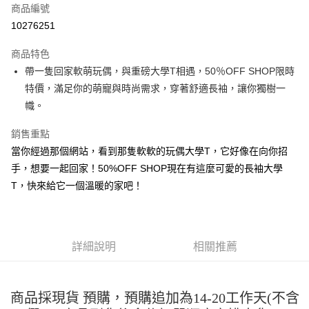
商品編號
超商取貨付款
10276251
LINE Pay
商品特色
Apple Pay
帶一隻回家軟萌玩偶，與重磅大學T相遇，50％OFF SHOP限時
特價，滿足你的萌寵與時尚需求，穿著舒適長袖，讓你獨樹一
街口支付
幟。
悠遊付
銷售重點
Google Pay
當你經過那個網站，看到那隻軟軟的玩偶大學T，它好像在向你招
手，想要一起回家！50%OFF SHOP現在有這麼可愛的長袖大學
全盈+PAY
T，快來給它一個溫暖的家吧！
大哥付你分期
相關說明
【大哥付你分期使用說明】
AFTEE先享後付
1.本服務由台灣大哥大提供，台灣大哥大用戶可立即使用無須另外申請。
詳細說明
相關推薦
2.付款方式選擇「大哥付你分期」，訂單成立後會自動跳轉到大哥付的交易
相關說明
流程，驗證手機門號後，選擇欲分期的期數、繳款截止日，確認付款後即完
【關於「AFTEE先享後付」】
成交易。
ATM付款
AFTEE先享後付是「在收到商品之後才付款」的支付方式。 讓您購物簡單
3.實際核准額度、可分期數及費用金額請依後續交易確認頁面所載為準。
便利好安心！
商品採現貨 預購，預購追加為14-20工作天(不含
4.訂單成立30分鐘內，如未前往確認交易或遇審核未通過，訂單將自動取
１．簡單：不需註冊會員、不需綁卡、不需儲值。