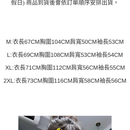
假日) 商品到貨後會依訂單順序安排出貨。
運送方式
消。如遇「轉專審核」未通過狀況，表示未達大哥付你分期系統評分，恕無
２．便利：只要手機號碼，簡訊認證，即可結帳。
法說明評估內容。
３．安心：先確認商品／服務後，再付款。
全家取貨付款
【繳款方式說明】
1.分期款項不併入電信帳單，「大哥付你分期」於每月結算日後寄送繳費提
每筆NT$45
【「AFTEE先享後付」結帳流程】
醒簡訊。
１．於結帳方式選擇「AFTEE先享後付」後，將跳轉至「AFTEE先享後付」
2.透過簡訊連結打開帳單後，可選擇「超商條碼／台灣大直營門市／銀行轉
付款 後全家取貨
結帳頁面，進行簡訊認證並確認金額後，即可完成結帳。
帳／街口支付／iPASS MONEY」等通路繳費。
２．訂單成立數日內，您將收到繳費通知簡訊。
每筆NT$45
M:衣長67CM胸圍104CM肩寬50CM袖長53CM
３．收到繳費通知簡訊後14天內，點擊此簡訊中的連結，可透過四大超商／
【注意事項】
ATM／網路銀行／等多元方式進行付款，方視為交易完成。
7-11取貨付款
1.本服務係由「台灣大哥大股份有限公司」（以下簡稱本公司）所提供，讓
※ 請注意：結帳手續完成當下不需立刻繳費，但若您需要取消訂單，請聯絡
L:衣長69CM胸圍108CM肩寬53CM袖長54CM
用戶於交易時，得透過本服務購買商品或服務，並由商店將買賣／分期付款
每筆NT$45，滿NT$499(含以上)免運費
購買商品的店家。未經商家同意取消之訂單仍視為有效，需透過AFTEE先享
買賣價金債權讓與本公司後，依約使用本公司帳單繳交帳款。
後付繳納相關費用。
2.基於同意付款使用「大哥付你分期」之契約關係目的，商店將以您的個人
XL:衣長71CM胸圍112CM肩寬56CM袖長55CM
付款 後7-11取貨
※ 交易是否成功請以「AFTEE先享後付 」之結帳頁面顯示為準，若有關於
資料（包含姓名、電話或地址）提供予台灣大哥大進項蒐集、處理及利用，
是否繳費成功／繳費後需取消欲退款等相關疑問，請聯繫「AFTEE先享後付
每筆NT$45，滿NT$499(含以上)免運費
由本公司與您本人進行分期帳單所需資料之確認、核對及更正。
客戶支援中心」
https://netprotections.freshdesk.com/support/home
2XL:衣長73CM胸圍116CM肩寬58CM袖長56CM
3.完整用戶服務條款，請詳閱以下連結：
https://oppay.tw/userRule
宅配
【注意事項】
１．透過由恩沛科技股份有限公司提供之「AFTEE先享後付」服務完成之交
每筆NT$70，滿NT$499(含以上)免運費
易，需依本服務之必要範圍內提供個人資料，並將交易相關給付款項請求債
權轉讓予恩沛科技股份有限公司。
２．關於個人資料處理事宜，請瀏覽以下網址：
https://aftee.tw/terms/#terms3
３．未成年的使用者請事先徵得法定代理人或監護人之同意方可使用
「AFTEE先享後付」，若未經同意申辦者引起之損失，本公司不負相關責