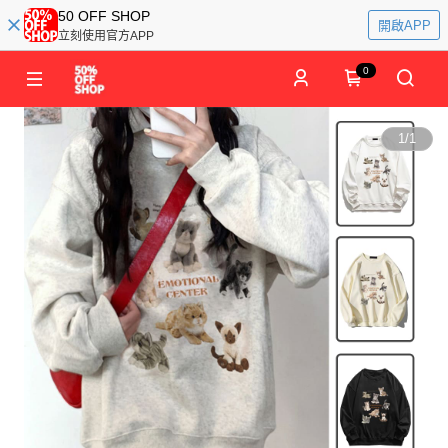
50 OFF SHOP
開啟APP
立刻使用官方APP
0
1
/
1