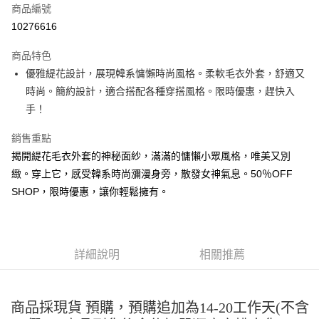
商品編號
超商取貨付款
10276616
LINE Pay
商品特色
Apple Pay
優雅緹花設計，展現韓系慵懶時尚風格。柔軟毛衣外套，舒適又
時尚。簡約設計，適合搭配各種穿搭風格。限時優惠，趕快入
街口支付
手！
悠遊付
銷售重點
Google Pay
揭開緹花毛衣外套的神秘面紗，滿滿的慵懶小眾風格，唯美又別
緻。穿上它，感受韓系時尚瀰漫身旁，散發女神氣息。50％OFF
全盈+PAY
SHOP，限時優惠，讓你輕鬆擁有。
大哥付你分期
相關說明
【大哥付你分期使用說明】
AFTEE先享後付
1.本服務由台灣大哥大提供，台灣大哥大用戶可立即使用無須另外申請。
詳細說明
相關推薦
2.付款方式選擇「大哥付你分期」，訂單成立後會自動跳轉到大哥付的交易
相關說明
流程，驗證手機門號後，選擇欲分期的期數、繳款截止日，確認付款後即完
【關於「AFTEE先享後付」】
成交易。
ATM付款
AFTEE先享後付是「在收到商品之後才付款」的支付方式。 讓您購物簡單
3.實際核准額度、可分期數及費用金額請依後續交易確認頁面所載為準。
便利好安心！
商品採現貨 預購，預購追加為14-20工作天(不含
4.訂單成立30分鐘內，如未前往確認交易或遇審核未通過，訂單將自動取
１．簡單：不需註冊會員、不需綁卡、不需儲值。