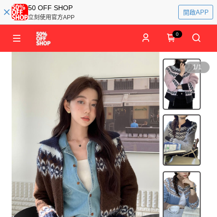
50 OFF SHOP
開啟APP
立刻使用官方APP
0
1
/
1