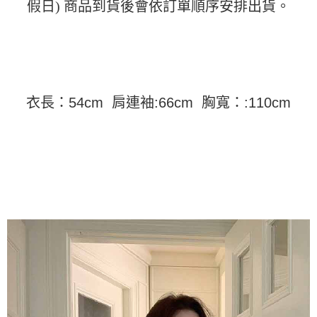
假日) 商品到貨後會依訂單順序安排出貨。
運送方式
消。如遇「轉專審核」未通過狀況，表示未達大哥付你分期系統評分，恕無
２．便利：只要手機號碼，簡訊認證，即可結帳。
法說明評估內容。
３．安心：先確認商品／服務後，再付款。
全家取貨付款
【繳款方式說明】
1.分期款項不併入電信帳單，「大哥付你分期」於每月結算日後寄送繳費提
每筆NT$45
【「AFTEE先享後付」結帳流程】
醒簡訊。
１．於結帳方式選擇「AFTEE先享後付」後，將跳轉至「AFTEE先享後付」
2.透過簡訊連結打開帳單後，可選擇「超商條碼／台灣大直營門市／銀行轉
付款 後全家取貨
結帳頁面，進行簡訊認證並確認金額後，即可完成結帳。
帳／街口支付／iPASS MONEY」等通路繳費。
２．訂單成立數日內，您將收到繳費通知簡訊。
每筆NT$45
衣長：54cm 肩連袖:66cm 胸寬：:110cm
３．收到繳費通知簡訊後14天內，點擊此簡訊中的連結，可透過四大超商／
【注意事項】
ATM／網路銀行／等多元方式進行付款，方視為交易完成。
7-11取貨付款
1.本服務係由「台灣大哥大股份有限公司」（以下簡稱本公司）所提供，讓
※ 請注意：結帳手續完成當下不需立刻繳費，但若您需要取消訂單，請聯絡
用戶於交易時，得透過本服務購買商品或服務，並由商店將買賣／分期付款
每筆NT$45，滿NT$499(含以上)免運費
購買商品的店家。未經商家同意取消之訂單仍視為有效，需透過AFTEE先享
買賣價金債權讓與本公司後，依約使用本公司帳單繳交帳款。
後付繳納相關費用。
2.基於同意付款使用「大哥付你分期」之契約關係目的，商店將以您的個人
付款 後7-11取貨
※ 交易是否成功請以「AFTEE先享後付 」之結帳頁面顯示為準，若有關於
資料（包含姓名、電話或地址）提供予台灣大哥大進項蒐集、處理及利用，
是否繳費成功／繳費後需取消欲退款等相關疑問，請聯繫「AFTEE先享後付
每筆NT$45，滿NT$499(含以上)免運費
由本公司與您本人進行分期帳單所需資料之確認、核對及更正。
客戶支援中心」
https://netprotections.freshdesk.com/support/home
3.完整用戶服務條款，請詳閱以下連結：
https://oppay.tw/userRule
宅配
【注意事項】
１．透過由恩沛科技股份有限公司提供之「AFTEE先享後付」服務完成之交
每筆NT$70，滿NT$499(含以上)免運費
易，需依本服務之必要範圍內提供個人資料，並將交易相關給付款項請求債
權轉讓予恩沛科技股份有限公司。
２．關於個人資料處理事宜，請瀏覽以下網址：
https://aftee.tw/terms/#terms3
３．未成年的使用者請事先徵得法定代理人或監護人之同意方可使用
「AFTEE先享後付」，若未經同意申辦者引起之損失，本公司不負相關責