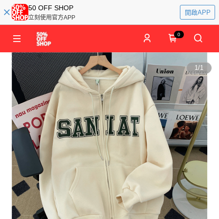
50 OFF SHOP
開啟APP
立刻使用官方APP
0
1
/
1