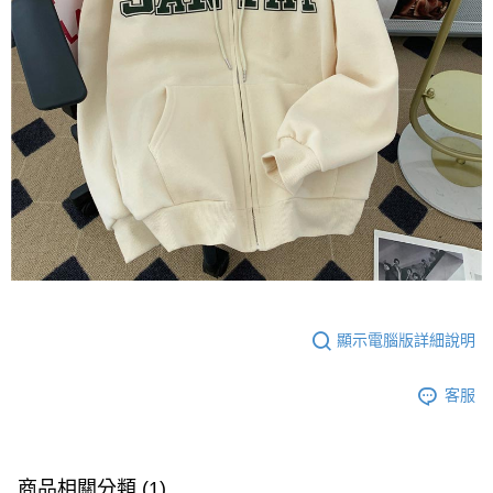
顯示電腦版詳細說明
客服
商品相關分類 (1)