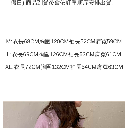
配送方法
假日) 商品到貨後會依訂單順序安排出貨。
を基準とします。
3.注文するときのお支払いは不要です。商品はご指定の住所に配送されま
4. 注文成立後30分以内に確認取引を行わない場合や審査が通過しない場
す。
全家取貨付款
合、注文は自動的にキャンセルされます。「転専審査」に未通過の状況が
4.ご注文が完了すると、携帯に支払い通知のSMSが届きます。アプリ会員
発生した場合は、システムの評価基準に達していないことを意味し、評価
配送毎にNT$45
の場合は、AFTEE アプリプッシュ通知が届きます。
内容についての説明はいたしかねます。
5.商品受け取り時のお支払いは不要です。商品を確かめてから、SMSまた
付款 後全家取貨
はアプリの通知に従って、4大コンビニ、またはATM/オンラインバンキン
グでお支払いください。
配送毎にNT$45
【支払い方法の説明】
M:衣長68CM胸圍120CM袖長52CM肩寬59CM
1. 分割払いの金額は電信請求書に統合されず、「OP Pay Later」は毎月の
代金納付期限は最短で 14 日以内ですので、ご注意ください。AFTEE アプ
7-11取貨付款
締め日後に支払いリマインダーのSMSを送信します。
リをダウンロードして AFTEE 会員になるとお支払い期限を最長 45 日以内
L:衣長69CM胸圍126CM袖長53CM肩寬61CM
2. SMSのリンクを通じて請求書を開いた後、「コンビニバーコード／台湾
配送毎にNT$45、NT$499以上で送料無料
まで延長できます。
大直営店舗／銀行振込／街口支払い／iPASS MONEY」などのチャネルで
支払いを選択できます。
付款 後7-11取貨
XL:衣長72CM胸圍132CM袖長54CM肩寬63CM
お支払期限は、ショップが請求した期日と、AFTEEで延長できる日数をも
とに計算されます。AFTEEで注文すると、商品を受け取るまで支払い期限
配送毎にNT$45、NT$499以上で送料無料
【注意事項】
を延長できますが、商品を期限内に受け取れない場合があります（例：予
1. 本サービスは「台湾大哥大株式会社」（以下「当社」といいます）によ
約商品や商品到着日が比較的遅い商品）。そのため、商品到着の有無に関
宅配
って提供され、ユーザーが取引時に本サービスを通じて商品やサービスを
わらず、AFTEEで指定された期限内にお支払いください。
購入できるようにし、店舗が売買／分割払い売買の債権を当社に譲渡した
配送毎にNT$70、NT$499以上で送料無料
後、契約に基づいて当社の請求書で帳款を支払うことになります。
二、支払い限度額
2. 「OP Pay Later」を利用する契約関係の目的から、店舗はあなたの個人
1.初回 AFTEEを ご利用の際に、認証結果及び当社の審査の結果に基づ
情報（名前、電話または住所を含む）を台湾大哥大に提供し、収集、処理
き、限度額が設定されます。
および利用するために、当社があなた本人と分割請求書に必要な情報の確
2.決済金額は最低NT$20です。
認、照合および修正を行います。
3.現在、台湾の会員のみご利用いただけます。
3. 完全なユーザーサービス規約については、以下のリンクを参照してくだ
さい：
https://oppay.tw/userRule
三、利用規約「AFTEE代金後払い」（以下当サービスという）はネットプ