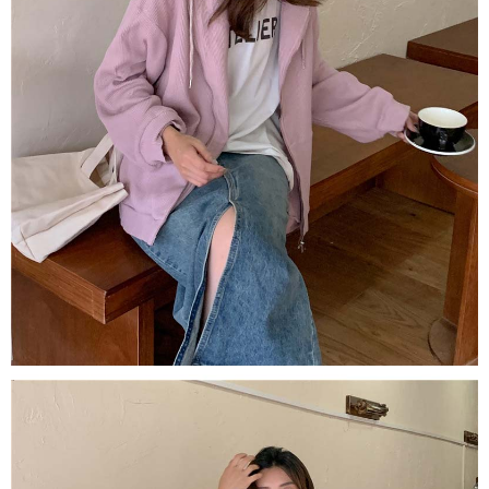
ロテクションズ（以下 AFTEE という）が提供し、AFTEEが代金を徴収し
ます。当サービスご利用の際に提供しなければならない個人情報（注文者
の氏名、電話番号、受取人の氏名、電話番号、受取人住所を含むがこれに
限らない）は、AFTEEに渡され当サービスで必要な範囲内で利用されま
す。AFTEEの個人情報の収集、処理、利用について、詳細はAFTEE公式ホ
ームページの『個人情報の収集、処理及び利用に関する声明』をご参照く
ださい（
https://aftee.tw/privacypolicy/
）。
AFTEEの初回ご利用の際に、審査を通過すれば、最高額がNT$10,000にな
ります。支払い期限を過ぎた場合、その金額に基づいて年利20%の遅延滞
納金が加算されます。未成年の利用者は、事前に法定代理人または後見人
の同意を得ればAFTEEをご利用いただけます。
個人情報の処理、利用について疑問がある、または関連する法律の権利を
行使したい場合は、ネットプロテクションズ
cs_tw@netprotections.co.jp
にご連絡ください。上記に示した個人情報を、必要な購入注文書とあわせ
てAFTEEにご提供いただく、またはAFTEEにあなたの個人情報の収集、処
理、利用を許可することににご同意いただけない場合は、当サービスを選
択しないでください。