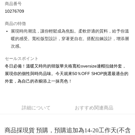
商品番号
コンビニ店頭代金引換
10276709
LINE Pay
商品の特徴
Apple Pay
展現時尚潮流，讓你輕鬆成為焦點。柔軟舒適的質料，給予你溫
暖的感受。寬松版型設計，穿著更自在。搭配拉鍊設計，增添層
JKOPAY
次感。
Easy Wallet
セールスポイント
Google Pay
冬日必備！溫暖又時尚的韓版華夫格寬松oversize連帽拉鏈外套，
Plus Pay
展現你的個性與時尚品味。今天就來50％OFF SHOP挑選最適合的
外套，為自己的衣櫥添上一抹亮色！
OP Pay Later
説明
【OP Pay Later 使用説明】
AFTEE代金後払い
1. 本サービスは台湾大哥大によって提供され、台湾大哥大のユーザーは追
詳細について
おすすめ関連商品
加の申請なしで即時に利用可能です。
説明
2. 支払い方法で「OP Pay Later」を選択すると、注文が成立した後に自動
一、 AFTEE代金後払いについて
的に OP Pay Later の取引プロセスに移行し、携帯番号を確認後、分割払
ATM払い
1.お支払い方法でAFTEE代金後払いを選択すると、携帯電話認証ウィンド
いの回数や支払い期限を選択し、支払いを確認すると取引が完了します。
ウが表示されます。
商品採現貨 預購，預購追加為14-20工作天(不含
3. 実際の承認額、分割回数および費用については、後続の取引確認ページ
2.SMSで認証してお支払い手続を進めてください。