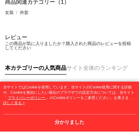
商品関連カテゴリー（1）
女裝
外套
レビュー
この商品が気に入りましたか？購入された商品のレビューを投稿
してください
本カテゴリーの人気商品
サイト全体のランキング
当サイトではCookieを使用しています。当サイトのCookie使用に関する詳細
人気タグ
や、Cookieを無効にしたい場合のブラウザでの設定方法については、当サイト
「
プライバシーポリシー
」のCookieポリシーをご参照ください。お客さま
が、当サイトを引き続き使用される場合、当社がサイト利用規約のCookieポリ
詳しく見る >
シーに基づいてCookieを使用することに同意したものとみなします。
分かりました