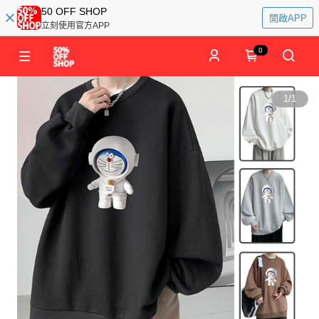
50 OFF SHOP
開啟APP
立刻使用官方APP
0
1
/
1