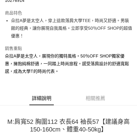
10276914
LINE Pay
商品特色
Apple Pay
朵拉A夢是太空人，穿上這款落肩大學TEE，時尚又舒適。男裝
館的經典，讓你展現自我風格。立即享受50％OFF SHOP的超值
街口支付
優惠！
悠遊付
銷售重點
Google Pay
朵拉A夢是太空人，展現你的獨特風格。50％OFF SHOP獨家優
惠，擁抱純棉舒適，一同踏上時尚旅程。感受落肩設計的舒適寬鬆
全盈+PAY
感，成為大學T的時尚代表。
大哥付你分期
相關說明
【大哥付你分期使用說明】
AFTEE先享後付
1.本服務由台灣大哥大提供，台灣大哥大用戶可立即使用無須另外申請。
詳細說明
相關推薦
2.付款方式選擇「大哥付你分期」，訂單成立後會自動跳轉到大哥付的交易
相關說明
流程，驗證手機門號後，選擇欲分期的期數、繳款截止日，確認付款後即完
【關於「AFTEE先享後付」】
成交易。
ATM付款
AFTEE先享後付是「在收到商品之後才付款」的支付方式。 讓您購物簡單
3.實際核准額度、可分期數及費用金額請依後續交易確認頁面所載為準。
便利好安心！
M:肩寬52 胸圍112 衣長64 袖長57【建議身高
4.訂單成立30分鐘內，如未前往確認交易或遇審核未通過，訂單將自動取
１．簡單：不需註冊會員、不需綁卡、不需儲值。
150-160cm、體重40-50kg】
運送方式
消。如遇「轉專審核」未通過狀況，表示未達大哥付你分期系統評分，恕無
２．便利：只要手機號碼，簡訊認證，即可結帳。
法說明評估內容。
３．安心：先確認商品／服務後，再付款。