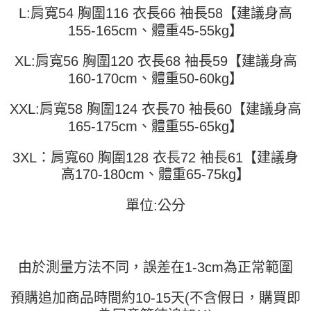
全家取貨付款
【繳款方式說明】
L:肩寬54 胸圍116 衣長66 袖長58【建議身高
1.分期款項不併入電信帳單，「大哥付你分期」於每月結算日後寄送繳費提
每筆NT$45
【「AFTEE先享後付」結帳流程】
155-165cm、體重45-55kg】
醒簡訊。
１．於結帳方式選擇「AFTEE先享後付」後，將跳轉至「AFTEE先享後付」
2.透過簡訊連結打開帳單後，可選擇「超商條碼／台灣大直營門市／銀行轉
付款 後全家取貨
結帳頁面，進行簡訊認證並確認金額後，即可完成結帳。
帳／街口支付／iPASS MONEY」等通路繳費。
XL:肩寬56 胸圍120 衣長68 袖長59【建議身高
２．訂單成立數日內，您將收到繳費通知簡訊。
每筆NT$45
３．收到繳費通知簡訊後14天內，點擊此簡訊中的連結，可透過四大超商／
160-170cm、體重50-60kg】
【注意事項】
ATM／網路銀行／等多元方式進行付款，方視為交易完成。
7-11取貨付款
1.本服務係由「台灣大哥大股份有限公司」（以下簡稱本公司）所提供，讓
※ 請注意：結帳手續完成當下不需立刻繳費，但若您需要取消訂單，請聯絡
用戶於交易時，得透過本服務購買商品或服務，並由商店將買賣／分期付款
XXL:肩寬58 胸圍124 衣長70 袖長60【建議身高
每筆NT$45，滿NT$499(含以上)免運費
購買商品的店家。未經商家同意取消之訂單仍視為有效，需透過AFTEE先享
買賣價金債權讓與本公司後，依約使用本公司帳單繳交帳款。
165-175cm、體重55-65kg】
後付繳納相關費用。
2.基於同意付款使用「大哥付你分期」之契約關係目的，商店將以您的個人
付款 後7-11取貨
※ 交易是否成功請以「AFTEE先享後付 」之結帳頁面顯示為準，若有關於
資料（包含姓名、電話或地址）提供予台灣大哥大進項蒐集、處理及利用，
是否繳費成功／繳費後需取消欲退款等相關疑問，請聯繫「AFTEE先享後付
3XL：肩寬60 胸圍128 衣長72 袖長61【建議身
每筆NT$45，滿NT$499(含以上)免運費
由本公司與您本人進行分期帳單所需資料之確認、核對及更正。
客戶支援中心」
https://netprotections.freshdesk.com/support/home
3.完整用戶服務條款，請詳閱以下連結：
https://oppay.tw/userRule
高170-180cm、體重65-75kg】
宅配
【注意事項】
１．透過由恩沛科技股份有限公司提供之「AFTEE先享後付」服務完成之交
每筆NT$70，滿NT$499(含以上)免運費
單位:公分
易，需依本服務之必要範圍內提供個人資料，並將交易相關給付款項請求債
權轉讓予恩沛科技股份有限公司。
２．關於個人資料處理事宜，請瀏覽以下網址：
https://aftee.tw/terms/#terms3
３．未成年的使用者請事先徵得法定代理人或監護人之同意方可使用
由於測量方法不同，誤差在1-3cm為正常範圍
「AFTEE先享後付」，若未經同意申辦者引起之損失，本公司不負相關責
任。
預購追加商品時間約10-15天(不含假日，購買即
４．使用「AFTEE先享後付」時，將依據個別帳號之用戶狀況，依本公司即