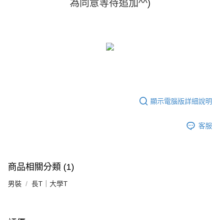
時審查核予不同之上限額度；若仍有額度不足之情形，本公司將視審查結果
為同意等待追加^^)
請求用戶進行身份認證。
５．嚴禁一人註冊多個帳號或使用他人資訊註冊。若發現惡意使用之情形，
恩沛科技股份有限公司將有權停止該用戶之使用額度並採取法律行動。
顯示電腦版詳細說明
客服
商品相關分類 (1)
男裝
長T｜大學T