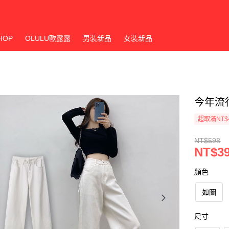
HOP
OLULU歐露露
男裝新品
女裝新品
今年流
超取滿NT$
NT$598
NT$3
顏色
如圖
尺寸