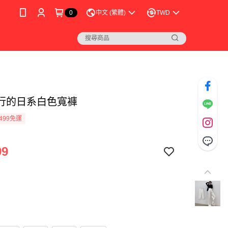
0
中文 (繁體)
TWD
行的日系白色寬褲
499免運
99