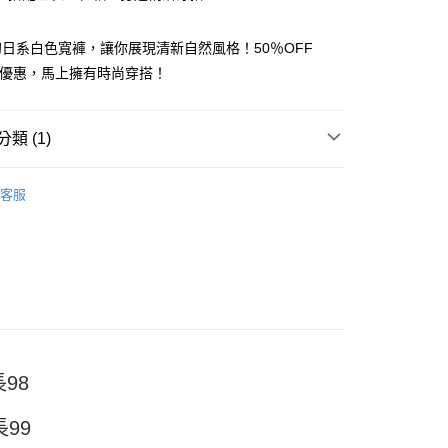
日系白色寬褲，讓你展現清新自然風格！50％OFF
時優惠，馬上擁有時尚穿搭！
y
類 (1)
褲
分期
客服
你分期使用說明】
享後付
由台灣大哥大提供，台灣大哥大用戶可立即使用無須另外申請。
式選擇「大哥付你分期」，訂單成立後會自動跳轉到大哥付的交易
證手機門號後，選擇欲分期的期數、繳款截止日，確認付款後即
FTEE先享後付」】
。
先享後付是「在收到商品之後才付款」的支付方式。 讓您購物簡單
准額度、可分期數及費用金額請依後續交易確認頁面所載為準。
心！
立30分鐘內，如未前往確認交易或遇審核未通過，訂單將自動取
：不需註冊會員、不需綁卡、不需儲值。
「轉專審核」未通過狀況，表示未達大哥付你分期系統評分，恕
：只要手機號碼，簡訊認證，即可結帳。
評估內容。
：先確認商品／服務後，再付款。
長98
式說明】
付款
項不併入電信帳單，「大哥付你分期」於每月結算日後寄送繳費提
EE先享後付」結帳流程】
長99
5
方式選擇「AFTEE先享後付」後，將跳轉至「AFTEE先享後
訊連結打開帳單後，可選擇「超商條碼／台灣大直營門市／銀行轉