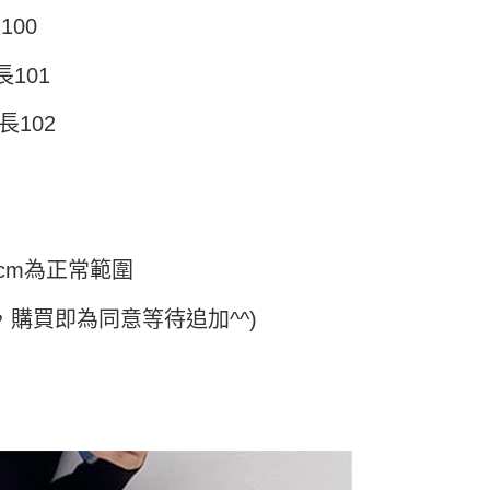
頁面，進行簡訊認證並確認金額後，即可完成結帳。
付／iPASS MONEY」等通路繳費。
家取貨
成立數日內，您將收到繳費通知簡訊。
100
費通知簡訊後14天內，點擊此簡訊中的連結，可透過四大超商
5
項】
網路銀行／等多元方式進行付款，方視為交易完成。
長101
係由「台灣大哥大股份有限公司」（以下簡稱本公司）所提供，讓
：結帳手續完成當下不需立刻繳費，但若您需要取消訂單，請聯
付款
易時，得透過本服務購買商品或服務，並由商店將買賣／分期付
的店家。未經商家同意取消之訂單仍視為有效，需透過AFTEE
金債權讓與本公司後，依約使用本公司帳單繳交帳款。
繳納相關費用。
長102
5，滿NT$499(含以上)免運費
意付款使用「大哥付你分期」之契約關係目的，商店將以您的個人
否成功請以「AFTEE先享後付 」之結帳頁面顯示為準，若有關於
含姓名、電話或地址）提供予台灣大哥大進項蒐集、處理及利
功／繳費後需取消欲退款等相關疑問，請聯繫「AFTEE先享後
11取貨
公司與您本人進行分期帳單所需資料之確認、核對及更正。
援中心」
https://netprotections.freshdesk.com/support/home
5，滿NT$499(含以上)免運費
戶服務條款，請詳閱以下連結：
https://oppay.tw/userRule
項】
恩沛科技股份有限公司提供之「AFTEE先享後付」服務完成之
依本服務之必要範圍內提供個人資料，並將交易相關給付款項請
0，滿NT$499(含以上)免運費
cm為正常範圍
讓予恩沛科技股份有限公司。
個人資料處理事宜，請瀏覽以下網址：
，購買即為同意等待追加^^)
ee.tw/terms/#terms3
年的使用者請事先徵得法定代理人或監護人之同意方可使用
E先享後付」，若未經同意申辦者引起之損失，本公司不負相關責
AFTEE先享後付」時，將依據個別帳號之用戶狀況，依本公司
核予不同之上限額度；若仍有額度不足之情形，本公司將視審查
用戶進行身份認證。
一人註冊多個帳號或使用他人資訊註冊。若發現惡意使用之情
科技股份有限公司將有權停止該用戶之使用額度並採取法律行