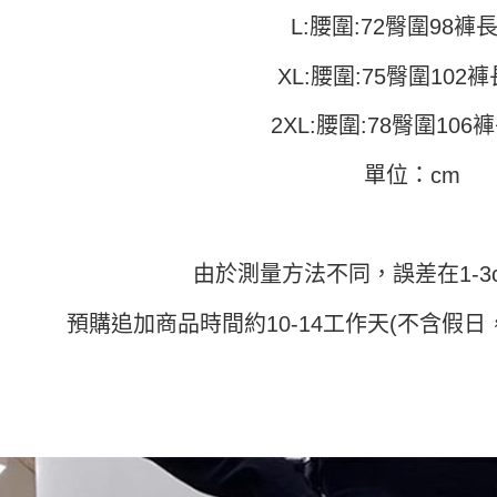
付」結帳
帳／街口支
付款 後全
２．訂單
L:腰圍:72臀圍98褲長
３．收到繳
每筆NT$4
【注意事
／ATM／
XL:腰圍:75臀圍102褲
1.本服務
※ 請注意
7-11取貨
用戶於交
絡購買商品
款買賣價
先享後付
2XL:腰圍:78臀圍106褲
每筆NT$4
2.基於同
※ 交易是
資料（包
是否繳費成
付款 後7-
單位：cm
用，由本
付客戶支
每筆NT$4
3.完整用
【注意事
宅配
１．透過由
交易，需
每筆NT$7
由於測量方法不同，誤差在1-3
求債權轉
２．關於
預購追加商品時間約10-14工作天(不含假日
https://aft
３．未成
「AFTE
任。
４．使用「
即時審查
結果請求
５．嚴禁
形，恩沛