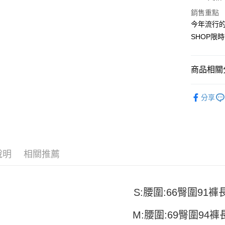
Apple Pay
銷售重點
街口支付
今年流行的
SHOP限
悠遊付
Google Pa
商品相關分
全盈+PAY
女裝
長
大哥付你
分享
相關說明
【大哥付
AFTEE先
1.本服務
2.付款方
相關說明
流程，驗
【關於「A
ATM付款
完成交易
說明
相關推薦
AFTEE
3.實際核
便利好安
4.訂單成
１．簡單
消。如遇
２．便利
運送方式
無法說明
３．安心
S:腰圍:66臀圍91褲
【繳款方
全家取貨
1.分期款
【「AFT
M:腰圍:69臀圍94褲
醒簡訊。
每筆NT$4
１．於結帳
2.透過簡