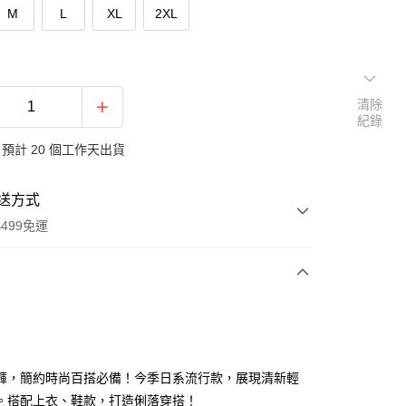
M
L
XL
2XL
清除
紀錄
預計 20 個工作天出貨
送方式
499免運
次付款
付款
褲，簡約時尚百搭必備！今季日系流行款，展現清新輕
。搭配上衣、鞋款，打造俐落穿搭！