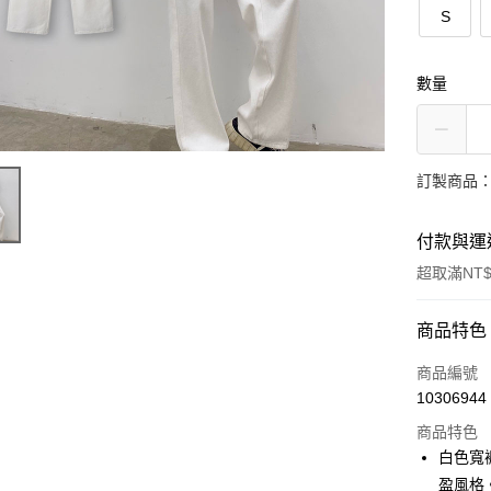
S
數量
訂製商品：
付款與運
超取滿NT$
付款方式
商品特色
信用卡一
商品編號
10306944
超商取貨
商品特色
LINE Pay
白色寬
盈風格