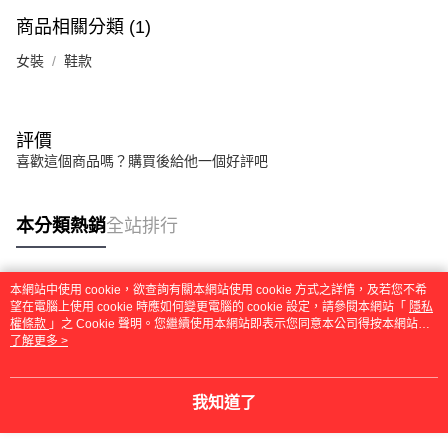
商品相關分類 (1)
女裝
鞋款
評價
喜歡這個商品嗎？購買後給他一個好評吧
本分類熱銷
全站排行
本網站中使用 cookie，欲查詢有關本網站使用 cookie 方式之詳情，及若您不希
熱門標籤
望在電腦上使用 cookie 時應如何變更電腦的 cookie 設定，請參閱本網站「
隱私
權條款
」之 Cookie 聲明。您繼續使用本網站即表示您同意本公司得按本網站使
用條款之 Cookie 聲明使用 cookie。
了解更多 >
我知道了