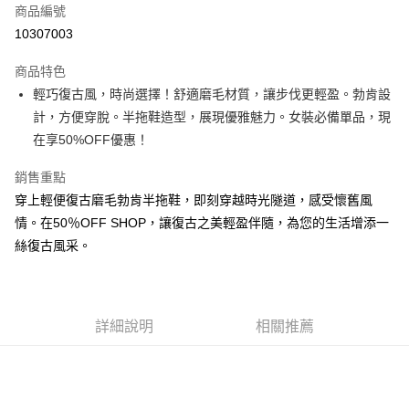
商品編號
超商取貨付款
10307003
LINE Pay
商品特色
Apple Pay
輕巧復古風，時尚選擇！舒適磨毛材質，讓步伐更輕盈。勃肯設
計，方便穿脫。半拖鞋造型，展現優雅魅力。女裝必備單品，現
街口支付
在享50%OFF優惠！
悠遊付
銷售重點
Google Pay
穿上輕便復古磨毛勃肯半拖鞋，即刻穿越時光隧道，感受懷舊風
情。在50％OFF SHOP，讓復古之美輕盈伴隨，為您的生活增添一
全盈+PAY
絲復古風采。
大哥付你分期
相關說明
【大哥付你分期使用說明】
AFTEE先享後付
1.本服務由台灣大哥大提供，台灣大哥大用戶可立即使用無須另外申請。
詳細說明
相關推薦
2.付款方式選擇「大哥付你分期」，訂單成立後會自動跳轉到大哥付的交易
相關說明
流程，驗證手機門號後，選擇欲分期的期數、繳款截止日，確認付款後即完
【關於「AFTEE先享後付」】
成交易。
ATM付款
AFTEE先享後付是「在收到商品之後才付款」的支付方式。 讓您購物簡單
3.實際核准額度、可分期數及費用金額請依後續交易確認頁面所載為準。
便利好安心！
4.訂單成立30分鐘內，如未前往確認交易或遇審核未通過，訂單將自動取
１．簡單：不需註冊會員、不需綁卡、不需儲值。