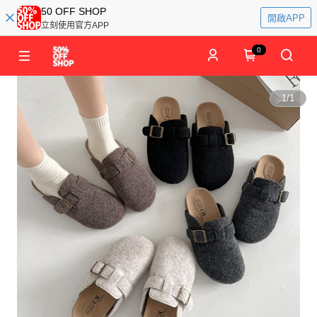
50 OFF SHOP
開啟APP
立刻使用官方APP
0
1
/
1