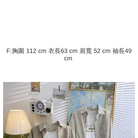
配送方法
を基準とします。
3.注文するときのお支払いは不要です。商品はご指定の住所に配送されま
4. 注文成立後30分以内に確認取引を行わない場合や審査が通過しない場
す。
全家取貨付款
合、注文は自動的にキャンセルされます。「転専審査」に未通過の状況が
4.ご注文が完了すると、携帯に支払い通知のSMSが届きます。アプリ会員
発生した場合は、システムの評価基準に達していないことを意味し、評価
配送毎にNT$45
の場合は、AFTEE アプリプッシュ通知が届きます。
内容についての説明はいたしかねます。
5.商品受け取り時のお支払いは不要です。商品を確かめてから、SMSまた
付款 後全家取貨
はアプリの通知に従って、4大コンビニ、またはATM/オンラインバンキン
グでお支払いください。
配送毎にNT$45
【支払い方法の説明】
1. 分割払いの金額は電信請求書に統合されず、「OP Pay Later」は毎月の
代金納付期限は最短で 14 日以内ですので、ご注意ください。AFTEE アプ
F:胸圍 112 cm 衣長63 cm 肩寬 52 cm 袖長49
7-11取貨付款
締め日後に支払いリマインダーのSMSを送信します。
リをダウンロードして AFTEE 会員になるとお支払い期限を最長 45 日以内
cm
2. SMSのリンクを通じて請求書を開いた後、「コンビニバーコード／台湾
配送毎にNT$45、NT$499以上で送料無料
まで延長できます。
大直営店舗／銀行振込／街口支払い／iPASS MONEY」などのチャネルで
支払いを選択できます。
付款 後7-11取貨
お支払期限は、ショップが請求した期日と、AFTEEで延長できる日数をも
とに計算されます。AFTEEで注文すると、商品を受け取るまで支払い期限
配送毎にNT$45、NT$499以上で送料無料
【注意事項】
を延長できますが、商品を期限内に受け取れない場合があります（例：予
1. 本サービスは「台湾大哥大株式会社」（以下「当社」といいます）によ
約商品や商品到着日が比較的遅い商品）。そのため、商品到着の有無に関
宅配
って提供され、ユーザーが取引時に本サービスを通じて商品やサービスを
わらず、AFTEEで指定された期限内にお支払いください。
購入できるようにし、店舗が売買／分割払い売買の債権を当社に譲渡した
配送毎にNT$70、NT$499以上で送料無料
後、契約に基づいて当社の請求書で帳款を支払うことになります。
二、支払い限度額
2. 「OP Pay Later」を利用する契約関係の目的から、店舗はあなたの個人
1.初回 AFTEEを ご利用の際に、認証結果及び当社の審査の結果に基づ
情報（名前、電話または住所を含む）を台湾大哥大に提供し、収集、処理
き、限度額が設定されます。
および利用するために、当社があなた本人と分割請求書に必要な情報の確
2.決済金額は最低NT$20です。
認、照合および修正を行います。
3.現在、台湾の会員のみご利用いただけます。
3. 完全なユーザーサービス規約については、以下のリンクを参照してくだ
さい：
https://oppay.tw/userRule
三、利用規約「AFTEE代金後払い」（以下当サービスという）はネットプ