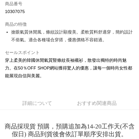
商品番号
コンビニ店頭代金引換
10307075
LINE Pay
商品の特徴
Apple Pay
搶眼氣質休閒風，條紋設計顯瘦美。柔軟質料舒適穿，簡約設計
不俗氣。適合各種場合穿搭，優惠價格不容錯過。
JKOPAY
セールスポイント
Easy Wallet
穿上柔美的韓國休閒氣質豎條紋長袖襯衫，散發出獨特的時尚魅
Google Pay
力。在50％OFF SHOP網站獲得驚人的優惠，讓每一個時尚女性都
Plus Pay
能展現自信與美麗。
OP Pay Later
説明
【OP Pay Later 使用説明】
詳細について
おすすめ関連商品
AFTEE代金後払い
1. 本サービスは台湾大哥大によって提供され、台湾大哥大のユーザーは追
加の申請なしで即時に利用可能です。
説明
2. 支払い方法で「OP Pay Later」を選択すると、注文が成立した後に自動
一、 AFTEE代金後払いについて
的に OP Pay Later の取引プロセスに移行し、携帯番号を確認後、分割払
商品採現貨 預購，預購追加為14-20工作天(不含
ATM払い
1.お支払い方法でAFTEE代金後払いを選択すると、携帯電話認証ウィンド
いの回数や支払い期限を選択し、支払いを確認すると取引が完了します。
ウが表示されます。
假日) 商品到貨後會依訂單順序安排出貨。
3. 実際の承認額、分割回数および費用については、後続の取引確認ページ
2.SMSで認証してお支払い手続を進めてください。