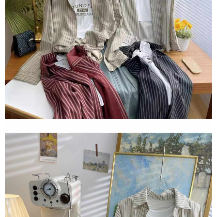
ロテクションズ（以下 AFTEE という）が提供し、AFTEEが代金を徴収し
ます。当サービスご利用の際に提供しなければならない個人情報（注文者
の氏名、電話番号、受取人の氏名、電話番号、受取人住所を含むがこれに
限らない）は、AFTEEに渡され当サービスで必要な範囲内で利用されま
す。AFTEEの個人情報の収集、処理、利用について、詳細はAFTEE公式ホ
ームページの『個人情報の収集、処理及び利用に関する声明』をご参照く
ださい（
https://aftee.tw/privacypolicy/
）。
AFTEEの初回ご利用の際に、審査を通過すれば、最高額がNT$10,000にな
ります。支払い期限を過ぎた場合、その金額に基づいて年利20%の遅延滞
納金が加算されます。未成年の利用者は、事前に法定代理人または後見人
の同意を得ればAFTEEをご利用いただけます。
個人情報の処理、利用について疑問がある、または関連する法律の権利を
行使したい場合は、ネットプロテクションズ
cs_tw@netprotections.co.jp
にご連絡ください。上記に示した個人情報を、必要な購入注文書とあわせ
てAFTEEにご提供いただく、またはAFTEEにあなたの個人情報の収集、処
理、利用を許可することににご同意いただけない場合は、当サービスを選
択しないでください。