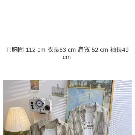
运送方式
4. 订单成立30分钟内，如未前往确认交易或遇审核未通过，订单将自动取
3. 訂單確認後不需事先繳費，商品會配送至您的指定地址。
消。如遇 “转专审核”未通过状况，表示未达系统评分，恕无法说明评估内
4. 下訂完成後，您的手機會收到一封繳費通知簡訊，APP會員則會收到
全家取貨付款
容。
AFTEE APP推播通知。
【缴款方式说明】
每笔NT$45
5. 收到商品當下無需繳費，確認無誤後，請再利用繳費通知簡訊或AFTEE
1. 分期款项不并入电信账单，“大哥付你分期”于每月结算日后寄送缴费提醒
APP於四大便利商店‧ATM/網銀等方式進行付款。
短信。
付款 後全家取貨
2. 通过短信链接打开账单后，可选择 “超商条码／台湾大直营门市／银行转
請留意繳費期限為 14 天。唯有下載 AFTEE App 成為 AFTEE 會員者方能享
每笔NT$45
账／街口支付／iPASS MONEY”等通路缴费。
有最長 45 天內付款之服務。
F:胸圍 112 cm 衣長63 cm 肩寬 52 cm 袖長49
7-11取貨付款
【注意事项】
繳費期限，為商家向您請款的時間，再加上使用AFTEE可延長的天數所計算
cm
1. 本服务系由 “台湾大哥大股份有限公司”所提供，让用户于交易时，得通过
每笔NT$45，满NT$499(含以上)免运费
出。使用AFTEE下訂可以延長您收到商品前的繳費天數，但無法保證一定能
本服务购买商品或服务，并由商店将买卖／分期付款买卖价金债权让与本公
夠在期限內收到商品(例如:預購商品或預計到貨時間較長者)。因此無論收到
司后，依约使用本公司账单缴交账款。
付款 後7-11取貨
商品與否，仍需要請您在AFTEE規定的時間內完成繳費。
2. 基于同意付款使用 “大哥付你分期”之契约关系目的，商店将以您的个人资
每笔NT$45，满NT$499(含以上)免运费
料（包含姓名、电话或地址）提供予台湾大哥大进项收集、处理及利用，由
二、付款限制
台湾大哥大与本人进行分期账单所需资料之确认、核对及更正。
1. 初次使用 AFTEE 時，將依認證結果及本公司審查結果，核予每個人不同
宅配
3. 完整用户服务条款，请详阅以下链接：
https://oppay.tw/userRule
之上限額度
2. 結帳金額須大於NT$30
每笔NT$70，满NT$499(含以上)免运费
3. 目前僅支援台灣會員
三、聲明條款
「AFTEE先享後付」(下稱本服務)乃由恩沛科技股份有限公司(下稱 AFTEE )
所提供，並由 AFTEE 向您收取款項。因使用本服務所須提供之個人資料(包
含但不限於訂購人姓名、電話，收件人姓名、電話、收件地址)，將交付予