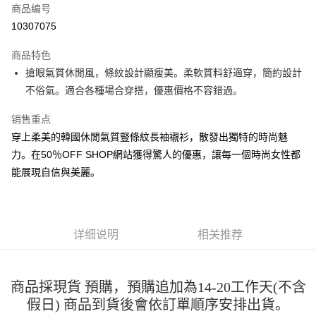
商品编号
超商取货付款
10307075
LINE Pay
商品特色
Apple Pay
搶眼氣質休閒風，條紋設計顯瘦美。柔軟質料舒適穿，簡約設計
不俗氣。適合各種場合穿搭，優惠價格不容錯過。
街口支付
销售重点
悠遊付
穿上柔美的韓國休閒氣質豎條紋長袖襯衫，散發出獨特的時尚魅
Google Pay
力。在50％OFF SHOP網站獲得驚人的優惠，讓每一個時尚女性都
能展現自信與美麗。
Plus PAY
大哥付你分期
相关说明
【大哥付你分期使用说明】
详细说明
相关推荐
AFTEE先享后付
1. 本服务由台湾大哥大提供，电信用户可立即使用无须另外申请。（限个人
月租型门号，不开放公司户及预付卡使用）
相关说明
2. 付款方式选择 “大哥付你分期”，订单成立后会自动跳转到大哥付的交易流
一、關於 AFTEE先享後付
程，验证手机门号后，选择欲分期的期数、缴款截止日，确认付款后即完成
商品採現貨 預購，預購追加為14-20工作天(不含
ATM付款
1. 於付款方式選擇AFTEE先享後付，將跳出AFTEE先享後付手機驗證視
交易。
窗。
假日) 商品到貨後會依訂單順序安排出貨。
3. 实际核准额度、可分期数及费用金额请依后续交易确认页面所载为准。
2. 進行簡訊驗證之後，即可完成結帳手續。