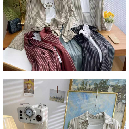
AFTEE 於本服務必要服務範圍內運用。關於 AFTEE 對於個人資料之蒐集、
處理、利用，詳參 AFTEE 官網之『個人資料蒐集、處理及利用告知聲明』
（
https://aftee.tw/privacypolicy/
）。
若款項超過繳費期限，將根據當次的金額加收年利率 16% 的逾期滯納金。
未成年的使用者，請事先徵得法定代理人或監護人之同意方可使用
AFTEE。
若您對於個人資料之處理、利用有任何疑問，或欲行使相關法律權利，請聯
繫恩沛科技股份有限公司。若您不同意我們將上開所示之個人資料，連同必
要之購買訂單資訊提供予 AFTEE ，或讓 AFTEE 蒐集處理利用您的個人資
料，請勿選用本服務。