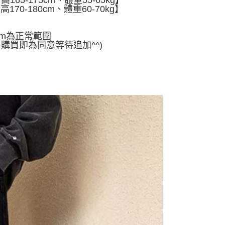
165-175cm、體重55-65kg】
頁面，進行簡訊認證並確認金額後，即可完成結帳。
付／iPASS MONEY」等通路繳費。
170-180cm、體重60-70kg】
家取貨
成立數日內，您將收到繳費通知簡訊。
費通知簡訊後14天內，點擊此簡訊中的連結，可透過四大超商
5
項】
網路銀行／等多元方式進行付款，方視為交易完成。
係由「台灣大哥大股份有限公司」（以下簡稱本公司）所提供，讓
cm為正常範圍
：結帳手續完成當下不需立刻繳費，但若您需要取消訂單，請聯
付款
易時，得透過本服務購買商品或服務，並由商店將買賣／分期付
，購買即為同意等待追加^^)
的店家。未經商家同意取消之訂單仍視為有效，需透過AFTEE
金債權讓與本公司後，依約使用本公司帳單繳交帳款。
繳納相關費用。
5，滿NT$499(含以上)免運費
意付款使用「大哥付你分期」之契約關係目的，商店將以您的個人
否成功請以「AFTEE先享後付 」之結帳頁面顯示為準，若有關於
含姓名、電話或地址）提供予台灣大哥大進項蒐集、處理及利
功／繳費後需取消欲退款等相關疑問，請聯繫「AFTEE先享後
11取貨
公司與您本人進行分期帳單所需資料之確認、核對及更正。
援中心」
https://netprotections.freshdesk.com/support/home
5，滿NT$499(含以上)免運費
戶服務條款，請詳閱以下連結：
https://oppay.tw/userRule
項】
恩沛科技股份有限公司提供之「AFTEE先享後付」服務完成之
依本服務之必要範圍內提供個人資料，並將交易相關給付款項請
0，滿NT$499(含以上)免運費
讓予恩沛科技股份有限公司。
個人資料處理事宜，請瀏覽以下網址：
ee.tw/terms/#terms3
年的使用者請事先徵得法定代理人或監護人之同意方可使用
E先享後付」，若未經同意申辦者引起之損失，本公司不負相關責
AFTEE先享後付」時，將依據個別帳號之用戶狀況，依本公司
核予不同之上限額度；若仍有額度不足之情形，本公司將視審查
用戶進行身份認證。
一人註冊多個帳號或使用他人資訊註冊。若發現惡意使用之情
科技股份有限公司將有權停止該用戶之使用額度並採取法律行