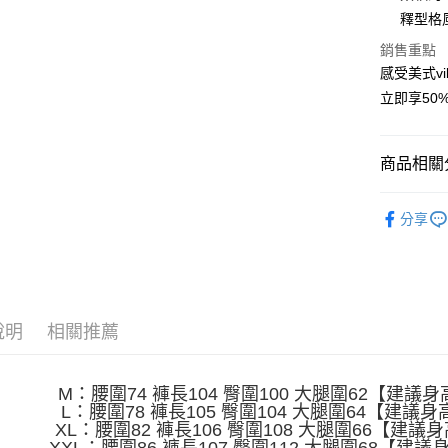
Apple Pay
釋型格
街口支付
銷售重點
感受美式v
悠遊付
立即享50
Google Pa
全盈+PAY
商品相關分
大哥付你
男裝
長
相關說明
分享
【大哥付
AFTEE先
1.本服務
2.付款方
相關說明
流程，驗
【關於「A
ATM付款
完成交易
AFTEE
3.實際核
便利好安
說明
相關推薦
4.訂單成
１．簡單
消。如遇
２．便利
運送方式
無法說明
３．安心
【繳款方
M：腰圍74 褲長104 臀圍100 大腿圍62【建議身高1
全家取貨
1.分期款
L：腰圍78 褲長105 臀圍104 大腿圍64【建議身高1
【「AFT
醒簡訊。
XL：腰圍82 褲長106 臀圍108 大腿圍66【建議身高1
每筆NT$4
１．於結帳
2.透過簡