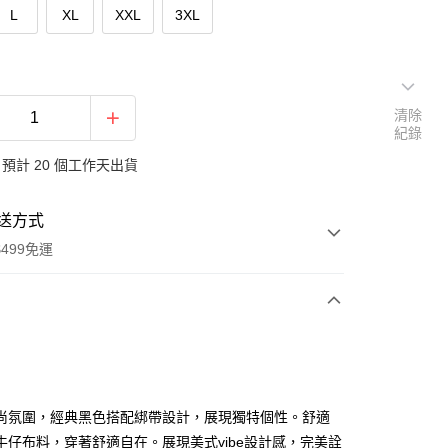
L
XL
XXL
3XL
清除
紀錄
預計 20 個工作天出貨
送方式
499免運
次付款
付款
尚氛圍，經典黑色搭配綁帶設計，展現獨特個性。舒適
牛仔布料，穿著舒適自在。展現美式vibe設計感，完美詮