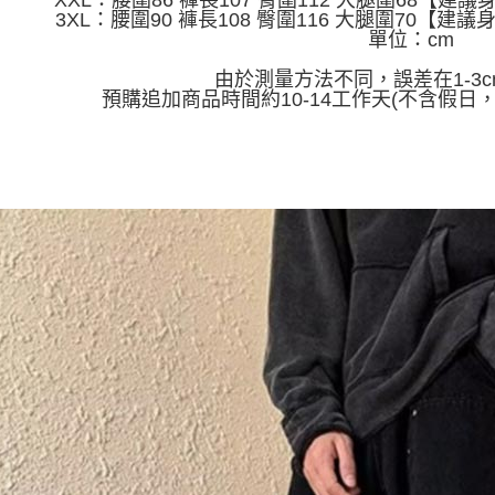
XXL：腰圍86 褲長107 臀圍112 大腿圍68【建議身高
付」結帳
帳／街口支
3XL：腰圍90 褲長108 臀圍116 大腿圍70【建議身高
付款 後全
２．訂單
單位：cm
３．收到繳
每筆NT$4
【注意事
／ATM／
1.本服務
由於測量方法不同，誤差在1-3
※ 請注意
7-11取貨
用戶於交
預購追加商品時間約10-14工作天(不含假日
絡購買商品
款買賣價
先享後付
每筆NT$4
2.基於同
※ 交易是
資料（包
是否繳費成
付款 後7-
用，由本
付客戶支
每筆NT$4
3.完整用
【注意事
宅配
１．透過由
交易，需
每筆NT$7
求債權轉
２．關於
https://aft
３．未成
「AFTE
任。
４．使用「
即時審查
結果請求
５．嚴禁
形，恩沛