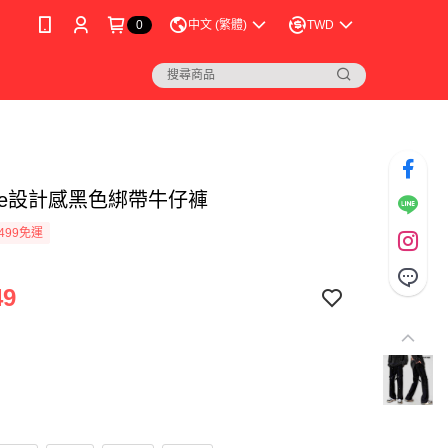
0
中文 (繁體)
TWD
ibe設計感黑色綁帶牛仔褲
499免運
49