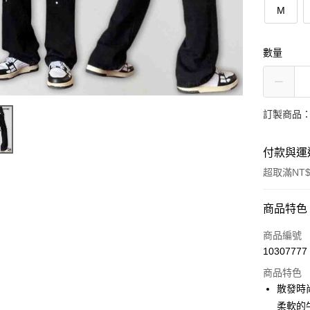
M
數量
訂製商品：
付款與運
超取滿NT$
付款方式
商品特色
信用卡一
商品編號
10307777
超商取貨
商品特色
LINE Pay
散發時
柔軟的