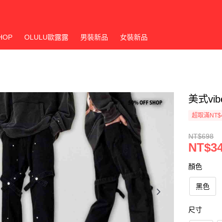
HOP
OLULU歐露露
男裝新品
女裝新品
美式v
超取滿NT$
NT$698
NT$3
顏色
黑色
尺寸