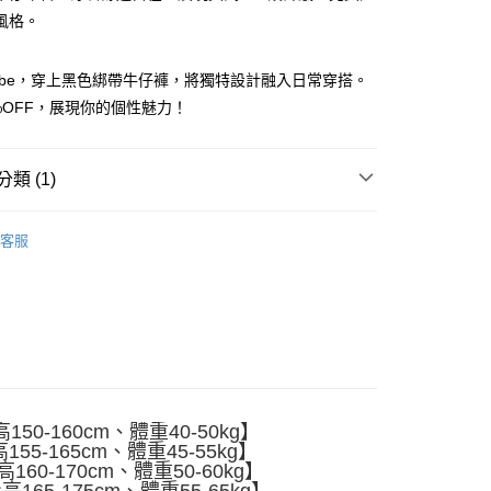
風格。
ibe，穿上黑色綁帶牛仔褲，將獨特設計融入日常穿搭。
%OFF，展現你的個性魅力！
y
類 (1)
分期
褲
客服
你分期使用說明】
享後付
由台灣大哥大提供，台灣大哥大用戶可立即使用無須另外申請。
式選擇「大哥付你分期」，訂單成立後會自動跳轉到大哥付的交易
證手機門號後，選擇欲分期的期數、繳款截止日，確認付款後即
FTEE先享後付」】
。
先享後付是「在收到商品之後才付款」的支付方式。 讓您購物簡單
准額度、可分期數及費用金額請依後續交易確認頁面所載為準。
心！
立30分鐘內，如未前往確認交易或遇審核未通過，訂單將自動取
：不需註冊會員、不需綁卡、不需儲值。
「轉專審核」未通過狀況，表示未達大哥付你分期系統評分，恕
：只要手機號碼，簡訊認證，即可結帳。
評估內容。
：先確認商品／服務後，再付款。
式說明】
50-160cm、體重40-50kg】
付款
項不併入電信帳單，「大哥付你分期」於每月結算日後寄送繳費提
55-165cm、體重45-55kg】
EE先享後付」結帳流程】
60-170cm、體重50-60kg】
5
方式選擇「AFTEE先享後付」後，將跳轉至「AFTEE先享後
訊連結打開帳單後，可選擇「超商條碼／台灣大直營門市／銀行轉