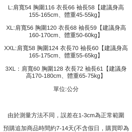
Later selepas pesanan dibuat. Anda perlu mengesahkan nombor telefon
3. Tiada bayaran diperlukan apabila pesanan disahkan. Produk akan
mudah alih anda, memilih bilangan ansuran, dan menetapkan tarikh
L:肩寬54 胸圍116 衣長66 袖長58【建議身高
dihantar ke alamat yang ditetapkan.
全家取貨付款
akhir pembayaran. Transaksi akan dianggap selesai setelah pembayaran
4. Setelah pesanan disahkan, anda akan menerima SMS pembayaran
155-165cm、體重45-55kg】
disahkan.
NT$45/pesanan
manakala ahli aplikasi akan menerima pemberitahuan tolak aplikasi
AFTEE.
XL:肩寬56 胸圍120 衣長68 袖長59【建議身高
Had kredit yang diluluskan, tempoh ansuran yang tersedia, dan yuran
付款 後全家取貨
5. Tiada bayaran diperlukan apabila anda menerima produk. Sila buat
yang dikenakan adalah tertakluk kepada maklumat yang dinyatakan
160-170cm、體重50-60kg】
pembayaran di empat kedai serbaneka utama, ATM atau perbankan
NT$45/pesanan
pada halaman pengesahan transaksi seterusnya.
dalam talian dengan SMS pembayaran atau pemberitahuan tolak aplikasi
AFTEE.
7-11取貨付款
XXL:肩寬58 胸圍124 衣長70 袖長60【建議身高
Jika transaksi tidak disahkan dalam masa 30 minit selepas pesanan
dibuat, atau jika permohonan gagal dalam proses semakan, pesanan
165-175cm、體重55-65kg】
NT$45/pesanan | Penghantaran percuma untuk pesanan
Sila ambil perhatian bahawa tempoh pembayaran adalah 14 hari. Walau
akan dibatalkan secara automatik. Jika permohonan gagal pada
bagaimanapun, bagi mereka yang telah memuat turun Aplikasi AFTEE
NT$499 atau lebih
peringkat "semakan manual", ini bermakna kriteria pemarkahan sistem
dan mendaftar sebagai ahli AFTEE boleh menikmati tempoh pembayaran
3XL：肩寬60 胸圍128 衣長72 袖長61【建議身
tidak dipenuhi; butiran penilaian khusus tidak akan didedahkan.
sehingga 45 hari.
付款 後7-11取貨
高170-180cm、體重65-75kg】
[Arahan Pembayaran]
NT$45/pesanan | Penghantaran percuma untuk pesanan
Tempoh pembayaran dikira dari masa kedai meminta pembayaran anda,
ditambah dengan bilangan hari yang boleh dilanjutkan oleh AFTEE. Anda
單位:公分
NT$499 atau lebih
Pembayaran ansuran melalui OP Pay Later akan dibilkan secara
boleh melanjutkan tempoh pembayaran anda sebelum anda menerima
berasingan dan tidak termasuk dalam bil telekom anda. SMS peringatan
pesanan. Walau bagaimanapun, tiada jaminan bahawa anda boleh
宅配
pembayaran akan dihantar selepas kitaran bil bulanan.
menerima pesanan anda semasa tempoh pembayaran (cth.: produk
NT$70/pesanan | Penghantaran percuma untuk pesanan
prapesanan atau produk yang mungkin mengambil masa yang lebih
Selepas mengakses bil melalui pautan dalam SMS, anda boleh
由於測量方法不同，誤差在1-3cm為正常範圍
NT$499 atau lebih
lama untuk dihantar). Oleh itu, anda dikehendaki membuat pembayaran
menyelesaikan pembayaran anda melalui salah satu saluran berikut: kod
kepada AFTEE dalam tempoh sama ada anda menerima pesanan.
bar kedai serbaneka, kedai runcit Taiwan Mobile, pemindahan bank,
預購追加商品時間約7-14天(不含假日，購買即為
JKOPay, atau iPASS MONEY.
Kedua, Sekatan Pembayaran