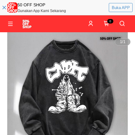
50 OFF SHOP
Buka APP
Gunakan App Kami Sekarang
0
1
/
1