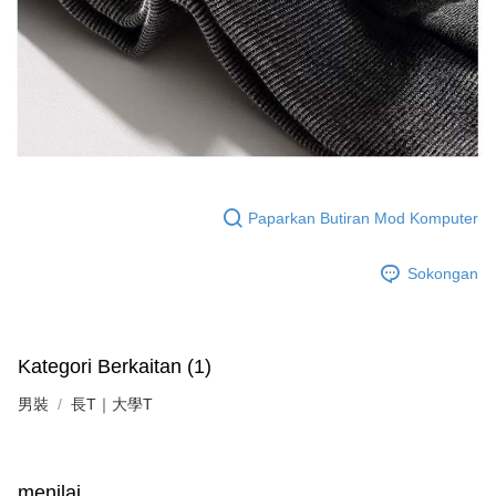
Paparkan Butiran Mod Komputer
Sokongan
Kategori Berkaitan (1)
男裝
長T｜大學T
menilai