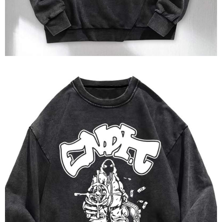
dan kad prabayar)
peribadi yang disenaraikan seperti di atas akan dikumpul dan digunakan
2. Pilihan kaedah pembayaran "Pembayaran Ansuran Gogo", selepas
oleh AFTEE, sila jangan gunakan perkhidmatan ini.
pesanan ditubuhkan, akan secara automatik dialihkan ke proses
transaksi Gogo, selepas pengesahan nombor telefon, pilih bilangan
ansuran yang diingini, tarikh akhir pembayaran, dan setelah
mengesahkan pembayaran, transaksi akan selesai.
3. Jumlah kelulusan sebenar, bilangan ansuran dan jumlah bayaran
adalah berdasarkan halaman pengesahan transaksi seterusnya.
4. Dalam masa 30 minit selepas pesanan ditubuhkan, jika tidak pergi
untuk mengesahkan transaksi atau jika tidak lulus semakan, pesanan
akan dibatalkan secara automatik. Jika terdapat situasi "pindah untuk
semakan khusus" yang tidak lulus, ini menunjukkan bahawa sistem
penilaian tidak mencukupi, tiada penjelasan mengenai kandungan
penilaian boleh diberikan.
【Penerangan Kaedah Pembayaran】
1. Pembayaran ansuran tidak digabungkan dalam bil telekomunikasi,
"Pembayaran Ansuran Gogo" akan menghantar SMS peringatan
pembayaran selepas tarikh penyelesaian bulanan.
2. Melalui pautan SMS untuk membuka bil, anda boleh memilih untuk
membayar melalui "Kod bar kedai serbaneka / Kedai rasmi Taiwan
Mobile / Pemindahan bank / Pembayaran J街口 / iPASS MONEY" dan
saluran lain.
【Nota Penting】