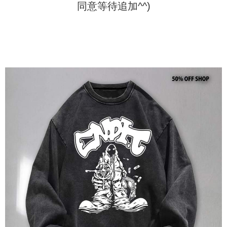
同意等待追加^^)
1. Jumlah yang diperakui untuk pengguna kali pertama boleh sehingga
[Nota Penting]
NT$10,000. Amaun diperakui sebenar yang diluluskan akan berdasarkan
keputusan pensijilan dan semakan oleh AFTEE.
Perkhidmatan ini disediakan oleh Taiwan Mobile Co., Ltd. (“Syarikat”),
2. Amaun perbelanjaan minimum mestilah lebih besar daripada NT$20.
yang membolehkan pelanggan membeli barangan atau perkhidmatan
3. Pada masa ini hanya tersedia untuk ahli Taiwan.
melalui perkhidmatan ini pada masa transaksi. Hasil daripada pembelian
atau pembayaran ansuran akan dipindahkan oleh peniaga kepada
Ketiga, Syarat Perkhidmatan
Syarikat, dan pelanggan hendaklah membuat pembayaran mengikut
Perkhidmatan AFTEE Beli Sekarang Bayar Kemudian disediakan oleh NP
perjanjian menggunakan sistem bil Syarikat.
Taiwan, Inc. dan AFTEE akan membuat bil kepada pengguna. AFTEE
akan menggunakan data peribadi yang dikumpul (termasuk nama
Untuk memenuhi hubungan kontrak yang terjalin melalui persetujuan
pembeli, no. telefon, nama penerima, no. telefon, alamat penerima) untuk
penggunaan OP Pay Later, peniaga akan memberikan maklumat peribadi
penggunaan perkhidmatan. Sila rujuk kepada "Penyata Pengumpulan
anda (termasuk nama, nombor telefon, atau alamat) kepada Syarikat bagi
Data Peribadi, Pemprosesan, Penggunaan"
tujuan pengumpulan, pemprosesan dan penggunaan data yang
(https://aftee.tw/privacypolicy/
) untuk maklumat lanjut.
diperlukan untuk pengebilan ansuran, termasuk pengesahan,
pengesahan semula dan pembetulan.
Jumlah yang diperakui untuk pengguna kali pertama yang lulus
kelulusan boleh sehingga NT$10,000. Jika pengguna tidak membuat
Untuk terma perkhidmatan penuh, sila rujuk pautan berikut:
pembayaran dalam tempoh tersebut, yuran pembayaran lewat sebanyak
https://oppay.tw/userRule
" target="_blank" class="link revert-
20% setahun akan dikenakan. Pengguna bawah umur dikehendaki
style">https://oppay.tw/userRule
mendapatkan kebenaran daripada ibu bapa atau penjaga yang sah
untuk menggunakan AFTEE.
【Panduan Penggunaan Pembayaran Ansuran Gogo】
1. Perkhidmatan ini disediakan oleh Taiwan Mobile, pengguna telefon
Sila hubungi NP Taiwan Inc. di
cs_tw@netprotections.co.jp
jika anda
mudah alih boleh segera menggunakan tanpa perlu memohon lagi.
mempunyai sebarang kebimbangan mengenai pemprosesan dan
(Hanya untuk nombor langganan peribadi, tidak terbuka untuk syarikat
penggunaan pada data peribadi. Jika anda tidak bersetuju dengan data