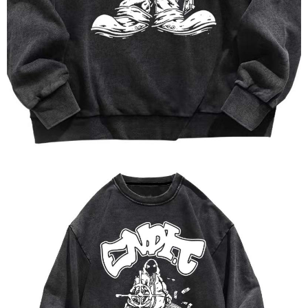
1. Perkhidmatan ini disediakan oleh "Taiwan Mobile Co., Ltd." untuk
membolehkan pengguna membeli produk atau perkhidmatan melalui
perkhidmatan ini semasa transaksi, dan kedai akan menyerahkan hak
tuntutan harga jual/beli ansuran kepada syarikat ini untuk membayar bil
menggunakan bil syarikat ini.
2. Berdasarkan tujuan kontrak persetujuan pembayaran menggunakan
"Pembayaran Ansuran Gogo", kedai akan memberikan maklumat peribadi
anda (termasuk nama, telefon atau alamat) kepada Taiwan Mobile untuk
pengumpulan, pemprosesan dan penggunaan, untuk pengesahan,
semakan dan pembetulan data yang diperlukan untuk bil ansuran oleh
Taiwan Mobile.
3. Sila baca syarat perkhidmatan pengguna secara lengkap melalui
pautan berikut: https://oppay.tw/userRule