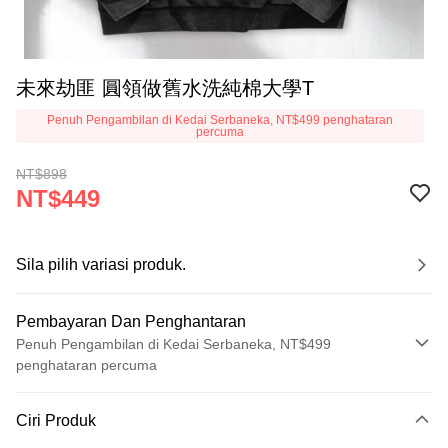
未來劫匪 圓領做舊水洗純棉大學T
Penuh Pengambilan di Kedai Serbaneka, NT$499 penghataran
percuma
NT$898
NT$449
Sila pilih variasi produk.
Pembayaran Dan Penghantaran
Penuh Pengambilan di Kedai Serbaneka, NT$499
penghataran percuma
Kaedah Pembayaran
Ciri Produk
Kad Kredit (Bayaran Penuh)