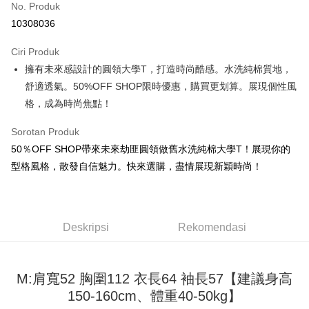
No. Produk
Pengambilan di Kedai Serbaneka
10308036
LINE Pay
Ciri Produk
Apple Pay
擁有未來感設計的圓領大學T，打造時尚酷感。水洗純棉質地，
舒適透氣。50%OFF SHOP限時優惠，購買更划算。展現個性風
JKOPAY
格，成為時尚焦點！
Easy Wallet
Sorotan Produk
Google Pay
50％OFF SHOP帶來未來劫匪圓領做舊水洗純棉大學T！展現你的
Plus PAY
型格風格，散發自信魅力。快來選購，盡情展現新穎時尚！
OP Pay Later
Deskripsi
[Terma Penggunaan untuk OP Pay Later]
Deskripsi
Rekomendasi
AFTEE
Perkhidmatan ini disediakan oleh Taiwan Mobile dan tersedia untuk
Deskripsi
pengguna Taiwan Mobile tanpa memerlukan permohonan tambahan.
Pertama, Mengenai Perkhidmatan AFTEE Beli Sekarang Bayar Kemudian
Pemindahan ATM
M:肩寬52 胸圍112 衣長64 袖長57【建議身高
1. Dengan memilih AFTEE sebagai kaedah pembayaran, mesej
Jika anda memilih OP Pay Later sebagai kaedah pembayaran, sistem
pengesahan AFTEE akan muncul.
150-160cm、體重40-50kg】
akan mengarahkan anda secara automatik ke proses transaksi OP Pay
2. Anda boleh meneruskan pembayaran selepas pengesahan SMS.
Pilihan Penghantaran