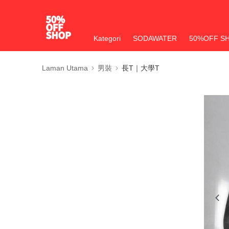
Kategori
SODAWATER
50%OFF S
Laman Utama
男裝
長T｜大學T