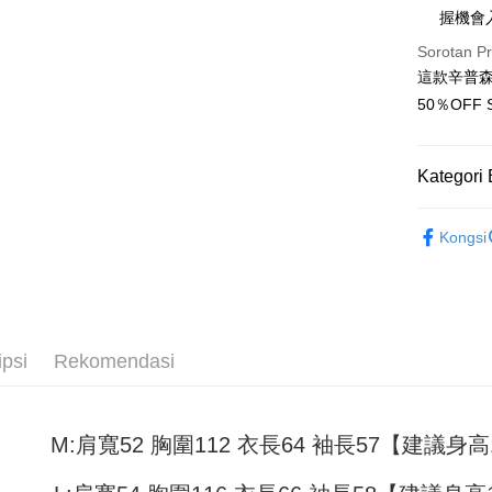
握機會
JKOPAY
Sorotan P
Easy Walle
這款辛普森
50％OF
Google Pa
Plus PAY
Kategori 
OP Pay La
男裝
長
Deskripsi
Kongsi
[Terma Pe
AFTEE
Perkhidmat
Deskripsi
pengguna 
Pertama, 
Pemindah
Kemudian
Jika anda 
1. Dengan
ipsi
Rekomendasi
akan menga
pengesaha
Later sele
2. Anda b
Pilihan 
mudah alih
3. Tiada b
akhir pemb
dihantar k
全家取貨
M:肩寬52 胸圍112 衣長64 袖長57【建議身高15
pembayara
4. Setela
NT$45/pe
manakala a
Had kredit
AFTEE.