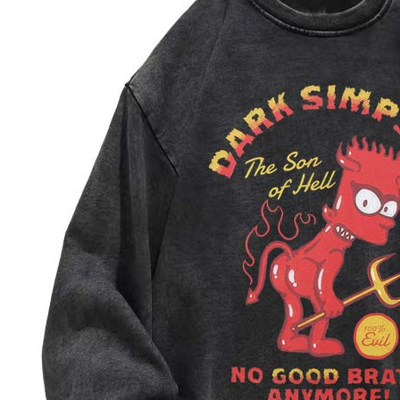
"Pembayar
peribadi a
Mobile un
pengesahan
ansuran ol
3. Sila ba
pautan beri