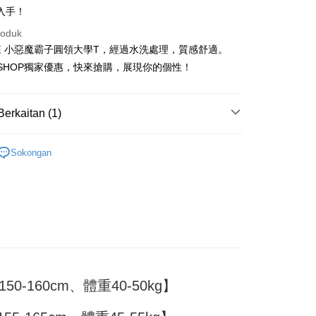
入手！
roduk
t
 小惡魔霸子圓領大學T，經過水洗處理，質感舒適。
F SHOP獨家優惠，快來搶購，展現你的個性！
y
Berkaitan (1)
ter
T｜大學T
Sokongan
nggunaan untuk OP Pay Later]
an ini disediakan oleh Taiwan Mobile dan tersedia untuk
Taiwan Mobile tanpa memerlukan permohonan tambahan.
Mengenai Perkhidmatan AFTEE Beli Sekarang Bayar
an ATM
memilih OP Pay Later sebagai kaedah pembayaran, sistem
 memilih AFTEE sebagai kaedah pembayaran, mesej
rahkan anda secara automatik ke proses transaksi OP Pay
n AFTEE akan muncul.
pas pesanan dibuat. Anda perlu mengesahkan nombor telefon
oleh meneruskan pembayaran selepas pengesahan SMS.
Penghantaran
 anda, memilih bilangan ansuran, dan menetapkan tarikh
ayaran diperlukan apabila pesanan disahkan. Produk akan
ayaran. Transaksi akan dianggap selesai setelah
e alamat yang ditetapkan.
付款
0-160cm、體重40-50kg】
n disahkan.
h pesanan disahkan, anda akan menerima SMS pembayaran
sanan
hli aplikasi akan menerima pemberitahuan tolak aplikasi
 yang diluluskan, tempoh ansuran yang tersedia, dan yuran