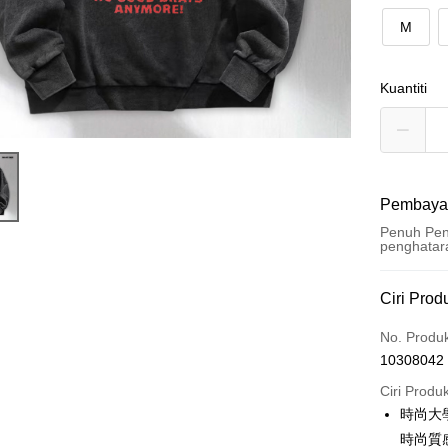
M
Kuantiti
Pembaya
Penuh Pen
penghatar
Kaedah 
Ciri Prod
Kad Kredi
No. Produ
10308042
Pengambil
Ciri Produ
LINE Pay
時尚大
時尚質
Apple Pay