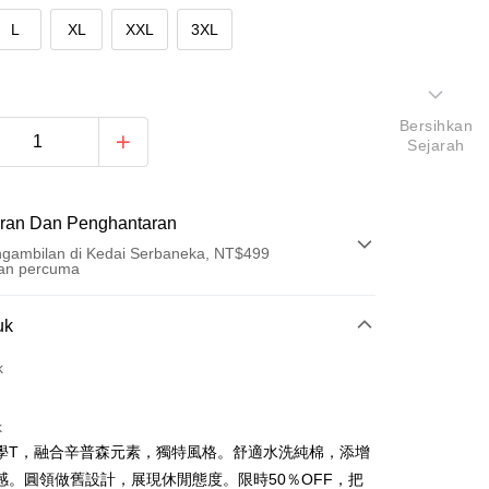
L
XL
XXL
3XL
Bersihkan
Sejarah
ran Dan Penghantaran
gambilan di Kedai Serbaneka, NT$499
an percuma
Pembayaran
uk
t (Bayaran Penuh)
k
an di Kedai Serbaneka
k
學T，融合辛普森元素，獨特風格。舒適水洗純棉，添增
感。圓領做舊設計，展現休閒態度。限時50％OFF，把