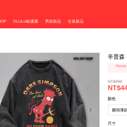
HOP
OLULU歐露露
男裝新品
女裝新品
辛普森
Penuh 
NT$898
NT$4
顏色
圓領薄
尺寸