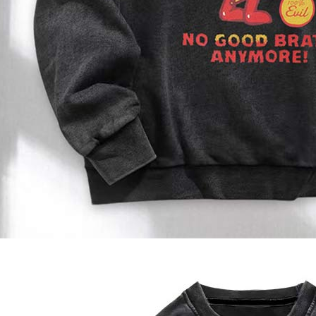
3. Jumlah 
adalah ber
4. Dalam m
untuk meng
akan dibat
semakan kh
penilaian 
penilaian 
【Peneran
1. Pembaya
"Pembayar
pembayaran
2. Melalui
membayar m
Mobile / 
saluran lai
【Nota Pe
1. Perkhid
membolehk
perkhidmat
tuntutan h
menggunaka
2. Berdas