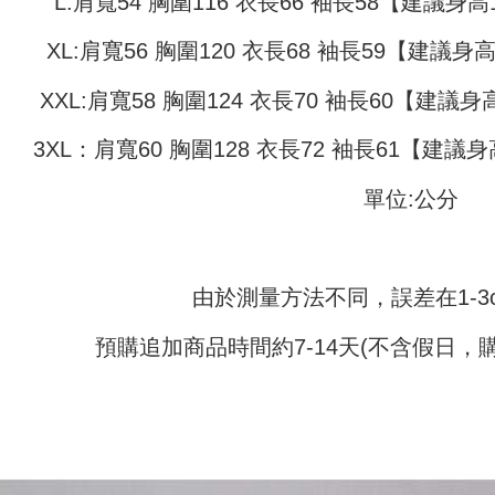
L:肩寬54 胸圍116 衣長66 袖長58【建議身高15
付款 後全
yang diken
5. Tiada b
pada hala
pembayara
NT$45/pe
XL:肩寬56 胸圍120 衣長68 袖長59【建議身高1
dalam tal
Jika trans
aplikasi A
7-11取貨
dibuat, at
XXL:肩寬58 胸圍124 衣長70 袖長60【建議身高1
akan dibat
NT$45/pes
Sila ambil
peringkat 
bagaimanap
NT$499 at
3XL：肩寬60 胸圍128 衣長72 袖長61【建議身高
tidak dipe
dan mendaf
pembayara
付款 後7-
[Arahan P
單位:公分
NT$45/pes
Tempoh pe
Pembayaran
ditambah d
NT$499 at
berasingan
Anda bole
pembayaran
menerima 
宅配
boleh men
由於測量方法不同，誤差在1-3
NT$70/pes
Selepas me
produk pr
menyelesai
lebih lama
NT$499 at
預購追加商品時間約7-14天(不含假日，
kod bar ke
pembayara
JKOPay, a
pesanan.
[Nota Pent
Kedua, Se
1. Jumlah 
Perkhidmata
NT$10,000.
yang memb
berdasarka
melalui pe
2. Amaun p