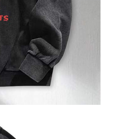
kelulusan sebenar, bilangan ansuran dan jumlah bayaran
dasarkan halaman pengesahan transaksi seterusnya.
asa 30 minit selepas pesanan ditubuhkan, jika tidak pergi
esahkan transaksi atau jika tidak lulus semakan, pesanan
alkan secara automatik. Jika terdapat situasi "pindah untuk
usus" yang tidak lulus, ini menunjukkan bahawa sistem
tidak mencukupi, tiada penjelasan mengenai kandungan
boleh diberikan.
gan Kaedah Pembayaran】
ran ansuran tidak digabungkan dalam bil telekomunikasi,
an Ansuran Gogo" akan menghantar SMS peringatan
 selepas tarikh penyelesaian bulanan.
 pautan SMS untuk membuka bil, anda boleh memilih untuk
elalui "Kod bar kedai serbaneka / Kedai rasmi Taiwan
Pemindahan bank / Pembayaran J街口 / iPASS MONEY" dan
n.
nting】
matan ini disediakan oleh "Taiwan Mobile Co., Ltd." untuk
an pengguna membeli produk atau perkhidmatan melalui
an ini semasa transaksi, dan kedai akan menyerahkan hak
arga jual/beli ansuran kepada syarikat ini untuk membayar bil
n bil syarikat ini.
arkan tujuan kontrak persetujuan pembayaran menggunakan