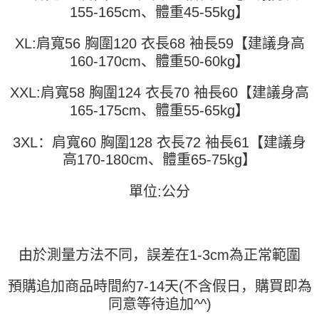
全家取貨付款
容。
155-165cm、體重45-55kg】
AFTEE APP推播通知。
【缴款方式说明】
每笔NT$45
5. 收到商品當下無需繳費，確認無誤後，請再利用繳費通知簡訊或AFTEE
1. 分期款项不并入电信账单，“大哥付你分期”于每月结算日后寄送缴费提醒
APP於四大便利商店‧ATM/網銀等方式進行付款。
XL:肩寬56 胸圍120 衣長68 袖長59【建議身高
短信。
付款 後全家取貨
2. 通过短信链接打开账单后，可选择 “超商条码／台湾大直营门市／银行转
160-170cm、體重50-60kg】
請留意繳費期限為 14 天。唯有下載 AFTEE App 成為 AFTEE 會員者方能享
每笔NT$45
账／街口支付／iPASS MONEY”等通路缴费。
有最長 45 天內付款之服務。
XXL:肩寬58 胸圍124 衣長70 袖長60【建議身高
7-11取貨付款
【注意事项】
繳費期限，為商家向您請款的時間，再加上使用AFTEE可延長的天數所計算
165-175cm、體重55-65kg】
1. 本服务系由 “台湾大哥大股份有限公司”所提供，让用户于交易时，得通过
每笔NT$45，满NT$499(含以上)免运费
出。使用AFTEE下訂可以延長您收到商品前的繳費天數，但無法保證一定能
本服务购买商品或服务，并由商店将买卖／分期付款买卖价金债权让与本公
夠在期限內收到商品(例如:預購商品或預計到貨時間較長者)。因此無論收到
司后，依约使用本公司账单缴交账款。
3XL：肩寬60 胸圍128 衣長72 袖長61【建議身
付款 後7-11取貨
商品與否，仍需要請您在AFTEE規定的時間內完成繳費。
2. 基于同意付款使用 “大哥付你分期”之契约关系目的，商店将以您的个人资
高170-180cm、體重65-75kg】
每笔NT$45，满NT$499(含以上)免运费
料（包含姓名、电话或地址）提供予台湾大哥大进项收集、处理及利用，由
二、付款限制
台湾大哥大与本人进行分期账单所需资料之确认、核对及更正。
1. 初次使用 AFTEE 時，將依認證結果及本公司審查結果，核予每個人不同
宅配
3. 完整用户服务条款，请详阅以下链接：
https://oppay.tw/userRule
單位:公分
之上限額度
2. 結帳金額須大於NT$30
每笔NT$70，满NT$499(含以上)免运费
3. 目前僅支援台灣會員
三、聲明條款
由於測量方法不同，誤差在1-3cm為正常範圍
「AFTEE先享後付」(下稱本服務)乃由恩沛科技股份有限公司(下稱 AFTEE )
所提供，並由 AFTEE 向您收取款項。因使用本服務所須提供之個人資料(包
含但不限於訂購人姓名、電話，收件人姓名、電話、收件地址)，將交付予
預購追加商品時間約7-14天(不含假日，購買即為
AFTEE 於本服務必要服務範圍內運用。關於 AFTEE 對於個人資料之蒐集、
同意等待追加^^)
處理、利用，詳參 AFTEE 官網之『個人資料蒐集、處理及利用告知聲明』