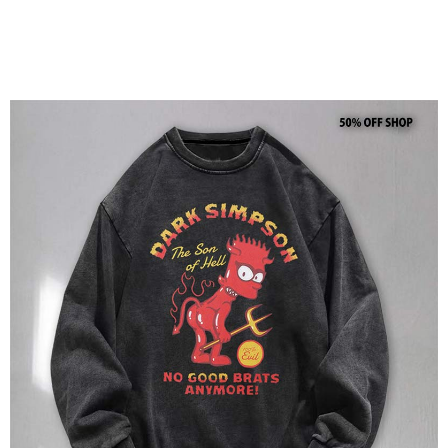
（
https://aftee.tw/privacypolicy/
）。
若款項超過繳費期限，將根據當次的金額加收年利率 16% 的逾期滯納金。
未成年的使用者，請事先徵得法定代理人或監護人之同意方可使用
AFTEE。
若您對於個人資料之處理、利用有任何疑問，或欲行使相關法律權利，請聯
繫恩沛科技股份有限公司。若您不同意我們將上開所示之個人資料，連同必
要之購買訂單資訊提供予 AFTEE ，或讓 AFTEE 蒐集處理利用您的個人資
料，請勿選用本服務。