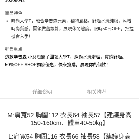
10308042
LINE Pay
商品特色
Apple Pay
時尚大學T，融合辛普森元素，獨特風格。舒適水洗純棉，添增
時尚質感。圓領做舊設計，展現休閒態度。限時50％OFF，把握
街口支付
機會入手！
悠遊付
销售重点
Google Pay
這款辛普森 小惡魔霸子圓領大學T，經過水洗處理，質感舒適。
50％OFF SHOP獨家優惠，快來搶購，展現你的個性！
Plus PAY
大哥付你分期
相关说明
【大哥付你分期使用说明】
详细说明
相关推荐
AFTEE先享后付
1. 本服务由台湾大哥大提供，电信用户可立即使用无须另外申请。（限个人
月租型门号，不开放公司户及预付卡使用）
相关说明
2. 付款方式选择 “大哥付你分期”，订单成立后会自动跳转到大哥付的交易流
一、關於 AFTEE先享後付
程，验证手机门号后，选择欲分期的期数、缴款截止日，确认付款后即完成
M:肩寬52 胸圍112 衣長64 袖長57【建議身高
ATM付款
1. 於付款方式選擇AFTEE先享後付，將跳出AFTEE先享後付手機驗證視
交易。
150-160cm、體重40-50kg】
窗。
3. 实际核准额度、可分期数及费用金额请依后续交易确认页面所载为准。
2. 進行簡訊驗證之後，即可完成結帳手續。
运送方式
4. 订单成立30分钟内，如未前往确认交易或遇审核未通过，订单将自动取
3. 訂單確認後不需事先繳費，商品會配送至您的指定地址。
L:肩寬54 胸圍116 衣長66 袖長58【建議身高
消。如遇 “转专审核”未通过状况，表示未达系统评分，恕无法说明评估内
4. 下訂完成後，您的手機會收到一封繳費通知簡訊，APP會員則會收到