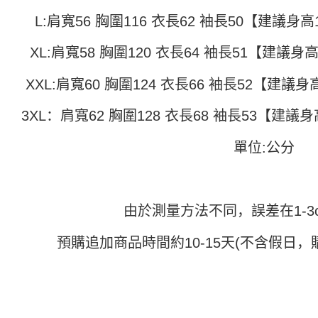
2. 通过
付款 後全
請留意繳費期
L:肩寬56 胸圍116 衣長62 袖長50【建議身高15
账／街口支付
享有最長 
每笔NT$4
【注意事
XL:肩寬58 胸圍120 衣長64 袖長51【建議身高1
繳費期限，
7-11取貨
1. 本服
算出。使用
过本服务
定能夠在期
每笔NT$4
XXL:肩寬60 胸圍124 衣長66 袖長52【建議身高1
本公司后
收到商品與
2. 基于
付款 後7-
资料（包
3XL：肩寬62 胸圍128 衣長68 袖長53【建議身高
二、付款
每笔NT$4
用，由台
1. 初次
3. 完整
之上限額
單位:公分
宅配
2. 結帳金
3. 目前
每笔NT$7
三、聲明
「AFTE
由於測量方法不同，誤差在1-3
)所提供，
(包含但不
預購追加商品時間約10-15天(不含假日，
予 AFT
集、處理、
明』（
http
若款項超過
未成年的