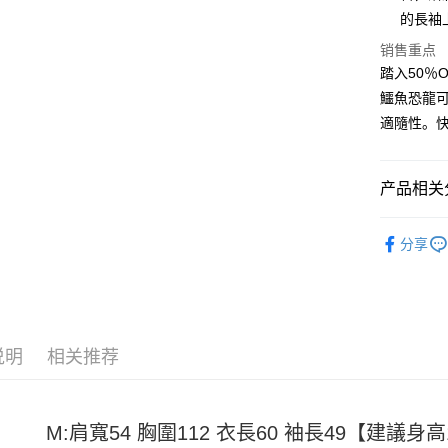
Apple Pay
的長袖
街口支付
销售重点
踏入50％
悠遊付
鱷魚恐龍可
Google Pa
適隨性。
Plus PAY
大哥付你
产品相关分
相关说明
男裝
長
【大哥付
AFTEE先
分享
1. 本服
人月租型
相关说明
2. 付款
一、關於 A
ATM付款
流程，验
1. 於付
完成交易
窗。
3. 实际
2. 進行
说明
相关推荐
4. 订单
3. 訂單
运送方式
消。如遇 
4. 下訂
容。
AFTEE 
全家取貨
【缴款方
5. 收到
1. 分期
M:肩寬54 胸圍112 衣長60 袖長49【建議身高15
每笔NT$4
APP於四
短信。