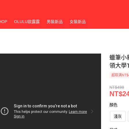
HOP
OLULU歐露露
男裝新品
女裝新品
蠟筆小
領大學T
超取满NT$
NT$498
NT$2
顏色
淺灰