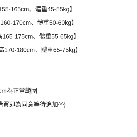
短信链接打开账单后，可选择 “超商条码／台湾大直营门市／银行转
家取貨
限為 14 天。唯有下載 AFTEE App 成為 AFTEE 會員者方能
5-165cm、體重45-55kg】
／iPASS MONEY”等通路缴费。
45 天內付款之服務。
5
项】
60-170cm、體重50-60kg】
為商家向您請款的時間，再加上使用AFTEE可延長的天數所計
付款
务系由 “台湾大哥大股份有限公司”所提供，让用户于交易时，得通
AFTEE下訂可以延長您收到商品前的繳費天數，但無法保證一
购买商品或服务，并由商店将买卖／分期付款买卖价金债权让与
限內收到商品(例如:預購商品或預計到貨時間較長者)。因此無論
5，满NT$499(含以上)免运费
65-175cm、體重55-65kg】
，依约使用本公司账单缴交账款。
否，仍需要請您在AFTEE規定的時間內完成繳費。
同意付款使用 “大哥付你分期”之契约关系目的，商店将以您的个人
11取貨
含姓名、电话或地址）提供予台湾大哥大进项收集、处理及利
170-180cm、體重65-75kg】
限制
5，满NT$499(含以上)免运费
湾大哥大与本人进行分期账单所需资料之确认、核对及更正。
使用 AFTEE 時，將依認證結果及本公司審查結果，核予每個人不同
用户服务条款，请详阅以下链接：
https://oppay.tw/userRule
度
額須大於NT$30
僅支援台灣會員
0，满NT$499(含以上)免运费
條款
E先享後付」(下稱本服務)乃由恩沛科技股份有限公司(下稱 AFTEE
cm為正常範圍
並由 AFTEE 向您收取款項。因使用本服務所須提供之個人資料
限於訂購人姓名、電話，收件人姓名、電話、收件地址)，將交付
購買即為同意等待追加^^)
EE 於本服務必要服務範圍內運用。關於 AFTEE 對於個人資料之蒐
利用，詳參 AFTEE 官網之『個人資料蒐集、處理及利用告知聲
s://aftee.tw/privacypolicy/
）。
繳費期限，將根據當次的金額加收年利率 16% 的逾期滯納金。
使用者，請事先徵得法定代理人或監護人之同意方可使用