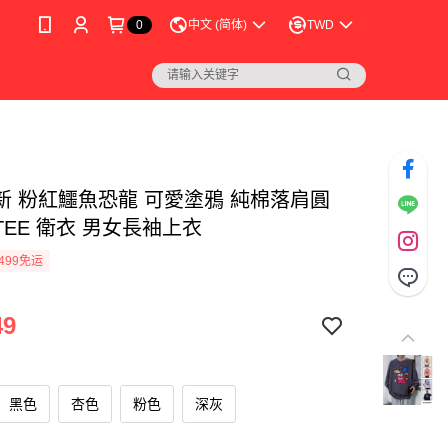
0
中文 (简体)
TWD
新 粉紅鱷魚恐龍 可愛塗鴉 純棉落肩圓
EE 衛衣 男女長袖上衣
499免运
49
黑色
杏色
粉色
深灰