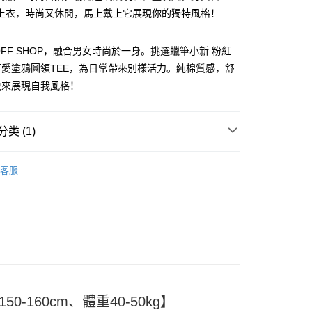
上衣，時尚又休閒，馬上戴上它展現你的獨特風格！
OFF SHOP，融合男女時尚於一身。挑選蠟筆小新 粉紅
愛塗鴉圓領TEE，為日常帶來別樣活力。純棉質感，舒
y
快來展現自我風格！
分期
类 (1)
T｜大學T
你分期使用说明】
享后付
客服
务由台湾大哥大提供，电信用户可立即使用无须另外申请。（限个
门号，不开放公司户及预付卡使用）
方式选择 “大哥付你分期”，订单成立后会自动跳转到大哥付的交易
FTEE先享後付
证手机门号后，选择欲分期的期数、缴款截止日，确认付款后即
款方式選擇AFTEE先享後付，將跳出AFTEE先享後付手機驗證視
。
核准额度、可分期数及费用金额请依后续交易确认页面所载为准。
簡訊驗證之後，即可完成結帳手續。
成立30分钟内，如未前往确认交易或遇审核未通过，订单将自动取
確認後不需事先繳費，商品會配送至您的指定地址。
“转专审核”未通过状况，表示未达系统评分，恕无法说明评估内
完成後，您的手機會收到一封繳費通知簡訊，APP會員則會收到
APP推播通知。
付款
式说明】
商品當下無需繳費，確認無誤後，請再利用繳費通知簡訊或AFTEE
款项不并入电信账单，“大哥付你分期”于每月结算日后寄送缴费提醒
0-160cm、體重40-50kg】
5
大便利商店‧ATM/網銀等方式進行付款。