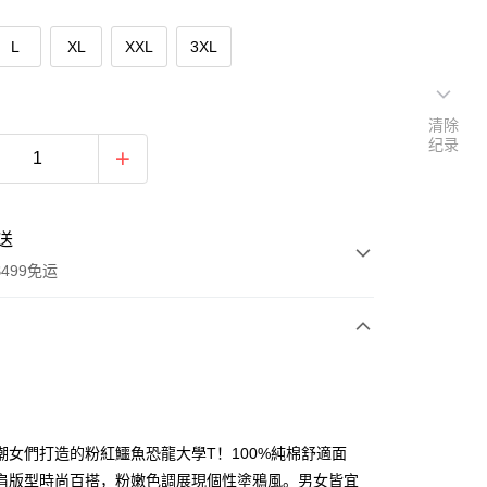
L
XL
XXL
3XL
清除
纪录
送
499免运
次付款
付款
潮女們打造的粉紅鱷魚恐龍大學T！100%純棉舒適面
肩版型時尚百搭，粉嫩色調展現個性塗鴉風。男女皆宜