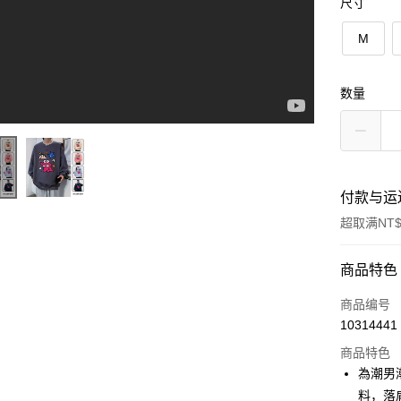
尺寸
M
数量
付款与运
超取满NT$
付款方式
商品特色
信用卡一
商品编号
10314441
超商取货
商品特色
LINE Pay
為潮男
料，落