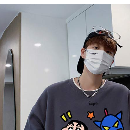
AFTEE。
若您對於
聯繫恩沛
同必要之購
人資料，