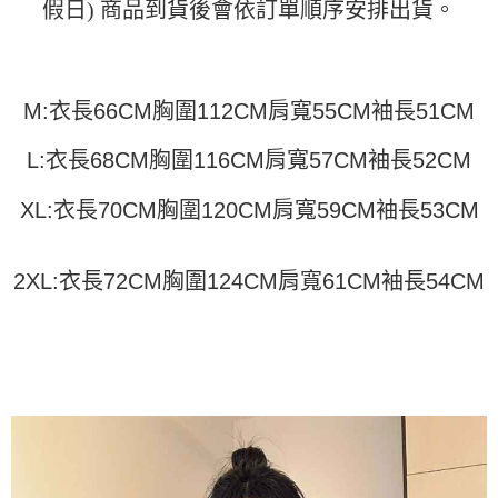
假日) 商品到貨後會依訂單順序安排出貨。
運送方式
消。如遇「轉專審核」未通過狀況，表示未達大哥付你分期系統評分，恕無
２．便利：只要手機號碼，簡訊認證，即可結帳。
法說明評估內容。
３．安心：先確認商品／服務後，再付款。
全家取貨付款
【繳款方式說明】
1.分期款項不併入電信帳單，「大哥付你分期」於每月結算日後寄送繳費提
每筆NT$45
【「AFTEE先享後付」結帳流程】
醒簡訊。
１．於結帳方式選擇「AFTEE先享後付」後，將跳轉至「AFTEE先享後付」
M:衣長66CM胸圍112CM肩寬55CM袖長51CM
2.透過簡訊連結打開帳單後，可選擇「超商條碼／台灣大直營門市／銀行轉
付款 後全家取貨
結帳頁面，進行簡訊認證並確認金額後，即可完成結帳。
帳／街口支付／iPASS MONEY」等通路繳費。
２．訂單成立數日內，您將收到繳費通知簡訊。
每筆NT$45
L:衣長68CM胸圍116CM肩寬57CM袖長52CM
３．收到繳費通知簡訊後14天內，點擊此簡訊中的連結，可透過四大超商／
【注意事項】
ATM／網路銀行／等多元方式進行付款，方視為交易完成。
7-11取貨付款
1.本服務係由「台灣大哥大股份有限公司」（以下簡稱本公司）所提供，讓
※ 請注意：結帳手續完成當下不需立刻繳費，但若您需要取消訂單，請聯絡
XL:衣長70CM胸圍120CM肩寬59CM袖長53CM
用戶於交易時，得透過本服務購買商品或服務，並由商店將買賣／分期付款
每筆NT$45，滿NT$499(含以上)免運費
購買商品的店家。未經商家同意取消之訂單仍視為有效，需透過AFTEE先享
買賣價金債權讓與本公司後，依約使用本公司帳單繳交帳款。
後付繳納相關費用。
2.基於同意付款使用「大哥付你分期」之契約關係目的，商店將以您的個人
付款 後7-11取貨
※ 交易是否成功請以「AFTEE先享後付 」之結帳頁面顯示為準，若有關於
資料（包含姓名、電話或地址）提供予台灣大哥大進項蒐集、處理及利用，
2XL:衣長72CM胸圍124CM肩寬61CM袖長54CM
是否繳費成功／繳費後需取消欲退款等相關疑問，請聯繫「AFTEE先享後付
每筆NT$45，滿NT$499(含以上)免運費
由本公司與您本人進行分期帳單所需資料之確認、核對及更正。
客戶支援中心」
https://netprotections.freshdesk.com/support/home
3.完整用戶服務條款，請詳閱以下連結：
https://oppay.tw/userRule
宅配
【注意事項】
１．透過由恩沛科技股份有限公司提供之「AFTEE先享後付」服務完成之交
每筆NT$70，滿NT$499(含以上)免運費
易，需依本服務之必要範圍內提供個人資料，並將交易相關給付款項請求債
權轉讓予恩沛科技股份有限公司。
２．關於個人資料處理事宜，請瀏覽以下網址：
https://aftee.tw/terms/#terms3
３．未成年的使用者請事先徵得法定代理人或監護人之同意方可使用
「AFTEE先享後付」，若未經同意申辦者引起之損失，本公司不負相關責