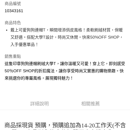
商品編號
超商取貨付款
10343161
LINE Pay
商品特色
Apple Pay
戴上可愛狗狗連帽T，瞬間增添俏皮風格！柔軟刷絨材質，保暖
又舒適。搭配大學T設計，時尚又休閒。快來50%OFF SHOP，
街口支付
入手優惠單品！
悠遊付
銷售重點
Google Pay
這隻印章狗狗連帽刷絨大學T，讓你溫暖又可愛！穿上它，即刻感受
50％OFF SHOP的折扣魔法，讓你享受時尚又實惠的購物樂趣。快
全盈+PAY
來挑選你的專屬風格，展現獨特魅力！
大哥付你分期
相關說明
【大哥付你分期使用說明】
AFTEE先享後付
1.本服務由台灣大哥大提供，台灣大哥大用戶可立即使用無須另外申請。
詳細說明
相關推薦
2.付款方式選擇「大哥付你分期」，訂單成立後會自動跳轉到大哥付的交易
相關說明
流程，驗證手機門號後，選擇欲分期的期數、繳款截止日，確認付款後即完
【關於「AFTEE先享後付」】
成交易。
ATM付款
AFTEE先享後付是「在收到商品之後才付款」的支付方式。 讓您購物簡單
3.實際核准額度、可分期數及費用金額請依後續交易確認頁面所載為準。
便利好安心！
商品採現貨 預購，預購追加為14-20工作天(不含
4.訂單成立30分鐘內，如未前往確認交易或遇審核未通過，訂單將自動取
１．簡單：不需註冊會員、不需綁卡、不需儲值。