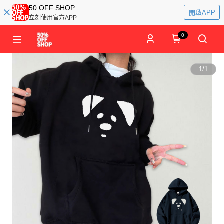
50 OFF SHOP
開啟APP
立刻使用官方APP
0
1
/
1