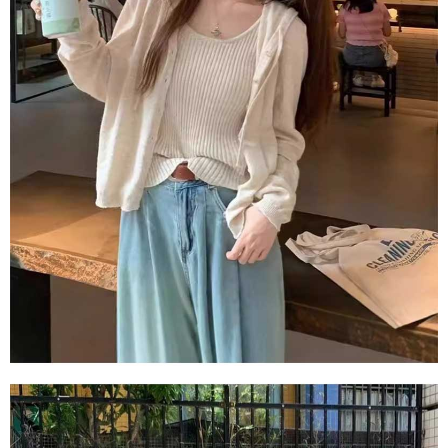
ロテクションズ（以下 AFTEE という）が提供し、AFTEEが代金を徴収し
ます。当サービスご利用の際に提供しなければならない個人情報（注文者
の氏名、電話番号、受取人の氏名、電話番号、受取人住所を含むがこれに
限らない）は、AFTEEに渡され当サービスで必要な範囲内で利用されま
す。AFTEEの個人情報の収集、処理、利用について、詳細はAFTEE公式ホ
ームページの『個人情報の収集、処理及び利用に関する声明』をご参照く
ださい（
https://aftee.tw/privacypolicy/
）。
AFTEEの初回ご利用の際に、審査を通過すれば、最高額がNT$10,000にな
ります。支払い期限を過ぎた場合、その金額に基づいて年利20%の遅延滞
納金が加算されます。未成年の利用者は、事前に法定代理人または後見人
の同意を得ればAFTEEをご利用いただけます。
個人情報の処理、利用について疑問がある、または関連する法律の権利を
行使したい場合は、ネットプロテクションズ
cs_tw@netprotections.co.jp
にご連絡ください。上記に示した個人情報を、必要な購入注文書とあわせ
てAFTEEにご提供いただく、またはAFTEEにあなたの個人情報の収集、処
理、利用を許可することににご同意いただけない場合は、当サービスを選
択しないでください。