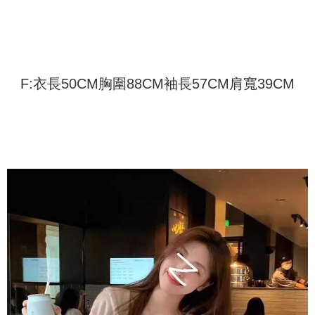
配送方法
を基準とします。
3.注文するときのお支払いは不要です。商品はご指定の住所に配送されま
4. 注文成立後30分以内に確認取引を行わない場合や審査が通過しない場
す。
全家取貨付款
合、注文は自動的にキャンセルされます。「転専審査」に未通過の状況が
4.ご注文が完了すると、携帯に支払い通知のSMSが届きます。アプリ会員
発生した場合は、システムの評価基準に達していないことを意味し、評価
配送毎にNT$45
の場合は、AFTEE アプリプッシュ通知が届きます。
内容についての説明はいたしかねます。
5.商品受け取り時のお支払いは不要です。商品を確かめてから、SMSまた
付款 後全家取貨
はアプリの通知に従って、4大コンビニ、またはATM/オンラインバンキン
F:衣長50CM胸圍88CM袖長57CM肩寬39CM
グでお支払いください。
配送毎にNT$45
【支払い方法の説明】
1. 分割払いの金額は電信請求書に統合されず、「OP Pay Later」は毎月の
代金納付期限は最短で 14 日以内ですので、ご注意ください。AFTEE アプ
7-11取貨付款
締め日後に支払いリマインダーのSMSを送信します。
リをダウンロードして AFTEE 会員になるとお支払い期限を最長 45 日以内
2. SMSのリンクを通じて請求書を開いた後、「コンビニバーコード／台湾
配送毎にNT$45、NT$499以上で送料無料
まで延長できます。
大直営店舗／銀行振込／街口支払い／iPASS MONEY」などのチャネルで
支払いを選択できます。
付款 後7-11取貨
お支払期限は、ショップが請求した期日と、AFTEEで延長できる日数をも
とに計算されます。AFTEEで注文すると、商品を受け取るまで支払い期限
配送毎にNT$45、NT$499以上で送料無料
【注意事項】
を延長できますが、商品を期限内に受け取れない場合があります（例：予
1. 本サービスは「台湾大哥大株式会社」（以下「当社」といいます）によ
約商品や商品到着日が比較的遅い商品）。そのため、商品到着の有無に関
宅配
って提供され、ユーザーが取引時に本サービスを通じて商品やサービスを
わらず、AFTEEで指定された期限内にお支払いください。
購入できるようにし、店舗が売買／分割払い売買の債権を当社に譲渡した
配送毎にNT$70、NT$499以上で送料無料
後、契約に基づいて当社の請求書で帳款を支払うことになります。
二、支払い限度額
2. 「OP Pay Later」を利用する契約関係の目的から、店舗はあなたの個人
1.初回 AFTEEを ご利用の際に、認証結果及び当社の審査の結果に基づ
情報（名前、電話または住所を含む）を台湾大哥大に提供し、収集、処理
き、限度額が設定されます。
および利用するために、当社があなた本人と分割請求書に必要な情報の確
2.決済金額は最低NT$20です。
認、照合および修正を行います。
3.現在、台湾の会員のみご利用いただけます。
3. 完全なユーザーサービス規約については、以下のリンクを参照してくだ
さい：
https://oppay.tw/userRule
三、利用規約「AFTEE代金後払い」（以下当サービスという）はネットプ