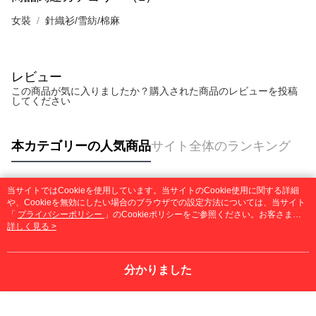
女裝
針織衫/雪紡/棉麻
レビュー
この商品が気に入りましたか？購入された商品のレビューを投稿
してください
本カテゴリーの人気商品
サイト全体のランキング
当サイトではCookieを使用しています。当サイトのCookie使用に関する詳細
人気タグ
や、Cookieを無効にしたい場合のブラウザでの設定方法については、当サイト
「
プライバシーポリシー
」のCookieポリシーをご参照ください。お客さま
が、当サイトを引き続き使用される場合、当社がサイト利用規約のCookieポリ
詳しく見る >
シーに基づいてCookieを使用することに同意したものとみなします。
分かりました