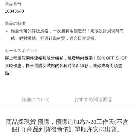
商品番号
コンビニ店頭代金引換
10343640
LINE Pay
商品の特徴
Apple Pay
輕盈俐落的韓版風格，一次擁有兩個造型！短版設計展現時尚
感，絕對吸睛。舒適針織材質，適合日常穿搭。
JKOPAY
セールスポイント
Easy Wallet
穿上韓版假兩件連帽短版針織衫，散發時尚氛圍！50％OFF SHOP
Google Pay
限時優惠，快來選購女裝館的各種時尚針織衫，讓你成為街頭焦
Plus Pay
點！
OP Pay Later
説明
【OP Pay Later 使用説明】
詳細について
おすすめ関連商品
AFTEE代金後払い
1. 本サービスは台湾大哥大によって提供され、台湾大哥大のユーザーは追
加の申請なしで即時に利用可能です。
説明
2. 支払い方法で「OP Pay Later」を選択すると、注文が成立した後に自動
一、 AFTEE代金後払いについて
的に OP Pay Later の取引プロセスに移行し、携帯番号を確認後、分割払
商品採現貨 預購，預購追加為7-20工作天(不含
ATM払い
1.お支払い方法でAFTEE代金後払いを選択すると、携帯電話認証ウィンド
いの回数や支払い期限を選択し、支払いを確認すると取引が完了します。
ウが表示されます。
假日) 商品到貨後會依訂單順序安排出貨。
3. 実際の承認額、分割回数および費用については、後続の取引確認ページ
2.SMSで認証してお支払い手続を進めてください。