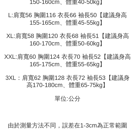
Later selepas pesanan dibuat. Anda perlu mengesahkan nombor telefon
150-160cm、體重40-50kg】
3. Tiada bayaran diperlukan apabila pesanan disahkan. Produk akan
mudah alih anda, memilih bilangan ansuran, dan menetapkan tarikh
dihantar ke alamat yang ditetapkan.
全家取貨付款
akhir pembayaran. Transaksi akan dianggap selesai setelah pembayaran
4. Setelah pesanan disahkan, anda akan menerima SMS pembayaran
L:肩寬56 胸圍116 衣長66 袖長50【建議身高
disahkan.
NT$45/pesanan
manakala ahli aplikasi akan menerima pemberitahuan tolak aplikasi
155-165cm、體重45-55kg】
AFTEE.
Had kredit yang diluluskan, tempoh ansuran yang tersedia, dan yuran
付款 後全家取貨
5. Tiada bayaran diperlukan apabila anda menerima produk. Sila buat
yang dikenakan adalah tertakluk kepada maklumat yang dinyatakan
XL:肩寬58 胸圍120 衣長68 袖長51【建議身高
pembayaran di empat kedai serbaneka utama, ATM atau perbankan
NT$45/pesanan
pada halaman pengesahan transaksi seterusnya.
dalam talian dengan SMS pembayaran atau pemberitahuan tolak aplikasi
160-170cm、體重50-60kg】
AFTEE.
7-11取貨付款
Jika transaksi tidak disahkan dalam masa 30 minit selepas pesanan
dibuat, atau jika permohonan gagal dalam proses semakan, pesanan
XXL:肩寬60 胸圍124 衣長70 袖長52【建議身高
NT$45/pesanan | Penghantaran percuma untuk pesanan
Sila ambil perhatian bahawa tempoh pembayaran adalah 14 hari. Walau
akan dibatalkan secara automatik. Jika permohonan gagal pada
bagaimanapun, bagi mereka yang telah memuat turun Aplikasi AFTEE
165-175cm、體重55-65kg】
NT$499 atau lebih
peringkat "semakan manual", ini bermakna kriteria pemarkahan sistem
dan mendaftar sebagai ahli AFTEE boleh menikmati tempoh pembayaran
tidak dipenuhi; butiran penilaian khusus tidak akan didedahkan.
sehingga 45 hari.
付款 後7-11取貨
3XL：肩寬62 胸圍128 衣長72 袖長53【建議身
[Arahan Pembayaran]
NT$45/pesanan | Penghantaran percuma untuk pesanan
高170-180cm、體重65-75kg】
Tempoh pembayaran dikira dari masa kedai meminta pembayaran anda,
ditambah dengan bilangan hari yang boleh dilanjutkan oleh AFTEE. Anda
NT$499 atau lebih
Pembayaran ansuran melalui OP Pay Later akan dibilkan secara
boleh melanjutkan tempoh pembayaran anda sebelum anda menerima
單位:公分
berasingan dan tidak termasuk dalam bil telekom anda. SMS peringatan
pesanan. Walau bagaimanapun, tiada jaminan bahawa anda boleh
宅配
pembayaran akan dihantar selepas kitaran bil bulanan.
menerima pesanan anda semasa tempoh pembayaran (cth.: produk
NT$70/pesanan | Penghantaran percuma untuk pesanan
prapesanan atau produk yang mungkin mengambil masa yang lebih
Selepas mengakses bil melalui pautan dalam SMS, anda boleh
NT$499 atau lebih
lama untuk dihantar). Oleh itu, anda dikehendaki membuat pembayaran
menyelesaikan pembayaran anda melalui salah satu saluran berikut: kod
kepada AFTEE dalam tempoh sama ada anda menerima pesanan.
由於測量方法不同，誤差在1-3cm為正常範圍
bar kedai serbaneka, kedai runcit Taiwan Mobile, pemindahan bank,
JKOPay, atau iPASS MONEY.
Kedua, Sekatan Pembayaran