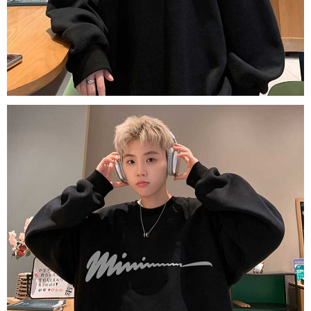
dan kad prabayar)
peribadi yang disenaraikan seperti di atas akan dikumpul dan digunakan
2. Pilihan kaedah pembayaran "Pembayaran Ansuran Gogo", selepas
oleh AFTEE, sila jangan gunakan perkhidmatan ini.
pesanan ditubuhkan, akan secara automatik dialihkan ke proses
transaksi Gogo, selepas pengesahan nombor telefon, pilih bilangan
ansuran yang diingini, tarikh akhir pembayaran, dan setelah
mengesahkan pembayaran, transaksi akan selesai.
3. Jumlah kelulusan sebenar, bilangan ansuran dan jumlah bayaran
adalah berdasarkan halaman pengesahan transaksi seterusnya.
4. Dalam masa 30 minit selepas pesanan ditubuhkan, jika tidak pergi
untuk mengesahkan transaksi atau jika tidak lulus semakan, pesanan
akan dibatalkan secara automatik. Jika terdapat situasi "pindah untuk
semakan khusus" yang tidak lulus, ini menunjukkan bahawa sistem
penilaian tidak mencukupi, tiada penjelasan mengenai kandungan
penilaian boleh diberikan.
【Penerangan Kaedah Pembayaran】
1. Pembayaran ansuran tidak digabungkan dalam bil telekomunikasi,
"Pembayaran Ansuran Gogo" akan menghantar SMS peringatan
pembayaran selepas tarikh penyelesaian bulanan.
2. Melalui pautan SMS untuk membuka bil, anda boleh memilih untuk
membayar melalui "Kod bar kedai serbaneka / Kedai rasmi Taiwan
Mobile / Pemindahan bank / Pembayaran J街口 / iPASS MONEY" dan
saluran lain.
【Nota Penting】