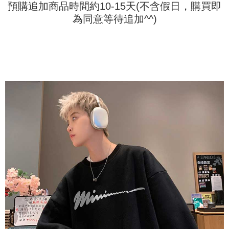
預購追加商品時間約10-15天(不含假日，購買即
1. Jumlah yang diperakui untuk pengguna kali pertama boleh sehingga
[Nota Penting]
NT$10,000. Amaun diperakui sebenar yang diluluskan akan berdasarkan
為同意等待追加^^)
keputusan pensijilan dan semakan oleh AFTEE.
Perkhidmatan ini disediakan oleh Taiwan Mobile Co., Ltd. (“Syarikat”),
2. Amaun perbelanjaan minimum mestilah lebih besar daripada NT$20.
yang membolehkan pelanggan membeli barangan atau perkhidmatan
3. Pada masa ini hanya tersedia untuk ahli Taiwan.
melalui perkhidmatan ini pada masa transaksi. Hasil daripada pembelian
atau pembayaran ansuran akan dipindahkan oleh peniaga kepada
Ketiga, Syarat Perkhidmatan
Syarikat, dan pelanggan hendaklah membuat pembayaran mengikut
Perkhidmatan AFTEE Beli Sekarang Bayar Kemudian disediakan oleh NP
perjanjian menggunakan sistem bil Syarikat.
Taiwan, Inc. dan AFTEE akan membuat bil kepada pengguna. AFTEE
akan menggunakan data peribadi yang dikumpul (termasuk nama
Untuk memenuhi hubungan kontrak yang terjalin melalui persetujuan
pembeli, no. telefon, nama penerima, no. telefon, alamat penerima) untuk
penggunaan OP Pay Later, peniaga akan memberikan maklumat peribadi
penggunaan perkhidmatan. Sila rujuk kepada "Penyata Pengumpulan
anda (termasuk nama, nombor telefon, atau alamat) kepada Syarikat bagi
Data Peribadi, Pemprosesan, Penggunaan"
tujuan pengumpulan, pemprosesan dan penggunaan data yang
(https://aftee.tw/privacypolicy/
) untuk maklumat lanjut.
diperlukan untuk pengebilan ansuran, termasuk pengesahan,
pengesahan semula dan pembetulan.
Jumlah yang diperakui untuk pengguna kali pertama yang lulus
kelulusan boleh sehingga NT$10,000. Jika pengguna tidak membuat
Untuk terma perkhidmatan penuh, sila rujuk pautan berikut:
pembayaran dalam tempoh tersebut, yuran pembayaran lewat sebanyak
https://oppay.tw/userRule
" target="_blank" class="link revert-
20% setahun akan dikenakan. Pengguna bawah umur dikehendaki
style">https://oppay.tw/userRule
mendapatkan kebenaran daripada ibu bapa atau penjaga yang sah
untuk menggunakan AFTEE.
【Panduan Penggunaan Pembayaran Ansuran Gogo】
1. Perkhidmatan ini disediakan oleh Taiwan Mobile, pengguna telefon
Sila hubungi NP Taiwan Inc. di
cs_tw@netprotections.co.jp
jika anda
mudah alih boleh segera menggunakan tanpa perlu memohon lagi.
mempunyai sebarang kebimbangan mengenai pemprosesan dan
(Hanya untuk nombor langganan peribadi, tidak terbuka untuk syarikat
penggunaan pada data peribadi. Jika anda tidak bersetuju dengan data