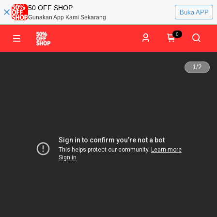
50 OFF SHOP
Buka APP
Gunakan App Kami Sekarang
0
1
/
2