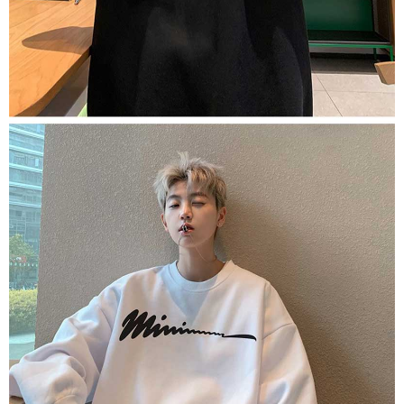
1. Perkhidmatan ini disediakan oleh "Taiwan Mobile Co., Ltd." untuk
membolehkan pengguna membeli produk atau perkhidmatan melalui
perkhidmatan ini semasa transaksi, dan kedai akan menyerahkan hak
tuntutan harga jual/beli ansuran kepada syarikat ini untuk membayar bil
menggunakan bil syarikat ini.
2. Berdasarkan tujuan kontrak persetujuan pembayaran menggunakan
"Pembayaran Ansuran Gogo", kedai akan memberikan maklumat peribadi
anda (termasuk nama, telefon atau alamat) kepada Taiwan Mobile untuk
pengumpulan, pemprosesan dan penggunaan, untuk pengesahan,
semakan dan pembetulan data yang diperlukan untuk bil ansuran oleh
Taiwan Mobile.
3. Sila baca syarat perkhidmatan pengguna secara lengkap melalui
pautan berikut: https://oppay.tw/userRule