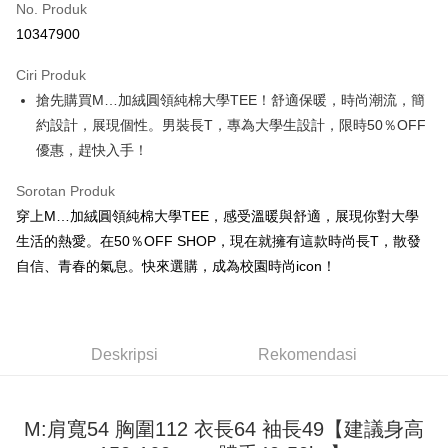
No. Produk
Pengambilan di Kedai Serbaneka
10347900
LINE Pay
Ciri Produk
Apple Pay
搶先購買M…加絨圓領純棉大學TEE！舒適保暖，時尚潮流，簡
約設計，展現個性。男裝長T，專為大學生設計，限時50％OFF
JKOPAY
優惠，趕快入手！
Easy Wallet
Sorotan Produk
Google Pay
穿上M…加絨圓領純棉大學TEE，感受溫暖與舒適，展現你對大學
Plus PAY
生活的熱愛。在50％OFF SHOP，現在就擁有這款時尚長T，散發
自信、青春的氣息。快來選購，成為校園時尚icon！
OP Pay Later
Deskripsi
[Terma Penggunaan untuk OP Pay Later]
AFTEE
Deskripsi
Rekomendasi
Perkhidmatan ini disediakan oleh Taiwan Mobile dan tersedia untuk
Deskripsi
pengguna Taiwan Mobile tanpa memerlukan permohonan tambahan.
Pertama, Mengenai Perkhidmatan AFTEE Beli Sekarang Bayar Kemudian
Pemindahan ATM
1. Dengan memilih AFTEE sebagai kaedah pembayaran, mesej
Jika anda memilih OP Pay Later sebagai kaedah pembayaran, sistem
pengesahan AFTEE akan muncul.
M:肩寬54 胸圍112 衣長64 袖長49【建議身高
akan mengarahkan anda secara automatik ke proses transaksi OP Pay
2. Anda boleh meneruskan pembayaran selepas pengesahan SMS.
Pilihan Penghantaran