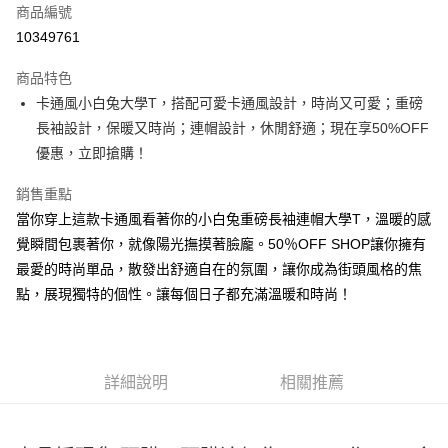
商品編號
超商取貨付款
10349761
LINE Pay
商品特色
Apple Pay
卡通風小白兔大學T，搭配可愛卡通風設計，時尚又可愛；重磅
長袖設計，保暖又時尚；連帽設計，休閒舒適；現在享50%OFF
街口支付
優惠，立即搶購！
悠遊付
銷售重點
Google Pay
當你穿上這款卡通風看著你的小白兔重磅長袖連帽大學T，溫暖的感
覺瞬間包裹著你，就像陽光撫摸著臉龐。50％OFF SHOP讓你擁有
全盈+PAY
最愛的時尚單品，散發出舒適自在的氛圍，讓你成為街頭風格的焦
大哥付你分期
點，展現獨特的個性。讓每個日子都充滿溫暖和時尚！
相關說明
【大哥付你分期使用說明】
AFTEE先享後付
1.本服務由台灣大哥大提供，台灣大哥大用戶可立即使用無須另外申請。
2.付款方式選擇「大哥付你分期」，訂單成立後會自動跳轉到大哥付的交易
相關說明
詳細說明
相關推薦
流程，驗證手機門號後，選擇欲分期的期數、繳款截止日，確認付款後即完
【關於「AFTEE先享後付」】
成交易。
ATM付款
AFTEE先享後付是「在收到商品之後才付款」的支付方式。 讓您購物簡單
3.實際核准額度、可分期數及費用金額請依後續交易確認頁面所載為準。
便利好安心！
4.訂單成立30分鐘內，如未前往確認交易或遇審核未通過，訂單將自動取
１．簡單：不需註冊會員、不需綁卡、不需儲值。