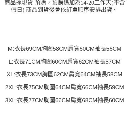
商品採現貨 預購，預購追加為14-20工作天(不含
運送方式
消。如遇「轉專審核」未通過狀況，表示未達大哥付你分期系統評分，恕無
２．便利：只要手機號碼，簡訊認證，即可結帳。
法說明評估內容。
假日) 商品到貨後會依訂單順序安排出貨。
３．安心：先確認商品／服務後，再付款。
全家取貨付款
【繳款方式說明】
1.分期款項不併入電信帳單，「大哥付你分期」於每月結算日後寄送繳費提
每筆NT$45
【「AFTEE先享後付」結帳流程】
醒簡訊。
１．於結帳方式選擇「AFTEE先享後付」後，將跳轉至「AFTEE先享後付」
2.透過簡訊連結打開帳單後，可選擇「超商條碼／台灣大直營門市／銀行轉
付款 後全家取貨
結帳頁面，進行簡訊認證並確認金額後，即可完成結帳。
帳／街口支付／iPASS MONEY」等通路繳費。
２．訂單成立數日內，您將收到繳費通知簡訊。
每筆NT$45
３．收到繳費通知簡訊後14天內，點擊此簡訊中的連結，可透過四大超商／
【注意事項】
ATM／網路銀行／等多元方式進行付款，方視為交易完成。
M:衣長69CM胸圍58CM肩寬60CM袖長56CM
7-11取貨付款
1.本服務係由「台灣大哥大股份有限公司」（以下簡稱本公司）所提供，讓
※ 請注意：結帳手續完成當下不需立刻繳費，但若您需要取消訂單，請聯絡
用戶於交易時，得透過本服務購買商品或服務，並由商店將買賣／分期付款
每筆NT$45，滿NT$499(含以上)免運費
購買商品的店家。未經商家同意取消之訂單仍視為有效，需透過AFTEE先享
買賣價金債權讓與本公司後，依約使用本公司帳單繳交帳款。
L:衣長71CM胸圍60CM肩寬62CM袖長57CM
後付繳納相關費用。
2.基於同意付款使用「大哥付你分期」之契約關係目的，商店將以您的個人
付款 後7-11取貨
※ 交易是否成功請以「AFTEE先享後付 」之結帳頁面顯示為準，若有關於
資料（包含姓名、電話或地址）提供予台灣大哥大進項蒐集、處理及利用，
是否繳費成功／繳費後需取消欲退款等相關疑問，請聯繫「AFTEE先享後付
XL:衣長73CM胸圍62CM肩寬64CM袖長58CM
每筆NT$45，滿NT$499(含以上)免運費
由本公司與您本人進行分期帳單所需資料之確認、核對及更正。
客戶支援中心」
https://netprotections.freshdesk.com/support/home
3.完整用戶服務條款，請詳閱以下連結：
https://oppay.tw/userRule
宅配
2XL:衣長75CM胸圍64CM肩寬66CM袖長59CM
【注意事項】
１．透過由恩沛科技股份有限公司提供之「AFTEE先享後付」服務完成之交
每筆NT$70，滿NT$499(含以上)免運費
易，需依本服務之必要範圍內提供個人資料，並將交易相關給付款項請求債
3XL:衣長77CM胸圍66CM肩寬68CM袖長60CM
權轉讓予恩沛科技股份有限公司。
２．關於個人資料處理事宜，請瀏覽以下網址：
https://aftee.tw/terms/#terms3
３．未成年的使用者請事先徵得法定代理人或監護人之同意方可使用
「AFTEE先享後付」，若未經同意申辦者引起之損失，本公司不負相關責