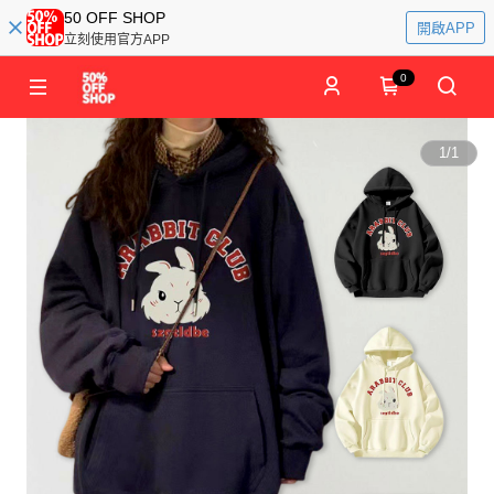
50 OFF SHOP
開啟APP
立刻使用官方APP
0
1
/
1