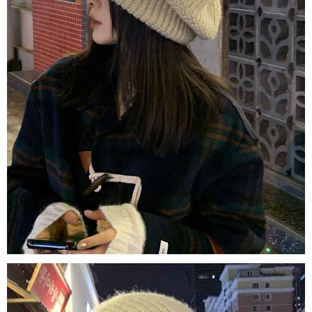
任。
４．使用「AFTEE先享後付」時，將依據個別帳號之用戶狀況，依本公司即
時審查核予不同之上限額度；若仍有額度不足之情形，本公司將視審查結果
請求用戶進行身份認證。
５．嚴禁一人註冊多個帳號或使用他人資訊註冊。若發現惡意使用之情形，
恩沛科技股份有限公司將有權停止該用戶之使用額度並採取法律行動。