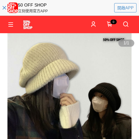
50 OFF SHOP
開啟APP
立刻使用官方APP
0
1
/
1