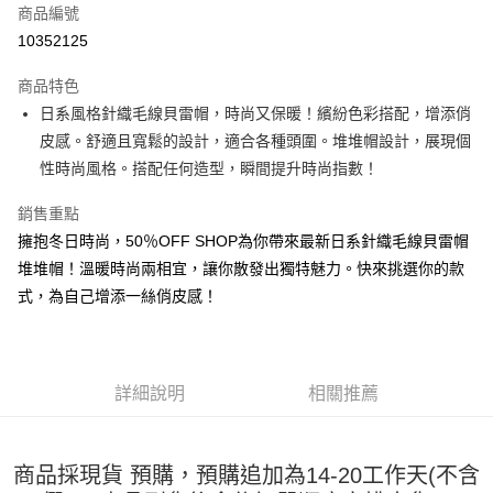
商品編號
超商取貨付款
10352125
LINE Pay
商品特色
Apple Pay
日系風格針織毛線貝雷帽，時尚又保暖！繽紛色彩搭配，增添俏
皮感。舒適且寬鬆的設計，適合各種頭圍。堆堆帽設計，展現個
街口支付
性時尚風格。搭配任何造型，瞬間提升時尚指數！
悠遊付
銷售重點
Google Pay
擁抱冬日時尚，50％OFF SHOP為你帶來最新日系針織毛線貝雷帽
堆堆帽！溫暖時尚兩相宜，讓你散發出獨特魅力。快來挑選你的款
全盈+PAY
式，為自己增添一絲俏皮感！
大哥付你分期
相關說明
【大哥付你分期使用說明】
AFTEE先享後付
1.本服務由台灣大哥大提供，台灣大哥大用戶可立即使用無須另外申請。
詳細說明
相關推薦
2.付款方式選擇「大哥付你分期」，訂單成立後會自動跳轉到大哥付的交易
相關說明
流程，驗證手機門號後，選擇欲分期的期數、繳款截止日，確認付款後即完
【關於「AFTEE先享後付」】
成交易。
ATM付款
AFTEE先享後付是「在收到商品之後才付款」的支付方式。 讓您購物簡單
3.實際核准額度、可分期數及費用金額請依後續交易確認頁面所載為準。
商品採現貨 預購，預購追加為14-20工作天(不含
便利好安心！
4.訂單成立30分鐘內，如未前往確認交易或遇審核未通過，訂單將自動取
１．簡單：不需註冊會員、不需綁卡、不需儲值。