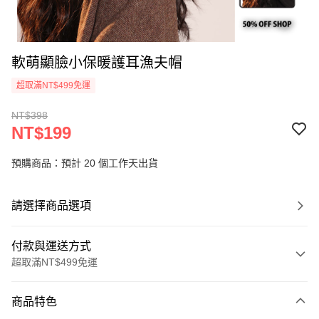
軟萌顯臉小保暖護耳漁夫帽
超取滿NT$499免運
NT$398
NT$199
預購商品：預計 20 個工作天出貨
請選擇商品選項
付款與運送方式
超取滿NT$499免運
付款方式
商品特色
信用卡一次付款