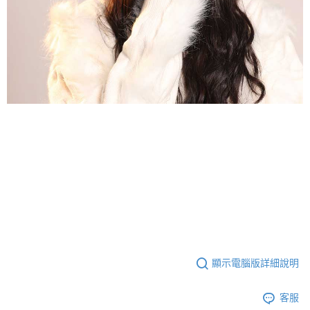
顯示電腦版詳細說明
客服