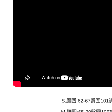
付」結帳
帳／街口支
付款 後全
２．訂單
３．收到繳
每筆NT$4
【注意事
／ATM／
1.本服務
※ 請注意
7-11取貨
用戶於交
絡購買商品
款買賣價
先享後付
每筆NT$4
2.基於同
※ 交易是
資料（包
是否繳費成
付款 後7-
用，由本
付客戶支
每筆NT$4
3.完整用
【注意事
宅配
１．透過由
交易，需
每筆NT$7
求債權轉
２．關於
https://aft
３．未成
「AFTE
任。
４．使用「
即時審查
結果請求
S:腰圍:62-67臀圍101
５．嚴禁
形，恩沛
M:腰圍:65-70臀圍105