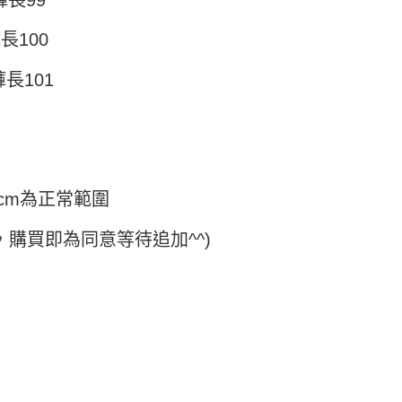
褲長100
褲長101
cm為正常範圍
，購買即為同意等待追加^^)