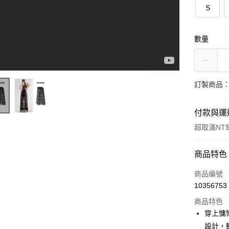
S
數量
訂製商品：
付款與運
超取滿NT$
付款方式
商品特色
信用卡一
商品編號
10356753
超商取貨
商品特色
LINE Pay
穿上慵
設計，