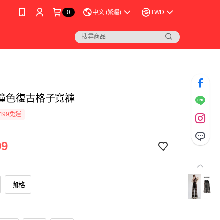
0
中文 (繁體)
TWD
撞色復古格子寬褲
499免運
99
咖格