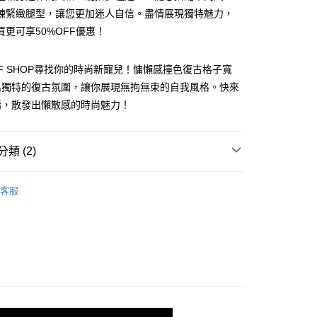
練緊緻腿型，讓您更加迷人自信。盡情展現獨特魅力，
買更可享50%OFF優惠！
FF SHOP尋找你的時尚新寵兒！慵懶感撞色復古格子寬
y
出獨特的復古氛圍，讓你展現無拘無束的自我風格。快來
購，散發出懶散感的時尚魅力！
分期
類 (2)
你分期使用說明】
享後付
由台灣大哥大提供，台灣大哥大用戶可立即使用無須另外申請。
褲
式選擇「大哥付你分期」，訂單成立後會自動跳轉到大哥付的交易
客服
證手機門號後，選擇欲分期的期數、繳款截止日，確認付款後即
推薦
FTEE先享後付」】
。
先享後付是「在收到商品之後才付款」的支付方式。 讓您購物簡單
准額度、可分期數及費用金額請依後續交易確認頁面所載為準。
心！
立30分鐘內，如未前往確認交易或遇審核未通過，訂單將自動取
：不需註冊會員、不需綁卡、不需儲值。
「轉專審核」未通過狀況，表示未達大哥付你分期系統評分，恕
：只要手機號碼，簡訊認證，即可結帳。
評估內容。
：先確認商品／服務後，再付款。
式說明】
付款
項不併入電信帳單，「大哥付你分期」於每月結算日後寄送繳費提
EE先享後付」結帳流程】
5
方式選擇「AFTEE先享後付」後，將跳轉至「AFTEE先享後
訊連結打開帳單後，可選擇「超商條碼／台灣大直營門市／銀行轉