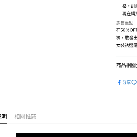
Apple Pay
格。訓
街口支付
現在購
悠遊付
銷售重點
在50％O
Google Pa
褲，散發
全盈+PAY
女裝館選
大哥付你
相關說明
商品相關分
【大哥付
AFTEE先
1.本服務
女裝
長
2.付款方
相關說明
分享
流程，驗
人氣商品
【關於「A
ATM付款
完成交易
AFTEE
3.實際核
便利好安
4.訂單成
１．簡單
消。如遇
２．便利
運送方式
無法說明
３．安心
說明
相關推薦
【繳款方
全家取貨
1.分期款
【「AFT
醒簡訊。
每筆NT$4
１．於結帳
2.透過簡