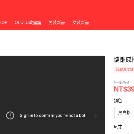
HOP
OLULU歐露露
男裝新品
女裝新品
慵懶感
超取滿NT$
NT$798
NT$3
顏色
黑白格
尺寸