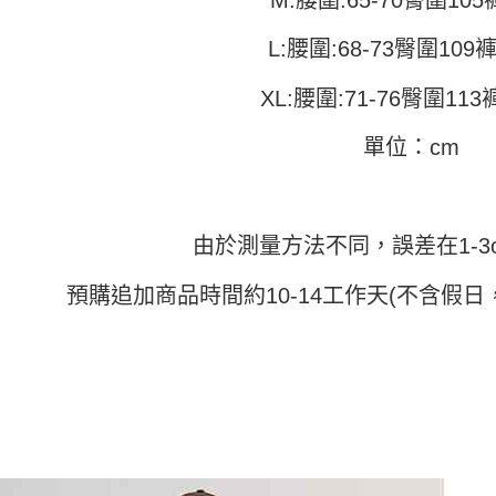
動。
L:腰圍:68-73臀圍109
XL:腰圍:71-76臀圍113
單位：cm
由於測量方法不同，誤差在1-3
預購追加商品時間約10-14工作天(不含假日