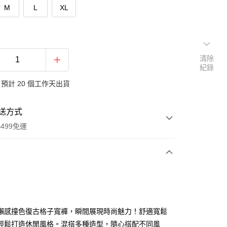
M
L
XL
清除
紀錄
預計 20 個工作天出貨
送方式
499免運
次付款
付款
懶感撞色復古格子寬褲，瞬間展現時尚魅力！舒適寬鬆
輕鬆打造休閒風格。混搭多種造型，隨心搭配不同風