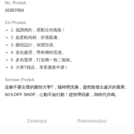
No. Produk
Pengambilan di Kedai Serbaneka
10357054
LINE Pay
Ciri Produk
Apple Pay
1. 低調簡約，搭配任何風格！
2. 超柔軟純棉，舒適親膚。
JKOPAY
3. 圓領設計，休閒百搭。
Easy Wallet
4. 老化處理，帶來獨特質感。
5. 多色選擇，打造獨一無二風格。
Google Pay
6. 大學T精品，享受優惠半價！
Plus PAY
Sorotan Produk
OP Pay Later
這條不要出聲的圓領大學T，隨時間洗滌，盡然散發出歲月的風華。
Deskripsi
50％OFF SHOP，心動不如行動！趕快帶回家，與時代共鳴。
[Terma Penggunaan untuk OP Pay Later]
AFTEE
Perkhidmatan ini disediakan oleh Taiwan Mobile dan tersedia untuk
Deskripsi
pengguna Taiwan Mobile tanpa memerlukan permohonan tambahan.
Pertama, Mengenai Perkhidmatan AFTEE Beli Sekarang Bayar Kemudian
Pemindahan ATM
1. Dengan memilih AFTEE sebagai kaedah pembayaran, mesej
Deskripsi
Rekomendasi
Jika anda memilih OP Pay Later sebagai kaedah pembayaran, sistem
pengesahan AFTEE akan muncul.
akan mengarahkan anda secara automatik ke proses transaksi OP Pay
2. Anda boleh meneruskan pembayaran selepas pengesahan SMS.
Pilihan Penghantaran