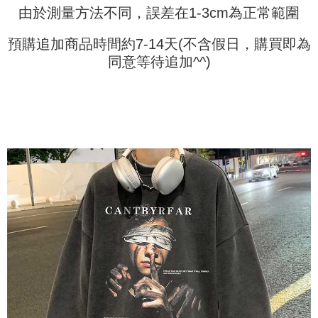
1. Jumlah yang diperakui untuk pengguna kali pertama boleh sehingga
由於測量方法不同，誤差在1-3cm為正常範圍
[Nota Penting]
NT$10,000. Amaun diperakui sebenar yang diluluskan akan berdasarkan
keputusan pensijilan dan semakan oleh AFTEE.
Perkhidmatan ini disediakan oleh Taiwan Mobile Co., Ltd. (“Syarikat”),
預購追加商品時間約7-14天(不含假日，購買即為
2. Amaun perbelanjaan minimum mestilah lebih besar daripada NT$20.
yang membolehkan pelanggan membeli barangan atau perkhidmatan
同意等待追加^^)
3. Pada masa ini hanya tersedia untuk ahli Taiwan.
melalui perkhidmatan ini pada masa transaksi. Hasil daripada pembelian
atau pembayaran ansuran akan dipindahkan oleh peniaga kepada
Ketiga, Syarat Perkhidmatan
Syarikat, dan pelanggan hendaklah membuat pembayaran mengikut
Perkhidmatan AFTEE Beli Sekarang Bayar Kemudian disediakan oleh NP
perjanjian menggunakan sistem bil Syarikat.
Taiwan, Inc. dan AFTEE akan membuat bil kepada pengguna. AFTEE
akan menggunakan data peribadi yang dikumpul (termasuk nama
Untuk memenuhi hubungan kontrak yang terjalin melalui persetujuan
pembeli, no. telefon, nama penerima, no. telefon, alamat penerima) untuk
penggunaan OP Pay Later, peniaga akan memberikan maklumat peribadi
penggunaan perkhidmatan. Sila rujuk kepada "Penyata Pengumpulan
anda (termasuk nama, nombor telefon, atau alamat) kepada Syarikat bagi
Data Peribadi, Pemprosesan, Penggunaan"
tujuan pengumpulan, pemprosesan dan penggunaan data yang
(https://aftee.tw/privacypolicy/
) untuk maklumat lanjut.
diperlukan untuk pengebilan ansuran, termasuk pengesahan,
pengesahan semula dan pembetulan.
Jumlah yang diperakui untuk pengguna kali pertama yang lulus
kelulusan boleh sehingga NT$10,000. Jika pengguna tidak membuat
Untuk terma perkhidmatan penuh, sila rujuk pautan berikut:
pembayaran dalam tempoh tersebut, yuran pembayaran lewat sebanyak
https://oppay.tw/userRule
" target="_blank" class="link revert-
20% setahun akan dikenakan. Pengguna bawah umur dikehendaki
style">https://oppay.tw/userRule
mendapatkan kebenaran daripada ibu bapa atau penjaga yang sah
untuk menggunakan AFTEE.
【Panduan Penggunaan Pembayaran Ansuran Gogo】
1. Perkhidmatan ini disediakan oleh Taiwan Mobile, pengguna telefon
Sila hubungi NP Taiwan Inc. di
cs_tw@netprotections.co.jp
jika anda
mudah alih boleh segera menggunakan tanpa perlu memohon lagi.
mempunyai sebarang kebimbangan mengenai pemprosesan dan
(Hanya untuk nombor langganan peribadi, tidak terbuka untuk syarikat
penggunaan pada data peribadi. Jika anda tidak bersetuju dengan data