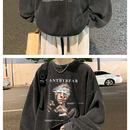
dan kad prabayar)
peribadi yang disenaraikan seperti di atas akan dikumpul dan digunakan
2. Pilihan kaedah pembayaran "Pembayaran Ansuran Gogo", selepas
oleh AFTEE, sila jangan gunakan perkhidmatan ini.
pesanan ditubuhkan, akan secara automatik dialihkan ke proses
transaksi Gogo, selepas pengesahan nombor telefon, pilih bilangan
ansuran yang diingini, tarikh akhir pembayaran, dan setelah
mengesahkan pembayaran, transaksi akan selesai.
3. Jumlah kelulusan sebenar, bilangan ansuran dan jumlah bayaran
adalah berdasarkan halaman pengesahan transaksi seterusnya.
4. Dalam masa 30 minit selepas pesanan ditubuhkan, jika tidak pergi
untuk mengesahkan transaksi atau jika tidak lulus semakan, pesanan
akan dibatalkan secara automatik. Jika terdapat situasi "pindah untuk
semakan khusus" yang tidak lulus, ini menunjukkan bahawa sistem
penilaian tidak mencukupi, tiada penjelasan mengenai kandungan
penilaian boleh diberikan.
【Penerangan Kaedah Pembayaran】
1. Pembayaran ansuran tidak digabungkan dalam bil telekomunikasi,
"Pembayaran Ansuran Gogo" akan menghantar SMS peringatan
pembayaran selepas tarikh penyelesaian bulanan.
2. Melalui pautan SMS untuk membuka bil, anda boleh memilih untuk
membayar melalui "Kod bar kedai serbaneka / Kedai rasmi Taiwan
Mobile / Pemindahan bank / Pembayaran J街口 / iPASS MONEY" dan
saluran lain.
【Nota Penting】