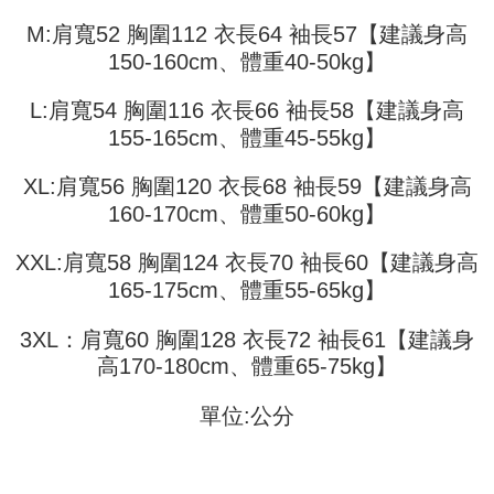
Later selepas pesanan dibuat. Anda perlu mengesahkan nombor telefon
3. Tiada bayaran diperlukan apabila pesanan disahkan. Produk akan
mudah alih anda, memilih bilangan ansuran, dan menetapkan tarikh
M:肩寬52 胸圍112 衣長64 袖長57【建議身高
dihantar ke alamat yang ditetapkan.
全家取貨付款
akhir pembayaran. Transaksi akan dianggap selesai setelah pembayaran
4. Setelah pesanan disahkan, anda akan menerima SMS pembayaran
150-160cm、體重40-50kg】
disahkan.
NT$45/pesanan
manakala ahli aplikasi akan menerima pemberitahuan tolak aplikasi
AFTEE.
Had kredit yang diluluskan, tempoh ansuran yang tersedia, dan yuran
付款 後全家取貨
L:肩寬54 胸圍116 衣長66 袖長58【建議身高
5. Tiada bayaran diperlukan apabila anda menerima produk. Sila buat
yang dikenakan adalah tertakluk kepada maklumat yang dinyatakan
pembayaran di empat kedai serbaneka utama, ATM atau perbankan
NT$45/pesanan
155-165cm、體重45-55kg】
pada halaman pengesahan transaksi seterusnya.
dalam talian dengan SMS pembayaran atau pemberitahuan tolak aplikasi
AFTEE.
7-11取貨付款
Jika transaksi tidak disahkan dalam masa 30 minit selepas pesanan
XL:肩寬56 胸圍120 衣長68 袖長59【建議身高
dibuat, atau jika permohonan gagal dalam proses semakan, pesanan
NT$45/pesanan | Penghantaran percuma untuk pesanan
Sila ambil perhatian bahawa tempoh pembayaran adalah 14 hari. Walau
160-170cm、體重50-60kg】
akan dibatalkan secara automatik. Jika permohonan gagal pada
bagaimanapun, bagi mereka yang telah memuat turun Aplikasi AFTEE
NT$499 atau lebih
peringkat "semakan manual", ini bermakna kriteria pemarkahan sistem
dan mendaftar sebagai ahli AFTEE boleh menikmati tempoh pembayaran
XXL:肩寬58 胸圍124 衣長70 袖長60【建議身高
tidak dipenuhi; butiran penilaian khusus tidak akan didedahkan.
sehingga 45 hari.
付款 後7-11取貨
165-175cm、體重55-65kg】
[Arahan Pembayaran]
NT$45/pesanan | Penghantaran percuma untuk pesanan
Tempoh pembayaran dikira dari masa kedai meminta pembayaran anda,
ditambah dengan bilangan hari yang boleh dilanjutkan oleh AFTEE. Anda
NT$499 atau lebih
3XL：肩寬60 胸圍128 衣長72 袖長61【建議身
Pembayaran ansuran melalui OP Pay Later akan dibilkan secara
boleh melanjutkan tempoh pembayaran anda sebelum anda menerima
berasingan dan tidak termasuk dalam bil telekom anda. SMS peringatan
高170-180cm、體重65-75kg】
pesanan. Walau bagaimanapun, tiada jaminan bahawa anda boleh
宅配
pembayaran akan dihantar selepas kitaran bil bulanan.
menerima pesanan anda semasa tempoh pembayaran (cth.: produk
NT$70/pesanan | Penghantaran percuma untuk pesanan
prapesanan atau produk yang mungkin mengambil masa yang lebih
單位:公分
Selepas mengakses bil melalui pautan dalam SMS, anda boleh
NT$499 atau lebih
lama untuk dihantar). Oleh itu, anda dikehendaki membuat pembayaran
menyelesaikan pembayaran anda melalui salah satu saluran berikut: kod
kepada AFTEE dalam tempoh sama ada anda menerima pesanan.
bar kedai serbaneka, kedai runcit Taiwan Mobile, pemindahan bank,
JKOPay, atau iPASS MONEY.
Kedua, Sekatan Pembayaran