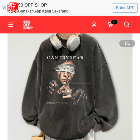
50 OFF SHOP
Buka APP
Gunakan App Kami Sekarang
0
1
/
1