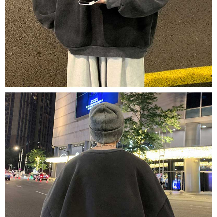
1. Perkhidmatan ini disediakan oleh "Taiwan Mobile Co., Ltd." untuk
membolehkan pengguna membeli produk atau perkhidmatan melalui
perkhidmatan ini semasa transaksi, dan kedai akan menyerahkan hak
tuntutan harga jual/beli ansuran kepada syarikat ini untuk membayar bil
menggunakan bil syarikat ini.
2. Berdasarkan tujuan kontrak persetujuan pembayaran menggunakan
"Pembayaran Ansuran Gogo", kedai akan memberikan maklumat peribadi
anda (termasuk nama, telefon atau alamat) kepada Taiwan Mobile untuk
pengumpulan, pemprosesan dan penggunaan, untuk pengesahan,
semakan dan pembetulan data yang diperlukan untuk bil ansuran oleh
Taiwan Mobile.
3. Sila baca syarat perkhidmatan pengguna secara lengkap melalui
pautan berikut: https://oppay.tw/userRule