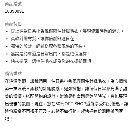
商品編號
超商取貨付款
10393891
LINE Pay
商品特色
Apple Pay
穿上這款日系小香風假兩件針織毛衣，展現優雅時尚的魅力。
柔軟針織材質，讓你倍感舒適自在。
街口支付
獨特的設計，輕鬆搭配各種風格的下裝。
悠遊付
無論是約會還是日常出門，都是絕佳選擇！
快來搶購，讓這件毛衣成為你的衣櫥新寵吧！
Google Pay
銷售重點
全盈+PAY
在這個季節，讓我們用一件日系小香風假兩件針織毛衣，為心情增
大哥付你分期
添一抹溫暖。柔軟的針織觸感，宛如擁抱，讓每個日常都充滿了甜
相關說明
美的情懷。搭配簡約的設計，無論是約會還是休閒時光，皆能展現
【大哥付你分期使用說明】
出優雅的氛圍。現在，您在50％OFF SHOP還能享受特別優惠，讓
AFTEE先享後付
1.本服務由台灣大哥大提供，台灣大哥大用戶可立即使用無須另外申請。
2.付款方式選擇「大哥付你分期」，訂單成立後會自動跳轉到大哥付的交易
這份精緻不再遙不可及。心動不如行動，趕快把這份溫暖帶回家
相關說明
流程，驗證手機門號後，選擇欲分期的期數、繳款截止日，確認付款後即完
【關於「AFTEE先享後付」】
吧！
成交易。
ATM付款
AFTEE先享後付是「在收到商品之後才付款」的支付方式。 讓您購物簡單
3.實際核准額度、可分期數及費用金額請依後續交易確認頁面所載為準。
便利好安心！
4.訂單成立30分鐘內，如未前往確認交易或遇審核未通過，訂單將自動取
１．簡單：不需註冊會員、不需綁卡、不需儲值。