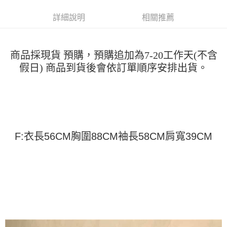
運送方式
消。如遇「轉專審核」未通過狀況，表示未達大哥付你分期系統評分，恕無
２．便利：只要手機號碼，簡訊認證，即可結帳。
法說明評估內容。
詳細說明
相關推薦
３．安心：先確認商品／服務後，再付款。
全家取貨付款
【繳款方式說明】
1.分期款項不併入電信帳單，「大哥付你分期」於每月結算日後寄送繳費提
每筆NT$45
【「AFTEE先享後付」結帳流程】
醒簡訊。
１．於結帳方式選擇「AFTEE先享後付」後，將跳轉至「AFTEE先享後付」
2.透過簡訊連結打開帳單後，可選擇「超商條碼／台灣大直營門市／銀行轉
付款 後全家取貨
商品採現貨 預購，預購追加為7-20工作天(不含
結帳頁面，進行簡訊認證並確認金額後，即可完成結帳。
帳／街口支付／iPASS MONEY」等通路繳費。
２．訂單成立數日內，您將收到繳費通知簡訊。
假日) 商品到貨後會依訂單順序安排出貨。
每筆NT$45
３．收到繳費通知簡訊後14天內，點擊此簡訊中的連結，可透過四大超商／
【注意事項】
ATM／網路銀行／等多元方式進行付款，方視為交易完成。
7-11取貨付款
1.本服務係由「台灣大哥大股份有限公司」（以下簡稱本公司）所提供，讓
※ 請注意：結帳手續完成當下不需立刻繳費，但若您需要取消訂單，請聯絡
用戶於交易時，得透過本服務購買商品或服務，並由商店將買賣／分期付款
每筆NT$45，滿NT$499(含以上)免運費
購買商品的店家。未經商家同意取消之訂單仍視為有效，需透過AFTEE先享
買賣價金債權讓與本公司後，依約使用本公司帳單繳交帳款。
後付繳納相關費用。
2.基於同意付款使用「大哥付你分期」之契約關係目的，商店將以您的個人
付款 後7-11取貨
※ 交易是否成功請以「AFTEE先享後付 」之結帳頁面顯示為準，若有關於
資料（包含姓名、電話或地址）提供予台灣大哥大進項蒐集、處理及利用，
是否繳費成功／繳費後需取消欲退款等相關疑問，請聯繫「AFTEE先享後付
每筆NT$45，滿NT$499(含以上)免運費
由本公司與您本人進行分期帳單所需資料之確認、核對及更正。
F:衣長56CM胸圍88CM袖長58CM肩寬39CM
客戶支援中心」
https://netprotections.freshdesk.com/support/home
3.完整用戶服務條款，請詳閱以下連結：
https://oppay.tw/userRule
宅配
【注意事項】
１．透過由恩沛科技股份有限公司提供之「AFTEE先享後付」服務完成之交
每筆NT$70，滿NT$499(含以上)免運費
易，需依本服務之必要範圍內提供個人資料，並將交易相關給付款項請求債
權轉讓予恩沛科技股份有限公司。
２．關於個人資料處理事宜，請瀏覽以下網址：
https://aftee.tw/terms/#terms3
３．未成年的使用者請事先徵得法定代理人或監護人之同意方可使用
「AFTEE先享後付」，若未經同意申辦者引起之損失，本公司不負相關責