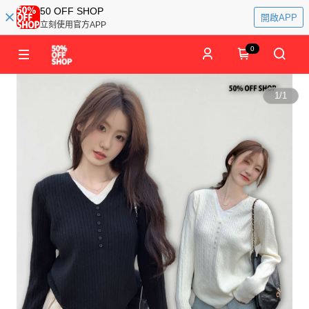
50 OFF SHOP
開啟APP
立刻使用官方APP
0
1
/
1