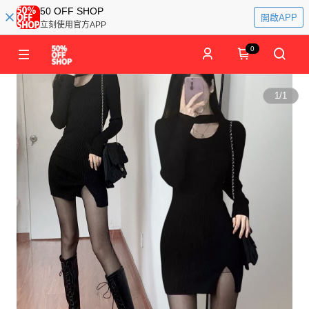
50 OFF SHOP
開啟APP
立刻使用官方APP
0
1
/
1