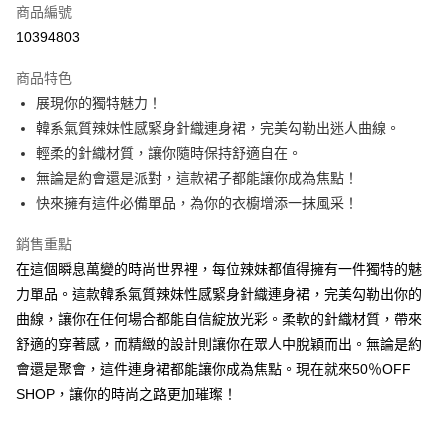
商品編號
超商取貨付款
10394803
LINE Pay
商品特色
Apple Pay
展現你的獨特魅力！
韓系氣質辣妹性感緊身針織連身裙，完美勾勒出迷人曲線。
街口支付
輕柔的針織材質，讓你隨時保持舒適自在。
悠遊付
無論是約會還是派對，這款裙子都能讓你成為焦點！
快來擁有這件必備單品，為你的衣櫥增添一抹風采！
Google Pay
銷售重點
全盈+PAY
在這個瞬息萬變的時尚世界裡，每位辣妹都值得擁有一件獨特的魅
大哥付你分期
力單品。這款韓系氣質辣妹性感緊身針織連身裙，完美勾勒出你的
相關說明
曲線，讓你在任何場合都能自信綻放光彩。柔軟的針織材質，帶來
【大哥付你分期使用說明】
舒適的穿著感，而精緻的設計則讓你在眾人中脫穎而出。無論是約
AFTEE先享後付
1.本服務由台灣大哥大提供，台灣大哥大用戶可立即使用無須另外申請。
2.付款方式選擇「大哥付你分期」，訂單成立後會自動跳轉到大哥付的交易
會還是聚會，這件連身裙都能讓你成為焦點。現在就來50％OFF
相關說明
流程，驗證手機門號後，選擇欲分期的期數、繳款截止日，確認付款後即完
【關於「AFTEE先享後付」】
SHOP，讓你的時尚之路更加璀璨！
成交易。
ATM付款
AFTEE先享後付是「在收到商品之後才付款」的支付方式。 讓您購物簡單
3.實際核准額度、可分期數及費用金額請依後續交易確認頁面所載為準。
便利好安心！
4.訂單成立30分鐘內，如未前往確認交易或遇審核未通過，訂單將自動取
１．簡單：不需註冊會員、不需綁卡、不需儲值。