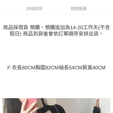
運送方式
消。如遇「轉專審核」未通過狀況，表示未達大哥付你分期系統評分，恕無
２．便利：只要手機號碼，簡訊認證，即可結帳。
法說明評估內容。
詳細說明
相關推薦
３．安心：先確認商品／服務後，再付款。
全家取貨付款
【繳款方式說明】
1.分期款項不併入電信帳單，「大哥付你分期」於每月結算日後寄送繳費提
每筆NT$45
【「AFTEE先享後付」結帳流程】
醒簡訊。
１．於結帳方式選擇「AFTEE先享後付」後，將跳轉至「AFTEE先享後付」
2.透過簡訊連結打開帳單後，可選擇「超商條碼／台灣大直營門市／銀行轉
付款 後全家取貨
商品採現貨 預購，預購追加為14-20工作天(不含
結帳頁面，進行簡訊認證並確認金額後，即可完成結帳。
帳／街口支付／iPASS MONEY」等通路繳費。
２．訂單成立數日內，您將收到繳費通知簡訊。
假日) 商品到貨後會依訂單順序安排出貨。
每筆NT$45
３．收到繳費通知簡訊後14天內，點擊此簡訊中的連結，可透過四大超商／
【注意事項】
ATM／網路銀行／等多元方式進行付款，方視為交易完成。
7-11取貨付款
1.本服務係由「台灣大哥大股份有限公司」（以下簡稱本公司）所提供，讓
※ 請注意：結帳手續完成當下不需立刻繳費，但若您需要取消訂單，請聯絡
用戶於交易時，得透過本服務購買商品或服務，並由商店將買賣／分期付款
每筆NT$45，滿NT$499(含以上)免運費
購買商品的店家。未經商家同意取消之訂單仍視為有效，需透過AFTEE先享
買賣價金債權讓與本公司後，依約使用本公司帳單繳交帳款。
後付繳納相關費用。
2.基於同意付款使用「大哥付你分期」之契約關係目的，商店將以您的個人
付款 後7-11取貨
※ 交易是否成功請以「AFTEE先享後付 」之結帳頁面顯示為準，若有關於
資料（包含姓名、電話或地址）提供予台灣大哥大進項蒐集、處理及利用，
是否繳費成功／繳費後需取消欲退款等相關疑問，請聯繫「AFTEE先享後付
每筆NT$45，滿NT$499(含以上)免運費
由本公司與您本人進行分期帳單所需資料之確認、核對及更正。
F:衣長80CM胸圍82CM袖長54CM肩寬40CM
客戶支援中心」
https://netprotections.freshdesk.com/support/home
3.完整用戶服務條款，請詳閱以下連結：
https://oppay.tw/userRule
宅配
【注意事項】
１．透過由恩沛科技股份有限公司提供之「AFTEE先享後付」服務完成之交
每筆NT$70，滿NT$499(含以上)免運費
易，需依本服務之必要範圍內提供個人資料，並將交易相關給付款項請求債
權轉讓予恩沛科技股份有限公司。
２．關於個人資料處理事宜，請瀏覽以下網址：
https://aftee.tw/terms/#terms3
３．未成年的使用者請事先徵得法定代理人或監護人之同意方可使用
「AFTEE先享後付」，若未經同意申辦者引起之損失，本公司不負相關責