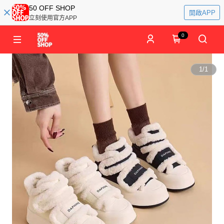
50 OFF SHOP
開啟APP
立刻使用官方APP
0
1
/
1