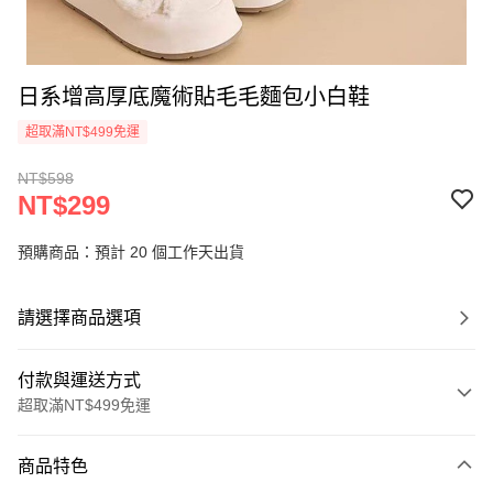
日系增高厚底魔術貼毛毛麵包小白鞋
超取滿NT$499免運
NT$598
NT$299
預購商品：預計 20 個工作天出貨
請選擇商品選項
付款與運送方式
超取滿NT$499免運
付款方式
商品特色
信用卡一次付款