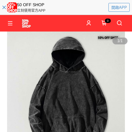
50 OFF SHOP
開啟APP
立刻使用官方APP
0
1
/
1