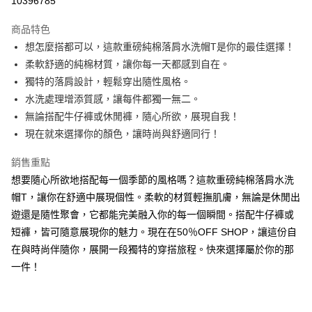
10396785
LINE Pay
商品特色
Apple Pay
想怎麼搭都可以，這款重磅純棉落肩水洗帽T是你的最佳選擇！
柔軟舒適的純棉材質，讓你每一天都感到自在。
街口支付
獨特的落肩設計，輕鬆穿出隨性風格。
悠遊付
水洗處理增添質感，讓每件都獨一無二。
無論搭配牛仔褲或休閒褲，隨心所欲，展現自我！
Google Pay
現在就來選擇你的顏色，讓時尚與舒適同行！
全盈+PAY
銷售重點
大哥付你分期
想要隨心所欲地搭配每一個季節的風格嗎？這款重磅純棉落肩水洗
相關說明
帽T，讓你在舒適中展現個性。柔軟的材質輕撫肌膚，無論是休閒出
【大哥付你分期使用說明】
遊還是隨性聚會，它都能完美融入你的每一個瞬間。搭配牛仔褲或
AFTEE先享後付
1.本服務由台灣大哥大提供，台灣大哥大用戶可立即使用無須另外申請。
2.付款方式選擇「大哥付你分期」，訂單成立後會自動跳轉到大哥付的交易
短褲，皆可隨意展現你的魅力。現在在50％OFF SHOP，讓這份自
相關說明
流程，驗證手機門號後，選擇欲分期的期數、繳款截止日，確認付款後即完
【關於「AFTEE先享後付」】
在與時尚伴隨你，展開一段獨特的穿搭旅程。快來選擇屬於你的那
成交易。
ATM付款
AFTEE先享後付是「在收到商品之後才付款」的支付方式。 讓您購物簡單
一件！
3.實際核准額度、可分期數及費用金額請依後續交易確認頁面所載為準。
便利好安心！
4.訂單成立30分鐘內，如未前往確認交易或遇審核未通過，訂單將自動取
１．簡單：不需註冊會員、不需綁卡、不需儲值。
運送方式
消。如遇「轉專審核」未通過狀況，表示未達大哥付你分期系統評分，恕無
２．便利：只要手機號碼，簡訊認證，即可結帳。
法說明評估內容。
３．安心：先確認商品／服務後，再付款。