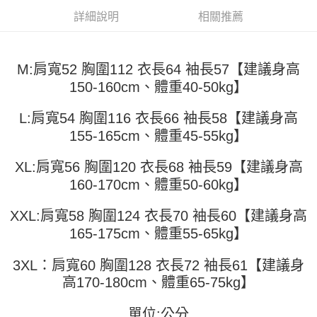
全家取貨付款
【繳款方式說明】
詳細說明
相關推薦
1.分期款項不併入電信帳單，「大哥付你分期」於每月結算日後寄送繳費提
每筆NT$45
【「AFTEE先享後付」結帳流程】
醒簡訊。
１．於結帳方式選擇「AFTEE先享後付」後，將跳轉至「AFTEE先享後付」
2.透過簡訊連結打開帳單後，可選擇「超商條碼／台灣大直營門市／銀行轉
付款 後全家取貨
結帳頁面，進行簡訊認證並確認金額後，即可完成結帳。
帳／街口支付／iPASS MONEY」等通路繳費。
２．訂單成立數日內，您將收到繳費通知簡訊。
M:肩寬52 胸圍112 衣長64 袖長57【建議身高
每筆NT$45
３．收到繳費通知簡訊後14天內，點擊此簡訊中的連結，可透過四大超商／
【注意事項】
150-160cm、體重40-50kg】
ATM／網路銀行／等多元方式進行付款，方視為交易完成。
7-11取貨付款
1.本服務係由「台灣大哥大股份有限公司」（以下簡稱本公司）所提供，讓
※ 請注意：結帳手續完成當下不需立刻繳費，但若您需要取消訂單，請聯絡
用戶於交易時，得透過本服務購買商品或服務，並由商店將買賣／分期付款
每筆NT$45，滿NT$499(含以上)免運費
購買商品的店家。未經商家同意取消之訂單仍視為有效，需透過AFTEE先享
L:肩寬54 胸圍116 衣長66 袖長58【建議身高
買賣價金債權讓與本公司後，依約使用本公司帳單繳交帳款。
後付繳納相關費用。
155-165cm、體重45-55kg】
2.基於同意付款使用「大哥付你分期」之契約關係目的，商店將以您的個人
付款 後7-11取貨
※ 交易是否成功請以「AFTEE先享後付 」之結帳頁面顯示為準，若有關於
資料（包含姓名、電話或地址）提供予台灣大哥大進項蒐集、處理及利用，
是否繳費成功／繳費後需取消欲退款等相關疑問，請聯繫「AFTEE先享後付
每筆NT$45，滿NT$499(含以上)免運費
由本公司與您本人進行分期帳單所需資料之確認、核對及更正。
XL:肩寬56 胸圍120 衣長68 袖長59【建議身高
客戶支援中心」
https://netprotections.freshdesk.com/support/home
3.完整用戶服務條款，請詳閱以下連結：
https://oppay.tw/userRule
160-170cm、體重50-60kg】
宅配
【注意事項】
１．透過由恩沛科技股份有限公司提供之「AFTEE先享後付」服務完成之交
每筆NT$70，滿NT$499(含以上)免運費
XXL:肩寬58 胸圍124 衣長70 袖長60【建議身高
易，需依本服務之必要範圍內提供個人資料，並將交易相關給付款項請求債
權轉讓予恩沛科技股份有限公司。
165-175cm、體重55-65kg】
２．關於個人資料處理事宜，請瀏覽以下網址：
https://aftee.tw/terms/#terms3
3XL：肩寬60 胸圍128 衣長72 袖長61【建議身
３．未成年的使用者請事先徵得法定代理人或監護人之同意方可使用
「AFTEE先享後付」，若未經同意申辦者引起之損失，本公司不負相關責
高170-180cm、體重65-75kg】
任。
４．使用「AFTEE先享後付」時，將依據個別帳號之用戶狀況，依本公司即
單位:公分