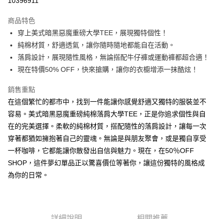
10396911
LINE Pay
商品特色
Apple Pay
穿上美式暗黑惡魔重磅大學TEE，展現獨特個性！
純棉材質，舒適透氣，讓你隨時隨地都能自在活動。
街口支付
落肩設計，展現隨性風格，無論搭配牛仔褲或運動褲都超合適！
悠遊付
現在特價50% OFF，快來搶購，讓你的衣櫥增添一抹酷炫！
Google Pay
銷售重點
在這個繁忙的都市中，找到一件能讓你感覺舒適又獨特的服裝並不
全盈+PAY
容易。美式暗黑惡魔重磅純棉落肩大學TEE，正是你追求個性與自
大哥付你分期
在的完美選擇。柔軟的純棉材質，搭配隨性的落肩設計，讓每一次
相關說明
穿著都猶如擁抱著自己的靈魂。無論是與朋友聚會，或是獨自享受
【大哥付你分期使用說明】
一杯咖啡，它都能讓你散發出自信與魅力。現在，在50％OFF
AFTEE先享後付
1.本服務由台灣大哥大提供，台灣大哥大用戶可立即使用無須另外申請。
2.付款方式選擇「大哥付你分期」，訂單成立後會自動跳轉到大哥付的交易
SHOP，這件夢幻單品正以驚喜價位等著你，讓這份獨特的風格成
相關說明
流程，驗證手機門號後，選擇欲分期的期數、繳款截止日，確認付款後即完
【關於「AFTEE先享後付」】
為你的日常。
成交易。
ATM付款
AFTEE先享後付是「在收到商品之後才付款」的支付方式。 讓您購物簡單
3.實際核准額度、可分期數及費用金額請依後續交易確認頁面所載為準。
便利好安心！
4.訂單成立30分鐘內，如未前往確認交易或遇審核未通過，訂單將自動取
１．簡單：不需註冊會員、不需綁卡、不需儲值。
運送方式
消。如遇「轉專審核」未通過狀況，表示未達大哥付你分期系統評分，恕無
２．便利：只要手機號碼，簡訊認證，即可結帳。
法說明評估內容。
詳細說明
相關推薦
３．安心：先確認商品／服務後，再付款。