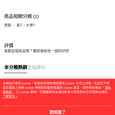
商品相關分類 (1)
男裝
長T｜大學T
評價
喜歡這個商品嗎？購買後給他一個好評吧
本分類熱銷
全站排行
本網站中使用 cookie，欲查詢有關本網站使用 cookie 方式之詳情，及若您不希
熱門標籤
望在電腦上使用 cookie 時應如何變更電腦的 cookie 設定，請參閱本網站「
隱私
權條款
」之 Cookie 聲明。您繼續使用本網站即表示您同意本公司得按本網站使
用條款之 Cookie 聲明使用 cookie。
了解更多 >
我知道了