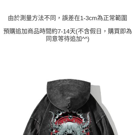
時審查核予不同之上限額度；若仍有額度不足之情形，本公司將視審查結果
請求用戶進行身份認證。
５．嚴禁一人註冊多個帳號或使用他人資訊註冊。若發現惡意使用之情形，
恩沛科技股份有限公司將有權停止該用戶之使用額度並採取法律行動。
由於測量方法不同，誤差在1-3cm為正常範圍
預購追加商品時間約7-14天(不含假日，購買即為
同意等待追加^^)