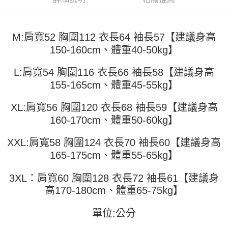
全家取貨付款
【繳款方式說明】
1.分期款項不併入電信帳單，「大哥付你分期」於每月結算日後寄送繳費提
每筆NT$45
【「AFTEE先享後付」結帳流程】
醒簡訊。
１．於結帳方式選擇「AFTEE先享後付」後，將跳轉至「AFTEE先享後付」
2.透過簡訊連結打開帳單後，可選擇「超商條碼／台灣大直營門市／銀行轉
付款 後全家取貨
M:肩寬52 胸圍112 衣長64 袖長57【建議身高
結帳頁面，進行簡訊認證並確認金額後，即可完成結帳。
帳／街口支付／iPASS MONEY」等通路繳費。
２．訂單成立數日內，您將收到繳費通知簡訊。
150-160cm、體重40-50kg】
每筆NT$45
３．收到繳費通知簡訊後14天內，點擊此簡訊中的連結，可透過四大超商／
【注意事項】
ATM／網路銀行／等多元方式進行付款，方視為交易完成。
7-11取貨付款
1.本服務係由「台灣大哥大股份有限公司」（以下簡稱本公司）所提供，讓
L:肩寬54 胸圍116 衣長66 袖長58【建議身高
※ 請注意：結帳手續完成當下不需立刻繳費，但若您需要取消訂單，請聯絡
用戶於交易時，得透過本服務購買商品或服務，並由商店將買賣／分期付款
每筆NT$45，滿NT$499(含以上)免運費
購買商品的店家。未經商家同意取消之訂單仍視為有效，需透過AFTEE先享
155-165cm、體重45-55kg】
買賣價金債權讓與本公司後，依約使用本公司帳單繳交帳款。
後付繳納相關費用。
2.基於同意付款使用「大哥付你分期」之契約關係目的，商店將以您的個人
付款 後7-11取貨
※ 交易是否成功請以「AFTEE先享後付 」之結帳頁面顯示為準，若有關於
資料（包含姓名、電話或地址）提供予台灣大哥大進項蒐集、處理及利用，
XL:肩寬56 胸圍120 衣長68 袖長59【建議身高
是否繳費成功／繳費後需取消欲退款等相關疑問，請聯繫「AFTEE先享後付
每筆NT$45，滿NT$499(含以上)免運費
由本公司與您本人進行分期帳單所需資料之確認、核對及更正。
160-170cm、體重50-60kg】
客戶支援中心」
https://netprotections.freshdesk.com/support/home
3.完整用戶服務條款，請詳閱以下連結：
https://oppay.tw/userRule
宅配
【注意事項】
XXL:肩寬58 胸圍124 衣長70 袖長60【建議身高
１．透過由恩沛科技股份有限公司提供之「AFTEE先享後付」服務完成之交
每筆NT$70，滿NT$499(含以上)免運費
165-175cm、體重55-65kg】
易，需依本服務之必要範圍內提供個人資料，並將交易相關給付款項請求債
權轉讓予恩沛科技股份有限公司。
２．關於個人資料處理事宜，請瀏覽以下網址：
3XL：肩寬60 胸圍128 衣長72 袖長61【建議身
https://aftee.tw/terms/#terms3
高170-180cm、體重65-75kg】
３．未成年的使用者請事先徵得法定代理人或監護人之同意方可使用
「AFTEE先享後付」，若未經同意申辦者引起之損失，本公司不負相關責
任。
單位:公分
４．使用「AFTEE先享後付」時，將依據個別帳號之用戶狀況，依本公司即