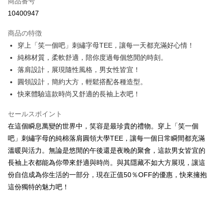
商品番号
コンビニ店頭代金引換
10400947
LINE Pay
商品の特徴
Apple Pay
穿上「笑一個吧」刺繡字母TEE，讓每一天都充滿好心情！
純棉材質，柔軟舒適，陪你度過每個悠閒的時刻。
JKOPAY
落肩設計，展現隨性風格，男女性皆宜！
Easy Wallet
圓領設計，簡約大方，輕鬆搭配各種造型。
快來體驗這款時尚又舒適的長袖上衣吧！
Google Pay
Plus Pay
セールスポイント
在這個瞬息萬變的世界中，笑容是最珍貴的禮物。穿上「笑一個
OP Pay Later
吧」刺繡字母的純棉落肩圓領大學TEE，讓每一個日常瞬間都充滿
説明
溫暖與活力。無論是悠閒的午後還是夜晚的聚會，這款男女皆宜的
【OP Pay Later 使用説明】
AFTEE代金後払い
長袖上衣都能為你帶來舒適與時尚。與其隱藏不如大方展現，讓這
1. 本サービスは台湾大哥大によって提供され、台湾大哥大のユーザーは追
加の申請なしで即時に利用可能です。
説明
份自信成為你生活的一部分，現在正值50％OFF的優惠，快來擁抱
2. 支払い方法で「OP Pay Later」を選択すると、注文が成立した後に自動
一、 AFTEE代金後払いについて
這份獨特的魅力吧！
的に OP Pay Later の取引プロセスに移行し、携帯番号を確認後、分割払
ATM払い
1.お支払い方法でAFTEE代金後払いを選択すると、携帯電話認証ウィンド
いの回数や支払い期限を選択し、支払いを確認すると取引が完了します。
ウが表示されます。
3. 実際の承認額、分割回数および費用については、後続の取引確認ページ
2.SMSで認証してお支払い手続を進めてください。
配送方法
を基準とします。