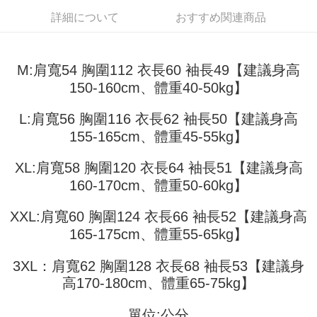
3.注文するときのお支払いは不要です。商品はご指定の住所に配送されま
4. 注文成立後30分以内に確認取引を行わない場合や審査が通過しない場
す。
詳細について
おすすめ関連商品
全家取貨付款
合、注文は自動的にキャンセルされます。「転専審査」に未通過の状況が
4.ご注文が完了すると、携帯に支払い通知のSMSが届きます。アプリ会員
発生した場合は、システムの評価基準に達していないことを意味し、評価
配送毎にNT$45
の場合は、AFTEE アプリプッシュ通知が届きます。
内容についての説明はいたしかねます。
5.商品受け取り時のお支払いは不要です。商品を確かめてから、SMSまた
付款 後全家取貨
はアプリの通知に従って、4大コンビニ、またはATM/オンラインバンキン
M:肩寬54 胸圍112 衣長60 袖長49【建議身高
グでお支払いください。
配送毎にNT$45
150-160cm、體重40-50kg】
【支払い方法の説明】
1. 分割払いの金額は電信請求書に統合されず、「OP Pay Later」は毎月の
代金納付期限は最短で 14 日以内ですので、ご注意ください。AFTEE アプ
7-11取貨付款
締め日後に支払いリマインダーのSMSを送信します。
L:肩寬56 胸圍116 衣長62 袖長50【建議身高
リをダウンロードして AFTEE 会員になるとお支払い期限を最長 45 日以内
2. SMSのリンクを通じて請求書を開いた後、「コンビニバーコード／台湾
配送毎にNT$45、NT$499以上で送料無料
まで延長できます。
155-165cm、體重45-55kg】
大直営店舗／銀行振込／街口支払い／iPASS MONEY」などのチャネルで
支払いを選択できます。
付款 後7-11取貨
お支払期限は、ショップが請求した期日と、AFTEEで延長できる日数をも
XL:肩寬58 胸圍120 衣長64 袖長51【建議身高
とに計算されます。AFTEEで注文すると、商品を受け取るまで支払い期限
配送毎にNT$45、NT$499以上で送料無料
【注意事項】
を延長できますが、商品を期限内に受け取れない場合があります（例：予
160-170cm、體重50-60kg】
1. 本サービスは「台湾大哥大株式会社」（以下「当社」といいます）によ
約商品や商品到着日が比較的遅い商品）。そのため、商品到着の有無に関
宅配
って提供され、ユーザーが取引時に本サービスを通じて商品やサービスを
わらず、AFTEEで指定された期限内にお支払いください。
XXL:肩寬60 胸圍124 衣長66 袖長52【建議身高
購入できるようにし、店舗が売買／分割払い売買の債権を当社に譲渡した
配送毎にNT$70、NT$499以上で送料無料
後、契約に基づいて当社の請求書で帳款を支払うことになります。
165-175cm、體重55-65kg】
二、支払い限度額
2. 「OP Pay Later」を利用する契約関係の目的から、店舗はあなたの個人
1.初回 AFTEEを ご利用の際に、認証結果及び当社の審査の結果に基づ
情報（名前、電話または住所を含む）を台湾大哥大に提供し、収集、処理
き、限度額が設定されます。
3XL：肩寬62 胸圍128 衣長68 袖長53【建議身
および利用するために、当社があなた本人と分割請求書に必要な情報の確
2.決済金額は最低NT$20です。
認、照合および修正を行います。
高170-180cm、體重65-75kg】
3.現在、台湾の会員のみご利用いただけます。
3. 完全なユーザーサービス規約については、以下のリンクを参照してくだ
さい：
https://oppay.tw/userRule
三、利用規約「AFTEE代金後払い」（以下当サービスという）はネットプ
單位:公分