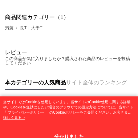
商品関連カテゴリー（1）
男裝
長T｜大學T
レビュー
この商品が気に入りましたか？購入された商品のレビューを投稿
してください
本カテゴリーの人気商品
サイト全体のランキング
当サイトではCookieを使用しています。当サイトのCookie使用に関する詳細
人気タグ
や、Cookieを無効にしたい場合のブラウザでの設定方法については、当サイト
「
プライバシーポリシー
」のCookieポリシーをご参照ください。お客さま
が、当サイトを引き続き使用される場合、当社がサイト利用規約のCookieポリ
詳しく見る >
シーに基づいてCookieを使用することに同意したものとみなします。
分かりました