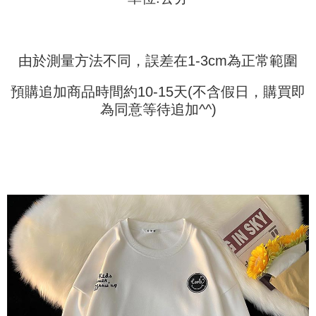
ロテクションズ（以下 AFTEE という）が提供し、AFTEEが代金を徴収し
ます。当サービスご利用の際に提供しなければならない個人情報（注文者
の氏名、電話番号、受取人の氏名、電話番号、受取人住所を含むがこれに
限らない）は、AFTEEに渡され当サービスで必要な範囲内で利用されま
す。AFTEEの個人情報の収集、処理、利用について、詳細はAFTEE公式ホ
由於測量方法不同，誤差在1-3cm為正常範圍
ームページの『個人情報の収集、処理及び利用に関する声明』をご参照く
ださい（
https://aftee.tw/privacypolicy/
）。
預購追加商品時間約10-15天(不含假日，購買即
AFTEEの初回ご利用の際に、審査を通過すれば、最高額がNT$10,000にな
為同意等待追加^^)
ります。支払い期限を過ぎた場合、その金額に基づいて年利20%の遅延滞
納金が加算されます。未成年の利用者は、事前に法定代理人または後見人
の同意を得ればAFTEEをご利用いただけます。
個人情報の処理、利用について疑問がある、または関連する法律の権利を
行使したい場合は、ネットプロテクションズ
cs_tw@netprotections.co.jp
にご連絡ください。上記に示した個人情報を、必要な購入注文書とあわせ
てAFTEEにご提供いただく、またはAFTEEにあなたの個人情報の収集、処
理、利用を許可することににご同意いただけない場合は、当サービスを選
択しないでください。