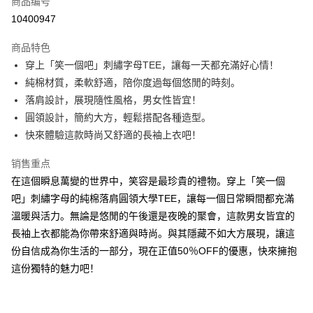
商品编号
超商取货付款
10400947
LINE Pay
商品特色
Apple Pay
穿上「笑一個吧」刺繡字母TEE，讓每一天都充滿好心情！
純棉材質，柔軟舒適，陪你度過每個悠閒的時刻。
街口支付
落肩設計，展現隨性風格，男女性皆宜！
悠遊付
圓領設計，簡約大方，輕鬆搭配各種造型。
快來體驗這款時尚又舒適的長袖上衣吧！
Google Pay
销售重点
Plus PAY
在這個瞬息萬變的世界中，笑容是最珍貴的禮物。穿上「笑一個
大哥付你分期
吧」刺繡字母的純棉落肩圓領大學TEE，讓每一個日常瞬間都充滿
相关说明
溫暖與活力。無論是悠閒的午後還是夜晚的聚會，這款男女皆宜的
【大哥付你分期使用说明】
長袖上衣都能為你帶來舒適與時尚。與其隱藏不如大方展現，讓這
AFTEE先享后付
1. 本服务由台湾大哥大提供，电信用户可立即使用无须另外申请。（限个人
月租型门号，不开放公司户及预付卡使用）
份自信成為你生活的一部分，現在正值50％OFF的優惠，快來擁抱
相关说明
2. 付款方式选择 “大哥付你分期”，订单成立后会自动跳转到大哥付的交易流
一、關於 AFTEE先享後付
這份獨特的魅力吧！
程，验证手机门号后，选择欲分期的期数、缴款截止日，确认付款后即完成
ATM付款
1. 於付款方式選擇AFTEE先享後付，將跳出AFTEE先享後付手機驗證視
交易。
窗。
3. 实际核准额度、可分期数及费用金额请依后续交易确认页面所载为准。
2. 進行簡訊驗證之後，即可完成結帳手續。
运送方式
4. 订单成立30分钟内，如未前往确认交易或遇审核未通过，订单将自动取