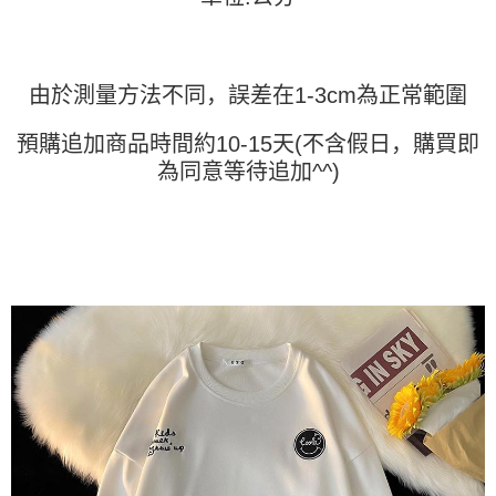
處理、利用，詳參 AFTEE 官網之『個人資料蒐集、處理及利用告知聲明』
（
https://aftee.tw/privacypolicy/
）。
若款項超過繳費期限，將根據當次的金額加收年利率 16% 的逾期滯納金。
未成年的使用者，請事先徵得法定代理人或監護人之同意方可使用
由於測量方法不同，誤差在1-3cm為正常範圍
AFTEE。
預購追加商品時間約10-15天(不含假日，購買即
若您對於個人資料之處理、利用有任何疑問，或欲行使相關法律權利，請聯
為同意等待追加^^)
繫恩沛科技股份有限公司。若您不同意我們將上開所示之個人資料，連同必
要之購買訂單資訊提供予 AFTEE ，或讓 AFTEE 蒐集處理利用您的個人資
料，請勿選用本服務。