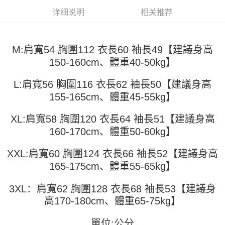
3. 訂單確認後不需事先繳費，商品會配送至您的指定地址。
消。如遇 “转专审核”未通过状况，表示未达系统评分，恕无法说明评估内
详细说明
相关推荐
4. 下訂完成後，您的手機會收到一封繳費通知簡訊，APP會員則會收到
全家取貨付款
容。
AFTEE APP推播通知。
【缴款方式说明】
每笔NT$45
5. 收到商品當下無需繳費，確認無誤後，請再利用繳費通知簡訊或AFTEE
1. 分期款项不并入电信账单，“大哥付你分期”于每月结算日后寄送缴费提醒
APP於四大便利商店‧ATM/網銀等方式進行付款。
短信。
付款 後全家取貨
M:肩寬54 胸圍112 衣長60 袖長49【建議身高
2. 通过短信链接打开账单后，可选择 “超商条码／台湾大直营门市／银行转
請留意繳費期限為 14 天。唯有下載 AFTEE App 成為 AFTEE 會員者方能享
150-160cm、體重40-50kg】
每笔NT$45
账／街口支付／iPASS MONEY”等通路缴费。
有最長 45 天內付款之服務。
7-11取貨付款
【注意事项】
L:肩寬56 胸圍116 衣長62 袖長50【建議身高
繳費期限，為商家向您請款的時間，再加上使用AFTEE可延長的天數所計算
1. 本服务系由 “台湾大哥大股份有限公司”所提供，让用户于交易时，得通过
每笔NT$45，满NT$499(含以上)免运费
出。使用AFTEE下訂可以延長您收到商品前的繳費天數，但無法保證一定能
155-165cm、體重45-55kg】
本服务购买商品或服务，并由商店将买卖／分期付款买卖价金债权让与本公
夠在期限內收到商品(例如:預購商品或預計到貨時間較長者)。因此無論收到
司后，依约使用本公司账单缴交账款。
付款 後7-11取貨
商品與否，仍需要請您在AFTEE規定的時間內完成繳費。
2. 基于同意付款使用 “大哥付你分期”之契约关系目的，商店将以您的个人资
XL:肩寬58 胸圍120 衣長64 袖長51【建議身高
每笔NT$45，满NT$499(含以上)免运费
料（包含姓名、电话或地址）提供予台湾大哥大进项收集、处理及利用，由
160-170cm、體重50-60kg】
二、付款限制
台湾大哥大与本人进行分期账单所需资料之确认、核对及更正。
1. 初次使用 AFTEE 時，將依認證結果及本公司審查結果，核予每個人不同
宅配
3. 完整用户服务条款，请详阅以下链接：
https://oppay.tw/userRule
之上限額度
XXL:肩寬60 胸圍124 衣長66 袖長52【建議身高
2. 結帳金額須大於NT$30
每笔NT$70，满NT$499(含以上)免运费
165-175cm、體重55-65kg】
3. 目前僅支援台灣會員
三、聲明條款
3XL：肩寬62 胸圍128 衣長68 袖長53【建議身
「AFTEE先享後付」(下稱本服務)乃由恩沛科技股份有限公司(下稱 AFTEE )
高170-180cm、體重65-75kg】
所提供，並由 AFTEE 向您收取款項。因使用本服務所須提供之個人資料(包
含但不限於訂購人姓名、電話，收件人姓名、電話、收件地址)，將交付予
AFTEE 於本服務必要服務範圍內運用。關於 AFTEE 對於個人資料之蒐集、
單位:公分