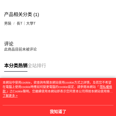
产品相关分类 (1)
男裝
長T｜大學T
评论
此商品目前未被评论
本分类热销
全站排行
本網站中使用cookie，欲查詢有關本網站使用cookie方式之詳情，及若您不希望
热门标签
在電腦上使用cookie時應如何變更電腦的cookie設定，請參閱本網站「
隱私權條
款
」之Cookie聲明。您繼續使用本網站即表示您同意本公司得按本網站使用條款
之Cookie聲明使用cookie。
了解更多 >
我知道了