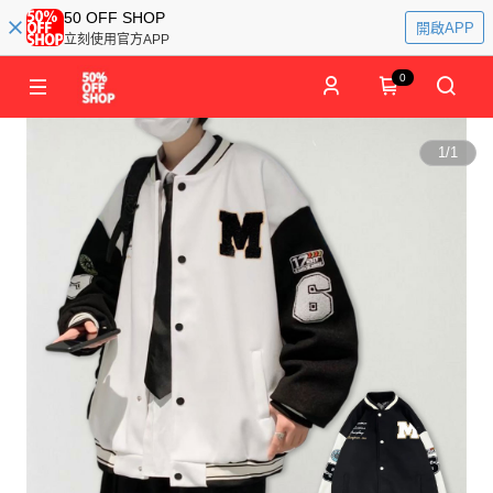
50 OFF SHOP
開啟APP
立刻使用官方APP
0
1
/
1