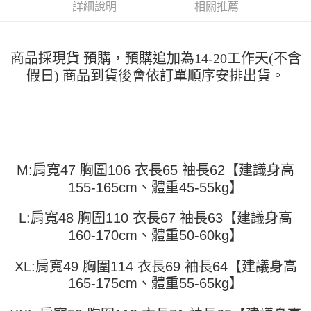
運送方式
消。如遇「轉專審核」未通過狀況，表示未達大哥付你分期系統評分，恕無
詳細說明
相關推薦
２．便利：只要手機號碼，簡訊認證，即可結帳。
法說明評估內容。
３．安心：先確認商品／服務後，再付款。
全家取貨付款
【繳款方式說明】
1.分期款項不併入電信帳單，「大哥付你分期」於每月結算日後寄送繳費提
每筆NT$45
【「AFTEE先享後付」結帳流程】
醒簡訊。
商品採現貨 預購，預購追加為14-20工作天(不含
１．於結帳方式選擇「AFTEE先享後付」後，將跳轉至「AFTEE先享後付」
2.透過簡訊連結打開帳單後，可選擇「超商條碼／台灣大直營門市／銀行轉
付款 後全家取貨
假日) 商品到貨後會依訂單順序安排出貨。
結帳頁面，進行簡訊認證並確認金額後，即可完成結帳。
帳／街口支付／iPASS MONEY」等通路繳費。
２．訂單成立數日內，您將收到繳費通知簡訊。
每筆NT$45
３．收到繳費通知簡訊後14天內，點擊此簡訊中的連結，可透過四大超商／
【注意事項】
ATM／網路銀行／等多元方式進行付款，方視為交易完成。
7-11取貨付款
1.本服務係由「台灣大哥大股份有限公司」（以下簡稱本公司）所提供，讓
※ 請注意：結帳手續完成當下不需立刻繳費，但若您需要取消訂單，請聯絡
用戶於交易時，得透過本服務購買商品或服務，並由商店將買賣／分期付款
每筆NT$45，滿NT$499(含以上)免運費
購買商品的店家。未經商家同意取消之訂單仍視為有效，需透過AFTEE先享
買賣價金債權讓與本公司後，依約使用本公司帳單繳交帳款。
後付繳納相關費用。
2.基於同意付款使用「大哥付你分期」之契約關係目的，商店將以您的個人
付款 後7-11取貨
※ 交易是否成功請以「AFTEE先享後付 」之結帳頁面顯示為準，若有關於
M:肩寬47 胸圍106 衣長65 袖長62【建議身高
資料（包含姓名、電話或地址）提供予台灣大哥大進項蒐集、處理及利用，
是否繳費成功／繳費後需取消欲退款等相關疑問，請聯繫「AFTEE先享後付
每筆NT$45，滿NT$499(含以上)免運費
由本公司與您本人進行分期帳單所需資料之確認、核對及更正。
155-165cm、體重45-55kg】
客戶支援中心」
https://netprotections.freshdesk.com/support/home
3.完整用戶服務條款，請詳閱以下連結：
https://oppay.tw/userRule
宅配
【注意事項】
L:肩寬48 胸圍110 衣長67 袖長63【建議身高
１．透過由恩沛科技股份有限公司提供之「AFTEE先享後付」服務完成之交
每筆NT$70，滿NT$499(含以上)免運費
160-170cm、體重50-60kg】
易，需依本服務之必要範圍內提供個人資料，並將交易相關給付款項請求債
權轉讓予恩沛科技股份有限公司。
２．關於個人資料處理事宜，請瀏覽以下網址：
XL:肩寬49 胸圍114 衣長69 袖長64【建議身高
https://aftee.tw/terms/#terms3
165-175cm、體重55-65kg】
３．未成年的使用者請事先徵得法定代理人或監護人之同意方可使用
「AFTEE先享後付」，若未經同意申辦者引起之損失，本公司不負相關責