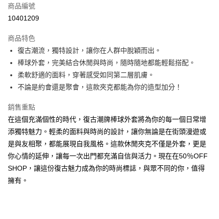
商品編號
超商取貨付款
10401209
LINE Pay
商品特色
Apple Pay
復古潮流，獨特設計，讓你在人群中脫穎而出。
棒球外套，完美結合休閒與時尚，隨時隨地都能輕鬆搭配。
街口支付
柔軟舒適的面料，穿著感受如同第二層肌膚。
悠遊付
不論是約會還是聚會，這款夾克都能為你的造型加分！
Google Pay
銷售重點
在這個充滿個性的時代，復古潮牌棒球外套將為你的每一個日常增
全盈+PAY
添獨特魅力。輕柔的面料與時尚的設計，讓你無論是在街頭漫遊或
大哥付你分期
是與友相聚，都能展現自我風格。這款休閒夾克不僅是外套，更是
相關說明
你心情的延伸，讓每一次出門都充滿自信與活力。現在在50％OFF
【大哥付你分期使用說明】
SHOP，讓這份復古魅力成為你的時尚標誌，與眾不同的你，值得
AFTEE先享後付
1.本服務由台灣大哥大提供，台灣大哥大用戶可立即使用無須另外申請。
2.付款方式選擇「大哥付你分期」，訂單成立後會自動跳轉到大哥付的交易
擁有。
相關說明
流程，驗證手機門號後，選擇欲分期的期數、繳款截止日，確認付款後即完
【關於「AFTEE先享後付」】
成交易。
ATM付款
AFTEE先享後付是「在收到商品之後才付款」的支付方式。 讓您購物簡單
3.實際核准額度、可分期數及費用金額請依後續交易確認頁面所載為準。
便利好安心！
4.訂單成立30分鐘內，如未前往確認交易或遇審核未通過，訂單將自動取
１．簡單：不需註冊會員、不需綁卡、不需儲值。