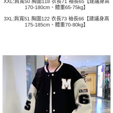
任。
XXL:肩寬50 胸圍118 衣長71 袖長65【建議身高
４．使用「AFTEE先享後付」時，將依據個別帳號之用戶狀況，依本公司即
170-180cm、體重65-75kg】
時審查核予不同之上限額度；若仍有額度不足之情形，本公司將視審查結果
請求用戶進行身份認證。
3XL:肩寬51 胸圍122 衣長73 袖長66【建議身高
５．嚴禁一人註冊多個帳號或使用他人資訊註冊。若發現惡意使用之情形，
恩沛科技股份有限公司將有權停止該用戶之使用額度並採取法律行動。
175-185cm、體重70-80kg】