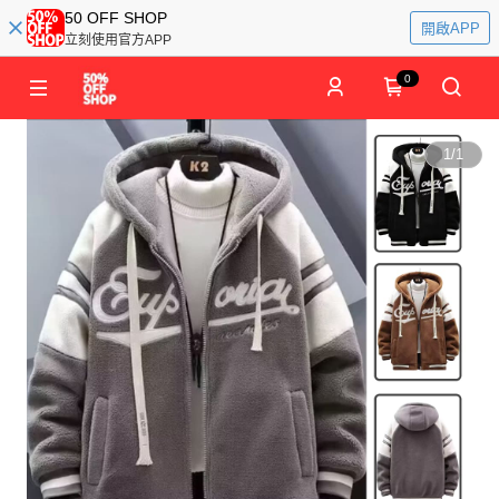
50 OFF SHOP
開啟APP
立刻使用官方APP
0
1
/
1