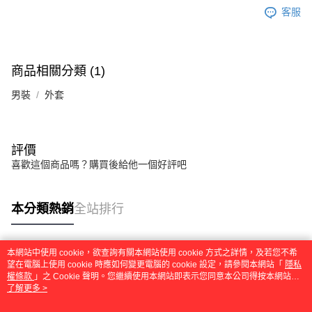
客服
商品相關分類 (1)
男裝
外套
評價
喜歡這個商品嗎？購買後給他一個好評吧
本分類熱銷
全站排行
本網站中使用 cookie，欲查詢有關本網站使用 cookie 方式之詳情，及若您不希
熱門標籤
望在電腦上使用 cookie 時應如何變更電腦的 cookie 設定，請參閱本網站「
隱私
權條款
」之 Cookie 聲明。您繼續使用本網站即表示您同意本公司得按本網站使
用條款之 Cookie 聲明使用 cookie。
了解更多 >