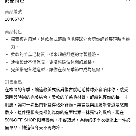
商品特色
信用卡一次付款
商品編號
超商取貨付款
10406787
LINE Pay
商品特色
Apple Pay
探索復古風潮，這款美式落肩毛毛棒球外套讓你輕鬆展現時尚魅
力。
街口支付
柔軟的羊羔毛材質，帶來超級舒適的穿著體驗。
悠遊付
連帽設計不僅保暖，更增添隨性休閒的風格。
完美搭配各種造型，讓你在秋冬季節中成為焦點！
Google Pay
銷售重點
全盈+PAY
在寒冷的冬季，讓這款美式落肩復古感毛毛棒球外套陪伴你，感受
大哥付你分期
溫暖與時尚的完美結合。柔軟的羊羔毛材質，輕鬆包裹你的每一寸
相關說明
肌膚，讓每一次出門都變得格外舒適。無論是與朋友聚會還是悠閒
【大哥付你分期使用說明】
散步，這件連帽夾克都能為你的造型增添一抹獨特的風格。現在，
AFTEE先享後付
1.本服務由台灣大哥大提供，台灣大哥大用戶可立即使用無須另外申請。
2.付款方式選擇「大哥付你分期」，訂單成立後會自動跳轉到大哥付的交易
50％OFF SHOP 限時優惠，不容錯過，為你的冬季衣櫥添上一件必
相關說明
流程，驗證手機門號後，選擇欲分期的期數、繳款截止日，確認付款後即完
【關於「AFTEE先享後付」】
備單品，讓這個冬天不再寒冷。
成交易。
ATM付款
AFTEE先享後付是「在收到商品之後才付款」的支付方式。 讓您購物簡單
3.實際核准額度、可分期數及費用金額請依後續交易確認頁面所載為準。