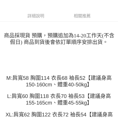
便利好安心！
4.訂單成立30分鐘內，如未前往確認交易或遇審核未通過，訂單將自動取
１．簡單：不需註冊會員、不需綁卡、不需儲值。
運送方式
消。如遇「轉專審核」未通過狀況，表示未達大哥付你分期系統評分，恕無
２．便利：只要手機號碼，簡訊認證，即可結帳。
法說明評估內容。
詳細說明
相關推薦
３．安心：先確認商品／服務後，再付款。
全家取貨付款
【繳款方式說明】
1.分期款項不併入電信帳單，「大哥付你分期」於每月結算日後寄送繳費提
每筆NT$45
【「AFTEE先享後付」結帳流程】
醒簡訊。
１．於結帳方式選擇「AFTEE先享後付」後，將跳轉至「AFTEE先享後付」
2.透過簡訊連結打開帳單後，可選擇「超商條碼／台灣大直營門市／銀行轉
付款 後全家取貨
商品採現貨 預購，預購追加為14-20工作天(不含
結帳頁面，進行簡訊認證並確認金額後，即可完成結帳。
帳／街口支付／iPASS MONEY」等通路繳費。
２．訂單成立數日內，您將收到繳費通知簡訊。
假日) 商品到貨後會依訂單順序安排出貨。
每筆NT$45
３．收到繳費通知簡訊後14天內，點擊此簡訊中的連結，可透過四大超商／
【注意事項】
ATM／網路銀行／等多元方式進行付款，方視為交易完成。
7-11取貨付款
1.本服務係由「台灣大哥大股份有限公司」（以下簡稱本公司）所提供，讓
※ 請注意：結帳手續完成當下不需立刻繳費，但若您需要取消訂單，請聯絡
用戶於交易時，得透過本服務購買商品或服務，並由商店將買賣／分期付款
每筆NT$45，滿NT$499(含以上)免運費
購買商品的店家。未經商家同意取消之訂單仍視為有效，需透過AFTEE先享
買賣價金債權讓與本公司後，依約使用本公司帳單繳交帳款。
後付繳納相關費用。
2.基於同意付款使用「大哥付你分期」之契約關係目的，商店將以您的個人
付款 後7-11取貨
※ 交易是否成功請以「AFTEE先享後付 」之結帳頁面顯示為準，若有關於
資料（包含姓名、電話或地址）提供予台灣大哥大進項蒐集、處理及利用，
是否繳費成功／繳費後需取消欲退款等相關疑問，請聯繫「AFTEE先享後付
每筆NT$45，滿NT$499(含以上)免運費
由本公司與您本人進行分期帳單所需資料之確認、核對及更正。
M:肩寬58 胸圍114 衣長68 袖長52【建議身高
客戶支援中心」
https://netprotections.freshdesk.com/support/home
3.完整用戶服務條款，請詳閱以下連結：
https://oppay.tw/userRule
150-160cm、體重40-50kg】
宅配
【注意事項】
１．透過由恩沛科技股份有限公司提供之「AFTEE先享後付」服務完成之交
每筆NT$70，滿NT$499(含以上)免運費
L:肩寬60 胸圍118 衣長70 袖長53【建議身高
易，需依本服務之必要範圍內提供個人資料，並將交易相關給付款項請求債
權轉讓予恩沛科技股份有限公司。
155-165cm、體重45-55kg】
２．關於個人資料處理事宜，請瀏覽以下網址：
https://aftee.tw/terms/#terms3
XL:肩寬62 胸圍122 衣長72 袖長54【建議身高
３．未成年的使用者請事先徵得法定代理人或監護人之同意方可使用