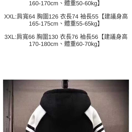
160-170cm、體重50-60kg】
「AFTEE先享後付」，若未經同意申辦者引起之損失，本公司不負相關責
任。
４．使用「AFTEE先享後付」時，將依據個別帳號之用戶狀況，依本公司即
XXL:肩寬64 胸圍126 衣長74 袖長55【建議身高
時審查核予不同之上限額度；若仍有額度不足之情形，本公司將視審查結果
165-175cm、體重55-65kg】
請求用戶進行身份認證。
５．嚴禁一人註冊多個帳號或使用他人資訊註冊。若發現惡意使用之情形，
恩沛科技股份有限公司將有權停止該用戶之使用額度並採取法律行動。
3XL:肩寬66 胸圍130 衣長76 袖長56【建議身高
170-180cm、體重60-70kg】