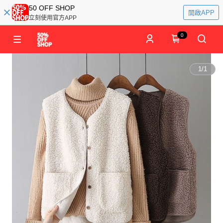
50 OFF SHOP
開啟APP
立刻使用官方APP
0
1
/
1