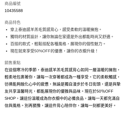
商品編號
超商取貨付款
10435588
LINE Pay
商品特色
Apple Pay
穿上泰迪感羊羔毛質感背心，感受柔軟的溫暖擁抱。
獨特的材質設計，讓你無論在家還是外出都能時尚又舒適。
街口支付
百搭的款式，輕鬆搭配各種風格，展現你的個性魅力。
悠遊付
現在就來享受50%OFF的優惠，讓你的衣櫥升級！
Google Pay
銷售重點
在這個寒冷的季節，泰迪感羊羔毛質感背心如同一層溫暖的擁抱，
全盈+PAY
輕柔地包裹著你，讓每一次穿著都成為一種享受。它的柔軟觸感，
大哥付你分期
彷彿能夠融化心中的疲憊，無論是獨自漫步於冬日街頭，還是與摯
相關說明
友共享溫馨時光，都能展現你的優雅與品味。現在於50％OFF
【大哥付你分期使用說明】
SHOP，讓這份溫暖成為你衣櫥中的必備良品，讓每一天都充滿自
AFTEE先享後付
1.本服務由台灣大哥大提供，台灣大哥大用戶可立即使用無須另外申請。
2.付款方式選擇「大哥付你分期」，訂單成立後會自動跳轉到大哥付的交易
信與風格。別再猶豫，讓這件背心陪伴你，讓每一刻都更美好。
相關說明
流程，驗證手機門號後，選擇欲分期的期數、繳款截止日，確認付款後即完
【關於「AFTEE先享後付」】
成交易。
ATM付款
AFTEE先享後付是「在收到商品之後才付款」的支付方式。 讓您購物簡單
3.實際核准額度、可分期數及費用金額請依後續交易確認頁面所載為準。
便利好安心！
4.訂單成立30分鐘內，如未前往確認交易或遇審核未通過，訂單將自動取
１．簡單：不需註冊會員、不需綁卡、不需儲值。