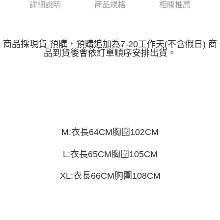
運送方式
消。如遇「轉專審核」未通過狀況，表示未達大哥付你分期系統評分，恕無
詳細說明
商品規格
相關推薦
２．便利：只要手機號碼，簡訊認證，即可結帳。
法說明評估內容。
３．安心：先確認商品／服務後，再付款。
全家取貨付款
【繳款方式說明】
1.分期款項不併入電信帳單，「大哥付你分期」於每月結算日後寄送繳費提
每筆NT$45
【「AFTEE先享後付」結帳流程】
醒簡訊。
商品採現貨 預購，預購追加為7-20工作天(不含假日) 商
１．於結帳方式選擇「AFTEE先享後付」後，將跳轉至「AFTEE先享後付」
2.透過簡訊連結打開帳單後，可選擇「超商條碼／台灣大直營門市／銀行轉
付款 後全家取貨
品到貨後會依訂單順序安排出貨。
結帳頁面，進行簡訊認證並確認金額後，即可完成結帳。
帳／街口支付／iPASS MONEY」等通路繳費。
２．訂單成立數日內，您將收到繳費通知簡訊。
每筆NT$45
３．收到繳費通知簡訊後14天內，點擊此簡訊中的連結，可透過四大超商／
【注意事項】
ATM／網路銀行／等多元方式進行付款，方視為交易完成。
7-11取貨付款
1.本服務係由「台灣大哥大股份有限公司」（以下簡稱本公司）所提供，讓
※ 請注意：結帳手續完成當下不需立刻繳費，但若您需要取消訂單，請聯絡
用戶於交易時，得透過本服務購買商品或服務，並由商店將買賣／分期付款
每筆NT$45，滿NT$499(含以上)免運費
購買商品的店家。未經商家同意取消之訂單仍視為有效，需透過AFTEE先享
買賣價金債權讓與本公司後，依約使用本公司帳單繳交帳款。
後付繳納相關費用。
2.基於同意付款使用「大哥付你分期」之契約關係目的，商店將以您的個人
付款 後7-11取貨
※ 交易是否成功請以「AFTEE先享後付 」之結帳頁面顯示為準，若有關於
資料（包含姓名、電話或地址）提供予台灣大哥大進項蒐集、處理及利用，
是否繳費成功／繳費後需取消欲退款等相關疑問，請聯繫「AFTEE先享後付
每筆NT$45，滿NT$499(含以上)免運費
由本公司與您本人進行分期帳單所需資料之確認、核對及更正。
M:衣長64CM胸圍102CM
客戶支援中心」
https://netprotections.freshdesk.com/support/home
3.完整用戶服務條款，請詳閱以下連結：
https://oppay.tw/userRule
宅配
【注意事項】
L:衣長65CM胸圍105CM
１．透過由恩沛科技股份有限公司提供之「AFTEE先享後付」服務完成之交
每筆NT$70，滿NT$499(含以上)免運費
易，需依本服務之必要範圍內提供個人資料，並將交易相關給付款項請求債
XL:衣長66CM胸圍108CM
權轉讓予恩沛科技股份有限公司。
２．關於個人資料處理事宜，請瀏覽以下網址：
https://aftee.tw/terms/#terms3
３．未成年的使用者請事先徵得法定代理人或監護人之同意方可使用
「AFTEE先享後付」，若未經同意申辦者引起之損失，本公司不負相關責