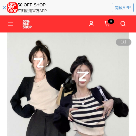
50 OFF SHOP
開啟APP
立刻使用官方APP
0
1
/
1