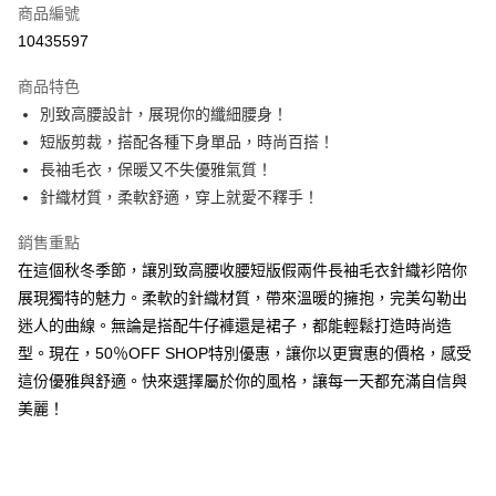
商品編號
超商取貨付款
10435597
LINE Pay
商品特色
Apple Pay
別致高腰設計，展現你的纖細腰身！
短版剪裁，搭配各種下身單品，時尚百搭！
街口支付
長袖毛衣，保暖又不失優雅氣質！
悠遊付
針織材質，柔軟舒適，穿上就愛不釋手！
Google Pay
銷售重點
在這個秋冬季節，讓別致高腰收腰短版假兩件長袖毛衣針織衫陪你
全盈+PAY
展現獨特的魅力。柔軟的針織材質，帶來溫暖的擁抱，完美勾勒出
大哥付你分期
迷人的曲線。無論是搭配牛仔褲還是裙子，都能輕鬆打造時尚造
相關說明
型。現在，50％OFF SHOP特別優惠，讓你以更實惠的價格，感受
【大哥付你分期使用說明】
這份優雅與舒適。快來選擇屬於你的風格，讓每一天都充滿自信與
AFTEE先享後付
1.本服務由台灣大哥大提供，台灣大哥大用戶可立即使用無須另外申請。
2.付款方式選擇「大哥付你分期」，訂單成立後會自動跳轉到大哥付的交易
美麗！
相關說明
流程，驗證手機門號後，選擇欲分期的期數、繳款截止日，確認付款後即完
【關於「AFTEE先享後付」】
成交易。
ATM付款
AFTEE先享後付是「在收到商品之後才付款」的支付方式。 讓您購物簡單
3.實際核准額度、可分期數及費用金額請依後續交易確認頁面所載為準。
便利好安心！
4.訂單成立30分鐘內，如未前往確認交易或遇審核未通過，訂單將自動取
１．簡單：不需註冊會員、不需綁卡、不需儲值。