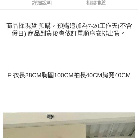
運送方式
消。如遇「轉專審核」未通過狀況，表示未達大哥付你分期系統評分，恕無
詳細說明
相關推薦
２．便利：只要手機號碼，簡訊認證，即可結帳。
法說明評估內容。
３．安心：先確認商品／服務後，再付款。
全家取貨付款
【繳款方式說明】
1.分期款項不併入電信帳單，「大哥付你分期」於每月結算日後寄送繳費提
每筆NT$45
【「AFTEE先享後付」結帳流程】
醒簡訊。
商品採現貨 預購，預購追加為7-20工作天(不含
１．於結帳方式選擇「AFTEE先享後付」後，將跳轉至「AFTEE先享後付」
2.透過簡訊連結打開帳單後，可選擇「超商條碼／台灣大直營門市／銀行轉
付款 後全家取貨
假日) 商品到貨後會依訂單順序安排出貨。
結帳頁面，進行簡訊認證並確認金額後，即可完成結帳。
帳／街口支付／iPASS MONEY」等通路繳費。
２．訂單成立數日內，您將收到繳費通知簡訊。
每筆NT$45
３．收到繳費通知簡訊後14天內，點擊此簡訊中的連結，可透過四大超商／
【注意事項】
ATM／網路銀行／等多元方式進行付款，方視為交易完成。
7-11取貨付款
1.本服務係由「台灣大哥大股份有限公司」（以下簡稱本公司）所提供，讓
※ 請注意：結帳手續完成當下不需立刻繳費，但若您需要取消訂單，請聯絡
用戶於交易時，得透過本服務購買商品或服務，並由商店將買賣／分期付款
每筆NT$45，滿NT$499(含以上)免運費
購買商品的店家。未經商家同意取消之訂單仍視為有效，需透過AFTEE先享
買賣價金債權讓與本公司後，依約使用本公司帳單繳交帳款。
後付繳納相關費用。
2.基於同意付款使用「大哥付你分期」之契約關係目的，商店將以您的個人
付款 後7-11取貨
※ 交易是否成功請以「AFTEE先享後付 」之結帳頁面顯示為準，若有關於
F:衣長38CM胸圍100CM袖長40CM肩寬40CM
資料（包含姓名、電話或地址）提供予台灣大哥大進項蒐集、處理及利用，
是否繳費成功／繳費後需取消欲退款等相關疑問，請聯繫「AFTEE先享後付
每筆NT$45，滿NT$499(含以上)免運費
由本公司與您本人進行分期帳單所需資料之確認、核對及更正。
客戶支援中心」
https://netprotections.freshdesk.com/support/home
3.完整用戶服務條款，請詳閱以下連結：
https://oppay.tw/userRule
宅配
【注意事項】
１．透過由恩沛科技股份有限公司提供之「AFTEE先享後付」服務完成之交
每筆NT$70，滿NT$499(含以上)免運費
易，需依本服務之必要範圍內提供個人資料，並將交易相關給付款項請求債
權轉讓予恩沛科技股份有限公司。
２．關於個人資料處理事宜，請瀏覽以下網址：
https://aftee.tw/terms/#terms3
３．未成年的使用者請事先徵得法定代理人或監護人之同意方可使用
「AFTEE先享後付」，若未經同意申辦者引起之損失，本公司不負相關責