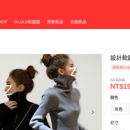
HOP
OLULU歐露露
男裝新品
女裝新品
設計款
超取滿NT$
NT$398
NT$1
顏色
灰色
尺寸