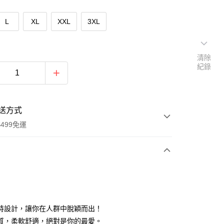
L
XL
XXL
3XL
清除
紀錄
送方式
499免運
次付款
付款
特設計，讓你在人群中脫穎而出！
質，柔軟舒適，絕對是你的最愛。