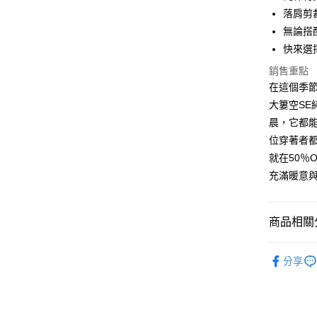
Apple Pay
落肩剪
街口支付
無論搭
快來選
悠遊付
銷售重點
Google Pa
在這個季
全盈+PAY
大簍空SE
晨，它都
大哥付你
位穿著者
相關說明
就在50％
【大哥付
AFTEE先
1.本服務
充滿暖意
2.付款方
相關說明
流程，驗
【關於「A
ATM付款
完成交易
AFTEE
商品相關分
3.實際核
便利好安
4.訂單成
１．簡單
男裝
長
消。如遇
２．便利
運送方式
分享
無法說明
３．安心
【繳款方
全家取貨
1.分期款
【「AFT
醒簡訊。
每筆NT$4
１．於結帳
2.透過簡