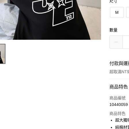
尺寸
M
數量
付款與運
超取滿NT$
付款方式
商品特色
信用卡一
商品編號
10440059
超商取貨
商品特色
LINE Pay
超大獨
純棉材