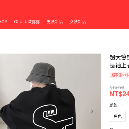
HOP
OLULU歐露露
男裝新品
女裝新品
超大簍空
長袖上
超取滿NT$
NT$498
NT$2
顏色
黑色