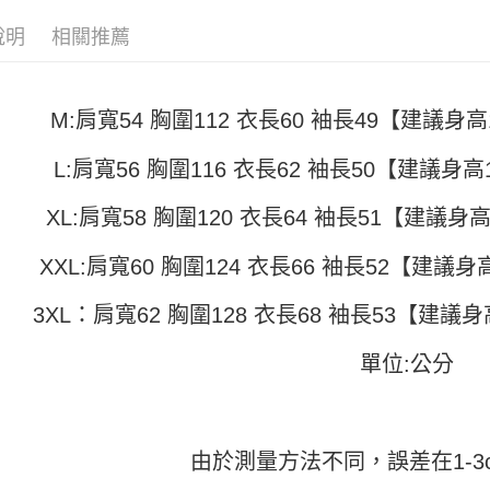
付」結帳
帳／街口支
付款 後全
２．訂單
說明
相關推薦
３．收到繳
每筆NT$4
【注意事
／ATM／
1.本服務
※ 請注意
7-11取貨
用戶於交
絡購買商品
款買賣價
M:肩寬54 胸圍112 衣長60 袖長49【建議身高15
先享後付
每筆NT$4
2.基於同
※ 交易是
資料（包
是否繳費成
付款 後7-
L:肩寬56 胸圍116 衣長62 袖長50【建議身高15
用，由本
付客戶支
每筆NT$4
3.完整用
XL:肩寬58 胸圍120 衣長64 袖長51【建議身高1
【注意事
宅配
１．透過由
交易，需
每筆NT$7
XXL:肩寬60 胸圍124 衣長66 袖長52【建議身高1
求債權轉
２．關於
3XL：肩寬62 胸圍128 衣長68 袖長53【建議身高
https://aft
３．未成
「AFTE
單位:公分
任。
４．使用「
即時審查
結果請求
５．嚴禁
由於測量方法不同，誤差在1-3
形，恩沛