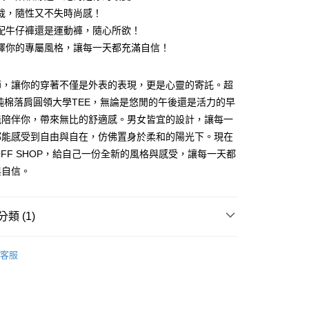
裁，隨性又不失時尚感！
配牛仔褲還是運動褲，隨心所欲！
擇你的專屬風格，讓每一天都充滿自信！
y
節，讓你的穿著不僅是外表的表現，更是心靈的寄託。超
純棉落肩圓領大學TEE，無論是悠閒的午後還是活力的早
能陪伴你，帶來無比的舒適感。男女皆宜的設計，讓每一
分期
都能感受到自由與自在，仿佛置身於柔和的陽光下。現在
OFF SHOP，給自己一份全新的風格與感受，讓每一天都
你分期使用說明】
享後付
由台灣大哥大提供，台灣大哥大用戶可立即使用無須另外申請。
與自信。
式選擇「大哥付你分期」，訂單成立後會自動跳轉到大哥付的交易
證手機門號後，選擇欲分期的期數、繳款截止日，確認付款後即
FTEE先享後付」】
。
先享後付是「在收到商品之後才付款」的支付方式。 讓您購物簡單
類 (1)
准額度、可分期數及費用金額請依後續交易確認頁面所載為準。
心！
立30分鐘內，如未前往確認交易或遇審核未通過，訂單將自動取
：不需註冊會員、不需綁卡、不需儲值。
T｜大學T
「轉專審核」未通過狀況，表示未達大哥付你分期系統評分，恕
：只要手機號碼，簡訊認證，即可結帳。
客服
評估內容。
：先確認商品／服務後，再付款。
式說明】
付款
項不併入電信帳單，「大哥付你分期」於每月結算日後寄送繳費提
EE先享後付」結帳流程】
5
方式選擇「AFTEE先享後付」後，將跳轉至「AFTEE先享後
訊連結打開帳單後，可選擇「超商條碼／台灣大直營門市／銀行轉