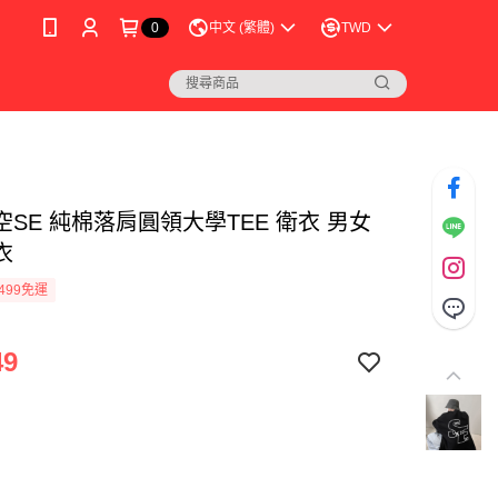
0
中文 (繁體)
TWD
SE 純棉落肩圓領大學TEE 衛衣 男女
衣
499免運
49