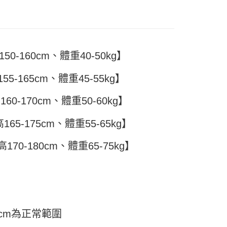
頁面，進行簡訊認證並確認金額後，即可完成結帳。
付／iPASS MONEY」等通路繳費。
家取貨
成立數日內，您將收到繳費通知簡訊。
費通知簡訊後14天內，點擊此簡訊中的連結，可透過四大超商
5
項】
網路銀行／等多元方式進行付款，方視為交易完成。
係由「台灣大哥大股份有限公司」（以下簡稱本公司）所提供，讓
：結帳手續完成當下不需立刻繳費，但若您需要取消訂單，請聯
付款
易時，得透過本服務購買商品或服務，並由商店將買賣／分期付
的店家。未經商家同意取消之訂單仍視為有效，需透過AFTEE
金債權讓與本公司後，依約使用本公司帳單繳交帳款。
0-160cm、體重40-50kg】
繳納相關費用。
5，滿NT$499(含以上)免運費
意付款使用「大哥付你分期」之契約關係目的，商店將以您的個人
否成功請以「AFTEE先享後付 」之結帳頁面顯示為準，若有關於
含姓名、電話或地址）提供予台灣大哥大進項蒐集、處理及利
功／繳費後需取消欲退款等相關疑問，請聯繫「AFTEE先享後
11取貨
5-165cm、體重45-55kg】
公司與您本人進行分期帳單所需資料之確認、核對及更正。
援中心」
https://netprotections.freshdesk.com/support/home
5，滿NT$499(含以上)免運費
戶服務條款，請詳閱以下連結：
https://oppay.tw/userRule
60-170cm、體重50-60kg】
項】
恩沛科技股份有限公司提供之「AFTEE先享後付」服務完成之
依本服務之必要範圍內提供個人資料，並將交易相關給付款項請
0，滿NT$499(含以上)免運費
65-175cm、體重55-65kg】
讓予恩沛科技股份有限公司。
個人資料處理事宜，請瀏覽以下網址：
170-180cm、體重65-75kg】
ee.tw/terms/#terms3
年的使用者請事先徵得法定代理人或監護人之同意方可使用
E先享後付」，若未經同意申辦者引起之損失，本公司不負相關責
AFTEE先享後付」時，將依據個別帳號之用戶狀況，依本公司
核予不同之上限額度；若仍有額度不足之情形，本公司將視審查
用戶進行身份認證。
一人註冊多個帳號或使用他人資訊註冊。若發現惡意使用之情
cm為正常範圍
科技股份有限公司將有權停止該用戶之使用額度並採取法律行