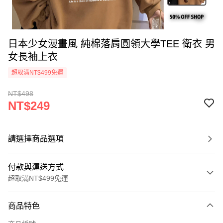
日本少女漫畫風 純棉落肩圓領大學TEE 衛衣 男
女長袖上衣
超取滿NT$499免運
NT$498
NT$249
請選擇商品選項
付款與運送方式
超取滿NT$499免運
付款方式
商品特色
信用卡一次付款